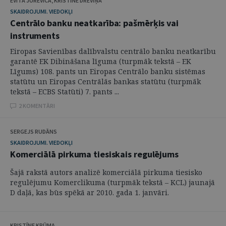
EVITA JURĒVICA, KRISTĪNE DRĒVIŅA
SKAIDROJUMI. VIEDOKĻI
Centrālo banku neatkarība: pašmērķis vai
instruments
Eiropas Savienības dalībvalstu centrālo banku neatkarību
garantē EK Dibināšana līguma (turpmāk tekstā – EK
Līgums) 108. pants un Eiropas Centrālo banku sistēmas
statūtu un Eiropas Centrālās bankas statūtu (turpmāk
tekstā – ECBS Statūti) 7. pants ...
2 KOMENTĀRI
SERGEJS RUDĀNS
SKAIDROJUMI. VIEDOKĻI
Komerciālā pirkuma tiesiskais regulējums
Šajā rakstā autors analizē komerciālā pirkuma tiesisko
regulējumu Komerclikuma (turpmāk tekstā – KCL) jaunajā
D daļā, kas būs spēkā ar 2010. gada 1. janvāri.
KRISTĪNE KRŪMA