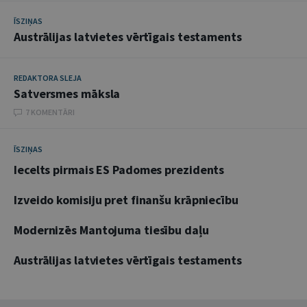
ĪSZIŅAS
Austrālijas latvietes vērtīgais testaments
REDAKTORA SLEJA
Satversmes māksla
7 KOMENTĀRI
ĪSZIŅAS
Iecelts pirmais ES Padomes prezidents
Izveido komisiju pret finanšu krāpniecību
Modernizēs Mantojuma tiesību daļu
Austrālijas latvietes vērtīgais testaments