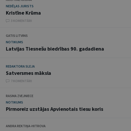
NEDĒĻAS JURISTS
Kristīne Krūma
3 KOMENTĀRI
GATIS LITVINS
NOTIKUMS
Latvijas Tiesnešu biedrības 90. gadadiena
REDAKTORA SLEJA
Satversmes māksla
7 KOMENTĀRI
RASMA ZVEJNIECE
NOTIKUMS
Pirmoreiz uzstājas Apvienotais tiesu koris
ANDRA REKTIŅA-HITROVA