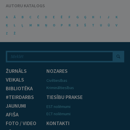
AUTORU KATALOGS
A
Ā
B
C
Č
D
E
Ē
F
G
Ģ
H
I
J
K
Ķ
L
Ļ
M
N
Ņ
O
P
R
S
Š
T
U
Ū
V
Z
Ž
ŽURNĀLS
NOZARES
VEIKALS
Civiltiesības
BIBLIOTĒKA
Krimināltiesības
#TEIRDARBS
TIESĪBU PRAKSE
JAUNUMI
EST nolēmumi
AFIŠA
ECT nolēmumi
FOTO / VIDEO
KONTAKTI