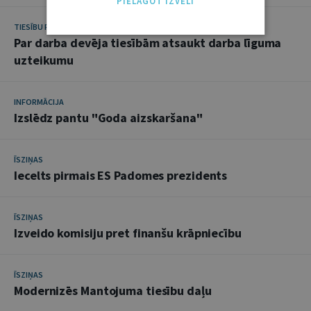
PIELĀGOT IZVĒLI
TIESĪBU PRAKSE
Par darba devēja tiesībām atsaukt darba līguma
uzteikumu
INFORMĀCIJA
Izslēdz pantu "Goda aizskaršana"
ĪSZIŅAS
Iecelts pirmais ES Padomes prezidents
ĪSZIŅAS
Izveido komisiju pret finanšu krāpniecību
ĪSZIŅAS
Modernizēs Mantojuma tiesību daļu