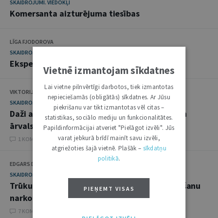
SKAIDROJUMI. VIEDOKĻI
Komersanta aizturējuma tiesības
LĪGA FJODOROVA
SKAIDROJUMI. VIEDOKĻI
Ekspedīcijas līgums Komerclikumā
Vietnē izmantojam sīkdatnes
Lai vietne pilnvērtīgi darbotos, tiek izmantotas
VIKTORIJA JARKINA, ANETE UNBEDAHTE
nepieciešamās (obligātās) sīkdatnes. Ar Jūsu
SKAIDROJUMI. VIEDOKĻI
piekrišanu var tikt izmantotas vēl citas –
Daži aspekti par partnerattiecībām Latvijā un
statistikas, sociālo mediju un funkcionalitātes.
ārvalstīs
Papildinformācijai atveriet "Pielāgot izvēli". Jūs
varat jebkurā brīdī mainīt savu izvēli,
1 KOMENTĀRI
atgriežoties šajā vietnē. Plašāk –
sīkdatņu
politikā
.
EDGARS DŽERIŅŠ
SKAIDROJUMI. VIEDOKĻI
Trūkumi sodīšanā par transportlīdzekļu vadīšanu
PIEŅEMT VISAS
narkotisko vielu ietekmē
7 KOMENTĀRI