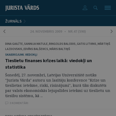
ŽURNĀLS
24. NOVEMBRIS 2009 • NR.47 (590)
DINA GAILĪTE, SANNIJA MATULE, RINGOLDS BALODIS, GATIS LITVINS, MĀRTIŅŠ
LAZDOVSKIS, EDVĪNS BALŠEVICS, MĀRIS BALTIŅŠ
SKAIDROJUMI. VIEDOKĻI
Tieslietu finanses krīzes laikā: viedokļi un
statistika
Šonedēļ, 27. novembrī, Latvijas Universitātē notiks
"Jurista Vārda" autoru un lasītāju konference "Krīze un
tieslietas: ietekme, riski, risinājumi", kurā tiks diskutēts
par valsts ekonomiskās lejupslīdes ietekmi uz tieslietu un
tiesību sistēmu, kā ...
3 KOMENTĀRI