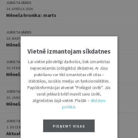
JURISTA VĀRDS
14. APRĪLIS 2026
Mēneša hronika: marts
JURISTA VĀRDS
10. MARTS 2026
Mēneša hronika: februāris
Vietnē izmantojam sīkdatnes
Lai vietne pilnvērtīgi darbotos, tiek izmantotas
JURISTA VĀRDS
10. FEBRUĀRIS 2026
nepieciešamās (obligātās) sīkdatnes. Ar Jūsu
Mēneša hronika: janvāris
piekrišanu var tikt izmantotas vēl citas –
statistikas, sociālo mediju un funkcionalitātes.
Papildinformācijai atveriet "Pielāgot izvēli". Jūs
JURISTA VĀRDS
varat jebkurā brīdī mainīt savu izvēli,
13. JANVĀRIS 2026
atgriežoties šajā vietnē. Plašāk –
sīkdatņu
Mēneša hronika: decembris
politikā
.
JURISTA VĀRDS
PIEŅEMT VISAS
2. DECEMBRIS 2025
Aktualitāšu apskats: novembris