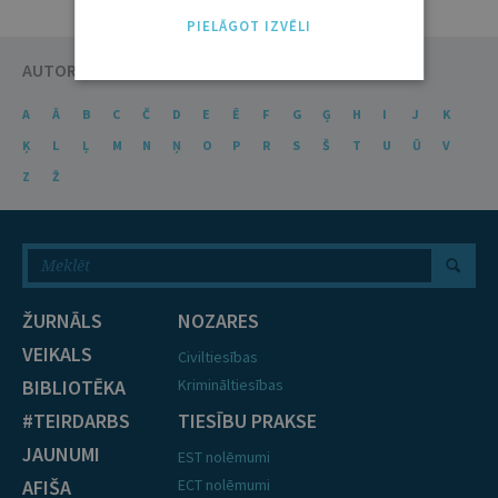
PIELĀGOT IZVĒLI
AUTORU KATALOGS
A
Ā
B
C
Č
D
E
Ē
F
G
Ģ
H
I
J
K
Ķ
L
Ļ
M
N
Ņ
O
P
R
S
Š
T
U
Ū
V
Z
Ž
ŽURNĀLS
NOZARES
VEIKALS
Civiltiesības
BIBLIOTĒKA
Krimināltiesības
#TEIRDARBS
TIESĪBU PRAKSE
JAUNUMI
EST nolēmumi
AFIŠA
ECT nolēmumi