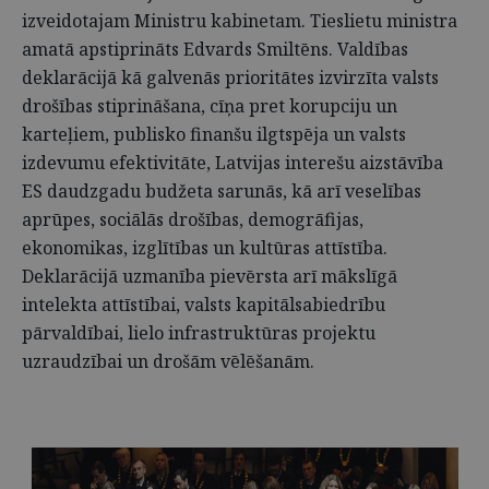
izveidotajam Ministru kabinetam. Tieslietu ministra
amatā apstiprināts Edvards Smiltēns. Valdības
deklarācijā kā galvenās prioritātes izvirzīta valsts
drošības stiprināšana, cīņa pret korupciju un
karteļiem, publisko finanšu ilgtspēja un valsts
izdevumu efektivitāte, Latvijas interešu aizstāvība
ES daudzgadu budžeta sarunās, kā arī veselības
aprūpes, sociālās drošības, demogrāfijas,
ekonomikas, izglītības un kultūras attīstība.
Deklarācijā uzmanība pievērsta arī mākslīgā
intelekta attīstībai, valsts kapitālsabiedrību
pārvaldībai, lielo infrastruktūras projektu
uzraudzībai un drošām vēlēšanām.