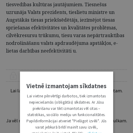
tiesvedības kultūras jautājumiem. Tiesnešus
uzrunāja Valsts prezidents, tieslietu ministre un
Augstākās tiesas priekšsēdētājs, iezīmējot tiesas
spriešanas efektivitātes un kvalitātes problēmas,
cilvēkresursu trūkumu, tiesu varas nepārtrauktības
nodrošināšanu valsts apdraudējuma apstākļos, e-
lietas darbības neefektivitāti u.
ŠIS RAKSTS PIEEJAMS “JURISTA VĀRDA” ABONENTIEM
Vietnē izmantojam sīkdatnes
Lai lasītu šo rakstu tālāk, Tev jābūt žurnāla abonentam.
Lai vietne pilnvērtīgi darbotos, tiek izmantotas
Esošos abonentus lūdzam autorizēties:
nepieciešamās (obligātās) sīkdatnes. Ar Jūsu
piekrišanu var tikt izmantotas vēl citas –
statistikas, sociālo mediju un funkcionalitātes.
Ja vēl neesi abonents, aicinām pievienoties lasītāju pulkam.
Papildinformācijai atveriet "Pielāgot izvēli". Jūs
Iegūsi tūlītēju piekļuvi digitālajam saturam!
varat jebkurā brīdī mainīt savu izvēli,