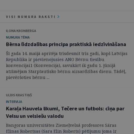
VISI NUMURA RAKSTI
ILONA KRONBERGA
NUMURA TĒMA
Bērna līdzdalības principa praktiskā iedzīvināšana
Šī gada 14. maijā apritēja trīsdesmit trīs gadi, kopš Latvijas
Republika ir pievienojusies ANO Bērnu tiesību
konvencijai1 (Konvencija), savukārt ik gadu 1. jūnijā
atzīmējam Starptautisko bērnu aizsardzības dienu. Tādēļ,
pievēršoties bērnu ...
ULDIS KRASTIŅŠ
INTERVIJA
Karaļa Hauvela likumi, Tečere un futbols: cīņa par
Velsu un velsiešu valodu
Bangoras universitātes Ziemeļvelsā profesores Sāras
Elinas Robertsas (Sara Elin Roberts) pētījumu joma ir