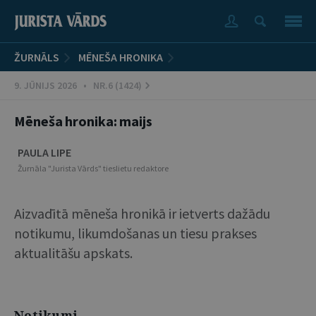
ŽURNĀLS
MĒNEŠA HRONIKA
9. JŪNIJS 2026 • NR.6 (1424)
Mēneša hronika: maijs
PAULA LIPE
Žurnāla "Jurista Vārds" tieslietu redaktore
Aizvadītā mēneša hronikā ir ietverts dažādu
notikumu, likumdošanas un tiesu prakses
aktualitāšu apskats.
Notikumi