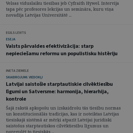
Velsas viduslaiku tiesības jeb Cyfraith Hywel. Intervija
tapa pēc profesores lekcijas un semināra, kuru viņa
novadīja Latvijas Universitātē ...
EGILS LEVITS
ESEJA
Valsts pārvaldes efektivizācija: starp
nepieciešamu reformu un populistisku histēriju
INETA ZIEMELE
SKAIDROJUMI. VIEDOKĻI
Latvijai saistošie starptautiskie cilvēktiesību
līgumi un Satversme: harmonija, hierarhija,
kontrole
Šajā rakstā apkopošu un izskaidrošu tās tiesību normas
un konstitucionālās tradīcijas, kas ir noteiktas Latvijas
tiesiskajā sistēmā ar mērķi atpazīt Latvijai juridiski
saistošus starptautiskos cilvēktiesību līgumus un
noregulēt to tiesiskās ...