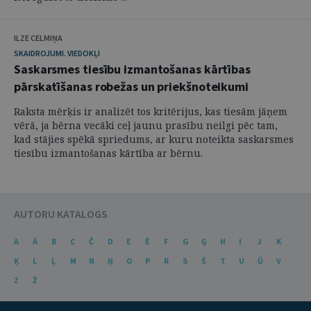
ILZE CELMIŅA
SKAIDROJUMI. VIEDOKĻI
Saskarsmes tiesību izmantošanas kārtības
pārskatīšanas robežas un priekšnoteikumi
Raksta mērķis ir analizēt tos kritērijus, kas tiesām jāņem
vērā, ja bērna vecāki ceļ jaunu prasību neilgi pēc tam,
kad stājies spēkā spriedums, ar kuru noteikta saskarsmes
tiesību izmantošanas kārtība ar bērnu.
AUTORU KATALOGS
A
Ā
B
C
Č
D
E
Ē
F
G
Ģ
H
I
J
K
Ķ
L
Ļ
M
N
Ņ
O
P
R
S
Š
T
U
Ū
V
Z
Ž