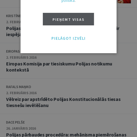
politikā
.
KRISTĪNE KRŪMA
PIEŅEMT VISAS
2. FEBRUĀRIS 2016
Polijas masu mediju regulējums: Eiropas Savienībai ir
iespējas iesaistīties
PIELĀGOT IZVĒLI
EIROPAS KOMISIJAS PĀRSTĀVNIECĪBA LATVIJĀ
2. FEBRUĀRIS 2016
Eiropas Komisija par tiesiskumu Polijas notikumu
kontekstā
RAFALS MAŅKO
2. FEBRUĀRIS 2016
Vēlreiz par apstrīdēto Polijas Konstitucionālās tiesas
tiesnešu ievēlēšanu
DACE PELŠE
26. JANVĀRIS 2016
Polijas pārbaudes procedūra: mehānisma piemērošanas