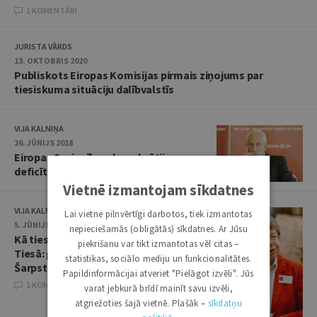
1 KOMENTĀRI
JURISTA VĀRDS
13. OKTOBRIS 2020
Publiskots Eiropas Komisijas pirmais ziņojums par
tiesiskuma situāciju dalībvalstīs
VIJA KALNIŅA
26. JŪNIJS 2018
Eiropas Savienības demokrātijas
deficīts ir dalībvalstu izvēle
Vietnē izmantojam sīkdatnes
VIJA KALNIŅA
Lai vietne pilnvērtīgi darbotos, tiek izmantotas
5. JŪNIJS 2018
nepieciešamās (obligātās) sīkdatnes. Ar Jūsu
Kā tiesāties Eiropas Savienības
piekrišanu var tikt izmantotas vēl citas –
Tiesā: ģenerāladvokātes Eleonoras
statistikas, sociālo mediju un funkcionalitātes.
Šarpstones padomi
Papildinformācijai atveriet "Pielāgot izvēli". Jūs
1 KOMENTĀRI
varat jebkurā brīdī mainīt savu izvēli,
atgriežoties šajā vietnē. Plašāk –
sīkdatņu