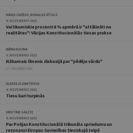
MĀRIS ONŽEVS, RONALDS VĪTOLS
9. NOVEMBRIS 2021
Vai likumiskie procenti 6 % apmērā ir "attālināti no
realitātes": Vācijas Konstitucionālās tiesas prakse
IRĒNA KUCINA
9. NOVEMBRIS 2021
Nākamais līmenis diskusijā par "pēdējo vārdu"
4 KOMENTĀRI
ALEKSEJS DIMITROVS
9. NOVEMBRIS 2021
Tiesu kari turpinās
KRISTĪNE GAILĪTE
9. NOVEMBRIS 2021
Par Polijas Konstitucionālā tribunāla spriedumu un
rezonansi Eiropas Savienības tiesiskajā telpā