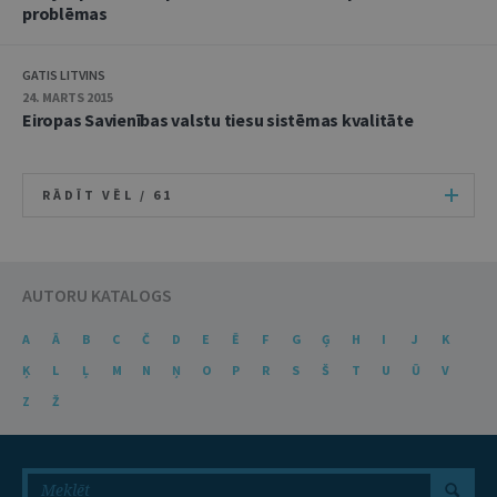
problēmas
GATIS LITVINS
24. MARTS 2015
Eiropas Savienības valstu tiesu sistēmas kvalitāte
RĀDĪT VĒL /
61
AUTORU KATALOGS
A
Ā
B
C
Č
D
E
Ē
F
G
Ģ
H
I
J
K
Ķ
L
Ļ
M
N
Ņ
O
P
R
S
Š
T
U
Ū
V
Z
Ž