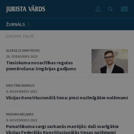
ŽURNĀLS
EIROPAS TELPĀ
ALEKSEJS DIMITROVS
28. FEBRUĀRIS 2023
Tiesiskuma nosacītības regulas
piemērošana: Ungārijas gadījums
KRISTĪNE MARKUS
9. NOVEMBRIS 2021
Vācijas Konstitucionālā tiesa: pieci nozīmīgākie nolēmumi
MADARA MEĻŅIKA
9. NOVEMBRIS 2021
Pamatlikuma sargi sarkanās mantijās: daži svarīgākie
Vācijas Federālās Konstitucionālās tiesas nolēmumi