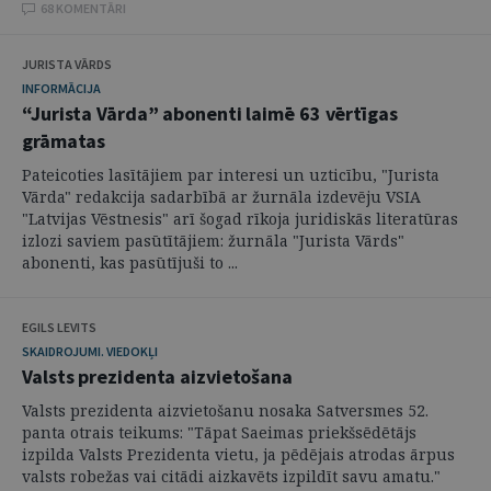
68 KOMENTĀRI
JURISTA VĀRDS
INFORMĀCIJA
“Jurista Vārda” abonenti laimē 63 vērtīgas
grāmatas
Pateicoties lasītājiem par interesi un uzticību, "Jurista
Vārda" redakcija sadarbībā ar žurnāla izdevēju VSIA
"Latvijas Vēstnesis" arī šogad rīkoja juridiskās literatūras
izlozi saviem pasūtītājiem: žurnāla "Jurista Vārds"
abonenti, kas pasūtījuši to ...
EGILS LEVITS
SKAIDROJUMI. VIEDOKĻI
Valsts prezidenta aizvietošana
Valsts prezidenta aizvietošanu nosaka Satversmes 52.
panta otrais teikums: "Tāpat Saeimas priekšsēdētājs
izpilda Valsts Prezidenta vietu, ja pēdējais atrodas ārpus
valsts robežas vai citādi aizkavēts izpildīt savu amatu."