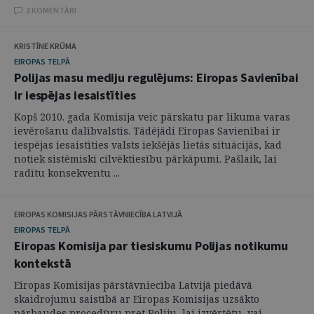
3 KOMENTĀRI
KRISTĪNE KRŪMA
EIROPAS TELPĀ
Polijas masu mediju regulējums: Eiropas Savienībai
ir iespējas iesaistīties
Kopš 2010. gada Komisija veic pārskatu par likuma varas
ievērošanu dalībvalstīs. Tādējādi Eiropas Savienībai ir
iespējas iesaistīties valsts iekšējās lietās situācijās, kad
notiek sistēmiski cilvēktiesību pārkāpumi. Pašlaik, lai
radītu konsekventu ...
EIROPAS KOMISIJAS PĀRSTĀVNIECĪBA LATVIJĀ
EIROPAS TELPĀ
Eiropas Komisija par tiesiskumu Polijas notikumu
kontekstā
Eiropas Komisijas pārstāvniecība Latvijā piedāvā
skaidrojumu saistībā ar Eiropas Komisijas uzsākto
pārbaudes procedūru pret Poliju, lai izvērtētu, vai