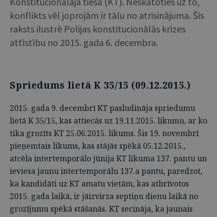
Konstitucionālajā tiesā (KT). Neskatoties uz to,
konflikts vēl joprojām ir tālu no atrisinājuma. Šis
raksts ilustrē Polijas konstitucionālās krīzes
attīstību no 2015. gada 6. decembra.
Spriedums lietā K 35/15 (09.12.2015.)
2015. gada 9. decembrī KT pasludināja spriedumu
lietā K 35/15, kas attiecās uz 19.11.2015. likumu, ar ko
tika grozīts KT 25.06.2015. likums. Šis 19. novembrī
pieņemtais likums, kas stājās spēkā 05.12.2015.,
atcēla intertemporālo jūnija KT likuma 137. pantu un
ieviesa jaunu intertemporālu 137.a pantu, paredzot,
ka kandidāti uz KT amatu vietām, kas atbrīvotos
2015. gada laikā, ir jāizvirza septiņu dienu laikā no
grozījumu spēkā stāšanās. KT secināja, ka jaunais