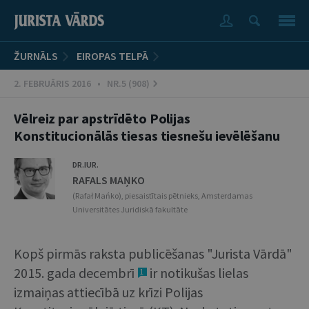
ŽURNĀLS
EIROPAS TELPĀ
2. FEBRUĀRIS 2016 • NR.5 (908)
Vēlreiz par apstrīdēto Polijas
Konstitucionālās tiesas tiesnešu ievēlēšanu
DR.IUR.
RAFALS MAŅKO
(Rafał Mańko), piesaistītais pētnieks, Amsterdamas
Universitātes Juridiskā fakultāte
Kopš pirmās raksta publicēšanas "Jurista Vārdā"
2015. gada decembrī
ir notikušas lielas
1
izmaiņas attiecībā uz krīzi Polijas