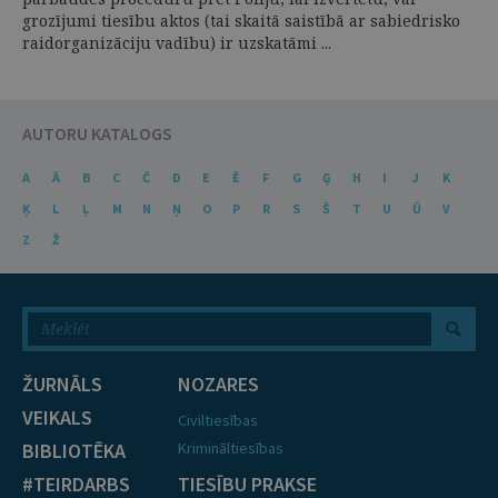
grozījumi tiesību aktos (tai skaitā saistībā ar sabiedrisko
raidorganizāciju vadību) ir uzskatāmi ...
AUTORU KATALOGS
A
Ā
B
C
Č
D
E
Ē
F
G
Ģ
H
I
J
K
Ķ
L
Ļ
M
N
Ņ
O
P
R
S
Š
T
U
Ū
V
Z
Ž
ŽURNĀLS
NOZARES
VEIKALS
Civiltiesības
BIBLIOTĒKA
Krimināltiesības
#TEIRDARBS
TIESĪBU PRAKSE