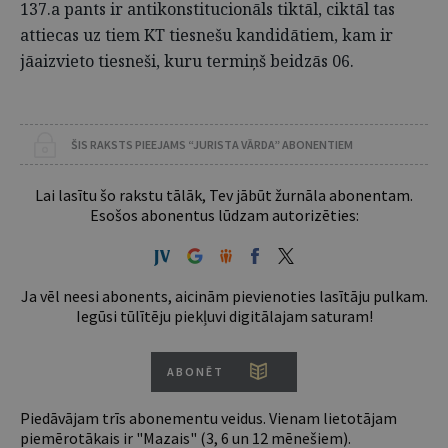
137.a pants ir antikonstitucionāls tiktāl, ciktāl tas
attiecas uz tiem KT tiesnešu kandidātiem, kam ir
jāaizvieto tiesneši, kuru termiņš beidzās 06.
ŠIS RAKSTS PIEEJAMS “JURISTA VĀRDA” ABONENTIEM
Lai lasītu šo rakstu tālāk, Tev jābūt žurnāla abonentam.
Esošos abonentus lūdzam autorizēties:
Ja vēl neesi abonents, aicinām pievienoties lasītāju pulkam.
Iegūsi tūlītēju piekļuvi digitālajam saturam!
ABONĒT
Piedāvājam trīs abonementu veidus. Vienam lietotājam
piemērotākais ir "Mazais" (3, 6 un 12 mēnešiem).