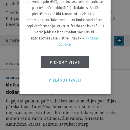
Lai vietne pilnvērtīgi darbotos, tiek izmantotas
problēmas | 26. Janvāris 2016 | Eiropas telpā
nepieciešamās (obligātās) sīkdatnes. Ar Jūsu
Tiesības, politika un konstitūcija darbībā: apstrīdētā
piekrišanu var tikt izmantotas vēl citas –
Polijas Konstitucionālās tiesas tiesnešu ievēlēšana | 8.
statistikas, sociālo mediju un funkcionalitātes.
Decembris 2015 | Skaidrojumi. Viedokļi
Papildinformācijai atveriet "Pielāgot izvēli". Jūs
varat jebkurā brīdī mainīt savu izvēli,
atgriežoties šajā vietnē. Plašāk –
sīkdatņu
KOMENTĀRI
politikā
.
PIEŅEMT VISAS
VISI NUMURA RAKSTI
NUMURA TĒMA
PIELĀGOT IZVĒLI
Meita Kaza un dēls Raspodiņš: bērna vārda
došanas tiesiskie aspekti
Pagājušā gada nogalē vairākos masu medijos parādījās
pārskati par Latvijā sastopamajiem retajiem un
neparastajiem vārdiem. Kā interesantākie piemēri tika
minēti zēnu vārdi Džihads, Žikivators, Afrikants,
Aminžons, Pirāts, Ļeksus, savukārt starp ...