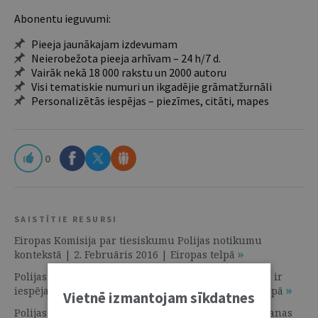
Abonentu ieguvumi:
Pieeja jaunākajam izdevumam
Neierobežota pieeja arhīvam – 24 h/7 d.
Vairāk nekā 18 000 rakstu un 2000 autoru
Visi tematiskie numuri un ikgadējie grāmatžurnāli
Personalizētās iespējas – piezīmes, citāti, mapes
0
SAISTĪTIE RESURSI
Eiropas Komisija par tiesiskumu Polijas notikumu
kontekstā | 2. Februāris 2016 | Eiropas telpā
Polijas masu mediju regulējums: Eiropas Savienībai ir
iespējas iesaistīties | 2. Februāris 2016 | Eiropas telpā
Vietnē izmantojam sīkdatnes
Polijas pārbaudes procedūra: mehānisma piemērošanas