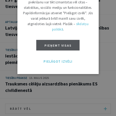
piekrišanu var tikt izmantotas vēl citas –
tiesvedībās
statistikas, sociālo mediju un funkcionalitātes.
Papildinformācijai atveriet "Pielāgot izvēli". Jūs
varat jebkurā brīdī mainīt savu izvēli,
APTAUJA
13. MAIJS 2025
atgriežoties šajā vietnē. Plašāk –
sīkdatņu
Latvijas pārstāvju skatījums uz Eiropas Savienības
politikā
.
tiesvedību aktualitātēm
PIEŅEMT VISAS
TIESĪBU PRAKSE
13. MAIJS 2025
Iestādes rīcības brīvība piesardzības principa
PIELĀGOT IZVĒLI
piemērošanā
TIESĪBU PRAKSE
13. MAIJS 2025
Trauksmes cēlēju aizsardzības pienākums ES
civildienestā
RĀDĪT VĒL