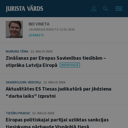
BEI VINETA
JAUNĀKAIS RAKSTS 12.05.2026
21 RAKSTI
NUMURA TĒMA
12. MAIJS 2026
Zināšanas par Eiropas Savienības tiesībām –
stiprāka Latvija Eiropā
SKAIDROJUMI. VIEDOKĻI
12. MAIJS 2026
Aktualitātes ES Tiesas judikatūrā par jēdziena
“darba laiks” izpratni
TIESĪBU PRAKSE
12. MAIJS 2026
Eiropas politiskajai partijai uzliktas sankcijas
tiesiskuma pārbaude Vispārējā tiesā