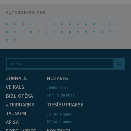
AUTORU KATALOGS
A
Ā
B
C
Č
D
E
Ē
F
G
Ģ
H
I
J
K
Ķ
L
Ļ
M
N
Ņ
O
P
R
S
Š
T
U
Ū
V
Z
Ž
ŽURNĀLS
NOZARES
VEIKALS
Civiltiesības
BIBLIOTĒKA
Krimināltiesības
#TEIRDARBS
TIESĪBU PRAKSE
JAUNUMI
EST nolēmumi
AFIŠA
ECT nolēmumi
FOTO / VIDEO
KONTAKTI