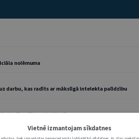
diciāla nolēmuma
uz darbu, kas radīts ar mākslīgā intelekta palīdzību
 Savienības Tiesas judikatūra
Vietnē izmantojam sīkdatnes
i darbotos, tiek izmantotas nepieciešamās (obligātās) sīkdatnes. Ar Jūsu piekriša