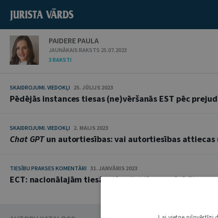
PAIDERE PAULA
JAUNĀKAIS RAKSTS 25.07.2023
3 RAKSTI
SKAIDROJUMI. VIEDOKĻI
25. JŪLIJS 2023
Pēdējās instances tiesas (ne)vēršanās EST pēc preju
SKAIDROJUMI. VIEDOKĻI
2. MAIJS 2023
Chat GPT
un autortiesības: vai autortiesības attiecas 
TIESĪBU PRAKSES KOMENTĀRI
31. JANVĀRIS 2023
ECT: nacionālajām tiesām jēgpilni jāņem vērā Eiropas
Lai vietne pilnvērtīg