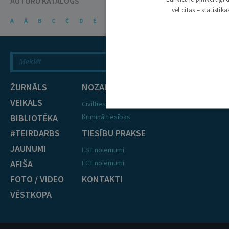
AUTORU KATALOGS
vēl citas – statisti
A
Ā
B
C
Č
D
E
Ē
F
G
Ģ
H
I
J
K
Ķ
ŽURNĀLS
NOZARES
VEIKALS
Civiltiesības
BIBLIOTĒKA
Krimināltiesības
#TEIRDARBS
TIESĪBU PRAKSE
JAUNUMI
EST nolēmumi
AFIŠA
ECT nolēmumi
FOTO / VIDEO
KONTAKTI
VĒSTKOPA