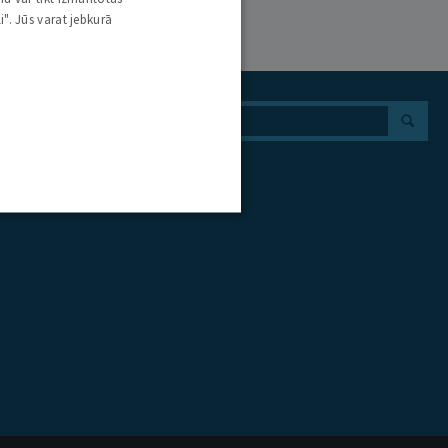
i". Jūs varat jebkurā