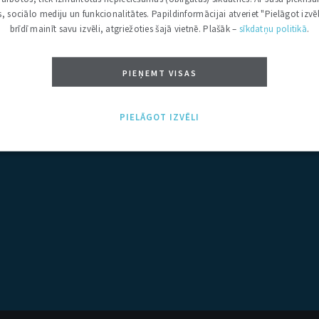
kas, sociālo mediju un funkcionalitātes. Papildinformācijai atveriet "Pielāgot izvēl
brīdī mainīt savu izvēli, atgriežoties šajā vietnē. Plašāk –
sīkdatņu politikā
.
L
Ļ
M
N
Ņ
O
P
R
S
Š
T
U
Ū
V
Z
Ž
PIEŅEMT VISAS
PIELĀGOT IZVĒLI