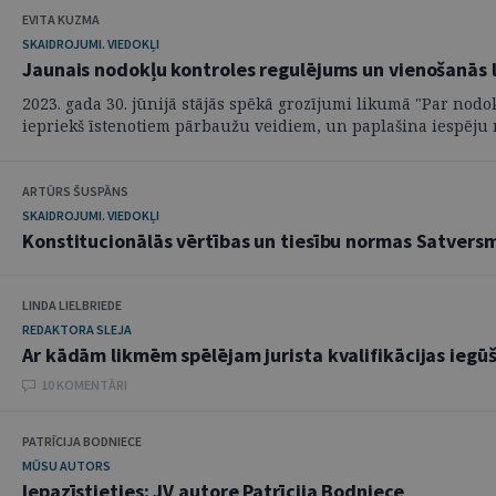
EVITA KUZMA
SKAIDROJUMI. VIEDOKĻI
Jaunais nodokļu kontroles regulējums un vienošanās 
2023. gada 30. jūnijā stājās spēkā grozījumi likumā "Par no
iepriekš īstenotiem pārbaužu veidiem, un paplašina iespēju no
ARTŪRS ŠUSPĀNS
SKAIDROJUMI. VIEDOKĻI
Konstitucionālās vērtības un tiesību normas Satvers
LINDA LIELBRIEDE
REDAKTORA SLEJA
Ar kādām likmēm spēlējam jurista kvalifikācijas iegūš
10 KOMENTĀRI
PATRĪCIJA BODNIECE
MŪSU AUTORS
Iepazīstieties: JV autore Patrīcija Bodniece