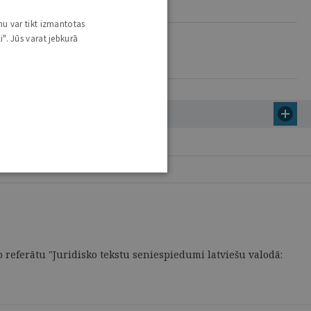
nu var tikt izmantotas
i". Jūs varat jebkurā
to referātu "Juridisko tekstu seniespiedumi latviešu valodā: