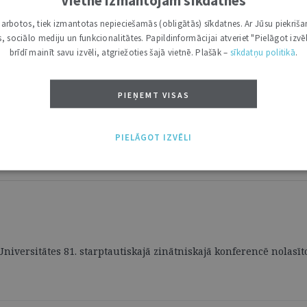
i darbotos, tiek izmantotas nepieciešamās (obligātās) sīkdatnes. Ar Jūsu piekriša
kas, sociālo mediju un funkcionalitātes. Papildinformācijai atveriet "Pielāgot izvēl
brīdī mainīt savu izvēli, atgriežoties šajā vietnē. Plašāk –
sīkdatņu politikā
.
PIEŅEMT VISAS
PIELĀGOT IZVĒLI
s Universitātes 81. starptautiskajā zinātniskajā konferencē nolasī