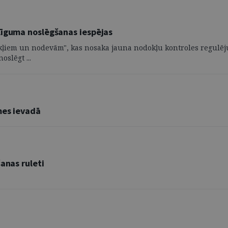
līguma noslēgšanas iespējas
dokļiem un nodevām", kas nosaka jauna nodokļu kontroles regulē
slēgt ...
mes ievadā
anas ruleti