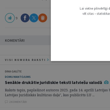
Lai vietne pilnvērtīg
vēl citas – statisti
9
KOMENTĀRI
VISI NUMURA RAKSTI
DINA GAILĪTE
DOMU MANTOJUMS
Senākie drukātie juridiskie teksti latviešu valodā
Raksts tapis, paplašinot autores 2023. gada 14. aprīlī Latvija
Latvijas juridiskās kultūras daļa", kas publicēts LU ...
2 KOMENTĀRI