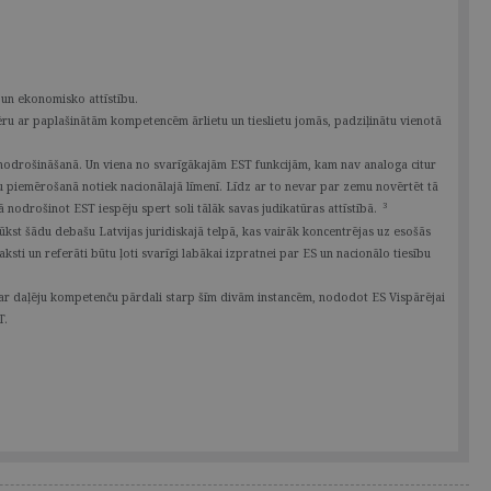
 un ekonomisko attīstību.
 ēru ar paplašinātām kompetencēm ārlietu un tieslietu jomās, padziļinātu vienotā
a nodrošināšanā. Un viena no svarīgākajām EST funkcijām, kam nav analoga citur
ību piemērošanā notiek nacionālajā līmenī. Līdz ar to nevar par zemu novērtēt tā
3
ā nodrošinot EST iespēju spert soli tālāk savas judikatūras attīstībā.
rūkst šādu debašu Latvijas juridiskajā telpā, kas vairāk koncentrējas uz esošās
aksti un referāti būtu ļoti svarīgi labākai izpratnei par ES un nacionālo tiesību
 par daļēju kompetenču pārdali starp šīm divām instancēm, nododot ES Vispārējai
T.