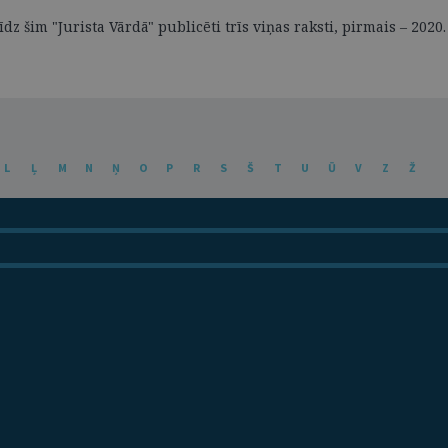
šim "Jurista Vārdā" publicēti trīs viņas raksti, pirmais – 2020
L
Ļ
M
N
Ņ
O
P
R
S
Š
T
U
Ū
V
Z
Ž