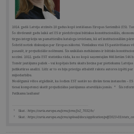
2024. gadā Latvija atzīmēs 20 gadus kopš iestāšanas Eiropas Savienībā (ES). Tas
Šo divdesmit gadu laikā arī ES ir piedzīvojusi būtiskas konstitucionālās, ekonom
tirgus integrāciju un pamattiesību kataloga ieviešanu, kā arī institucionālām pā
Šobrīd notiek diskusijas par Eiropas nākotni. Vienlaikus visā ES pastāvēšanas v
pasaulē, ir prejudiciālie nolēmumi. Šis unikālais mehānisms ir būtisks konstituc
nozīmi. 2022. gada EST statistika rāda, ka no kopā saņemtajām 846 lietām 546 bij
Tomēr jautājums paliek – vai kopējais lietu skaits liecina par pietiekamu Latvija
judikatūras analīzi. Līdz ar to es biju priecīga atbalstīt raksta autores izpēti pa
mijiedarbību.
Noslēgumā vēlos atgādināt, ka šodien EST sastāv no divām tiesu instancēm – ES V
4
tiesai kompetenci skatīt prejudiciālus jautājumus atsevišķās jomās.
Šīs reform
Patīkamu lasīšanu!
1
Skat.:
https://curia.europa.eu/jcms/jcms/Jo2_7032/lv/
2
Skat.:
https://curia.europa.eu/jcms/upload/docs/application/pdf/2023-03/stats_c