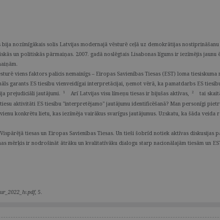
 bija nozīmīgākais solis Latvijas modernajā vēsturē ceļā uz demokrātijas nostiprināšanu
iskās un politiskās pārmaiņas. 2007. gadā noslēgtais Lisabonas līgums ir iezīmējis jaunu
rmaiņām.
ēsturē viens faktors palicis nemainīgs – Eiropas Savienības Tiesas (EST) loma tiesiskum
ionāls garants ES tiesību vienveidīgai interpretācijai, ņemot vērā, ka pamatdarbs ES ties
1
2
a prejudiciāli jautājumi.
Arī Latvijas visu līmeņu tiesas ir bijušas aktīvas,
tai skait
s tiesu aktivitāti ES tiesību "interpretējamo" jautājumu identificēšanā? Man personīgi piet
r vienu konkrētu lietu, kas iezīmēja vairākus svarīgus jautājumus. Uzskatu, ka šāda veida r
ispārējā tiesas un Eiropas Savienības Tiesas. Un tieši šobrīd notiek aktīvas diskusijas
as mērķis ir nodrošināt ātrāku un kvalitatīvāku dialogu starp nacionālajām tiesām un ES
our_2022_lv.pdf
, 5.