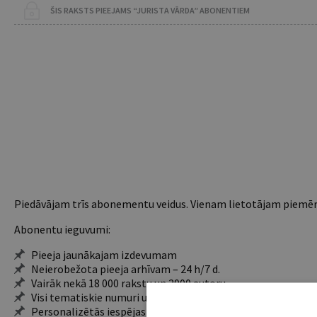
ŠIS RAKSTS PIEEJAMS “JURISTA VĀRDA” ABONENTIEM
Piedāvājam trīs abonementu veidus. Vienam lietotājam piemēro
Abonentu ieguvumi:
Pieeja jaunākajam izdevumam
Neierobežota pieeja arhīvam – 24 h/7 d.
Vairāk nekā 18 000 rakstu un 2000 autoru
Visi tematiskie numuri un ikgadējie grāmatžurnāli
Personalizētās iespējas – piezīmes, citāti, mapes