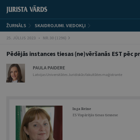
ŽURNĀLS
SKAIDROJUMI. VIEDOKĻI
25. JŪLIJS 2023 • NR.30 (1296)
Pēdējās instances tiesas (ne)vēršanās EST pēc 
PAULA PAIDERE
Latvijas Universitātes Juridiskās fakultātes maģistrante
Inga Reine
ES Vispārējās tiesas tiesnese