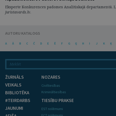
Eksperte Konkurences padomes Analītiskajā departamentā. Līdz 
juristavards.lv
.
AUTORU KATALOGS
A
Ā
B
C
Č
D
E
Ē
F
G
Ģ
H
I
J
K
Ķ
ŽURNĀLS
NOZARES
VEIKALS
Civiltiesības
BIBLIOTĒKA
Krimināltiesības
#TEIRDARBS
TIESĪBU PRAKSE
JAUNUMI
EST nolēmumi
AFIŠA
ECT nolēmumi