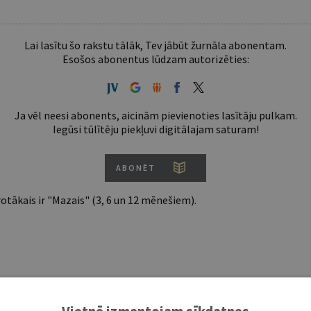
Lai lasītu šo rakstu tālāk, Tev jābūt žurnāla abonentam.
Esošos abonentus lūdzam autorizēties:
Ja vēl neesi abonents, aicinām pievienoties lasītāju pulkam.
Iegūsi tūlītēju piekļuvi digitālajam saturam!
ABONĒT
tākais ir "Mazais" (3, 6 un 12 mēnešiem).
Vietnē izmantojam sīkdatnes