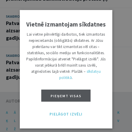
SKAIDROJUMI. VIEDOKĻI
5. MARTS 2024
Patvaļīgas būvniecības veidi un tiesību
Vietnē izmantojam sīkdatnes
aizsardzības līdzekļi patvaļīgas būvniecības
Lai vietne pilnvērtīgi darbotos, tiek izmantotas
gadījumā (II)
nepieciešamās (obligātās) sīkdatnes. Ar Jūsu
piekrišanu var tikt izmantotas vēl citas –
statistikas, sociālo mediju un funkcionalitātes.
SKAIDROJUMI. VIEDOKĻI
16. JANVĀRIS 2024
Papildinformācijai atveriet "Pielāgot izvēli". Jūs
Patvaļīgas būvniecības veidi un tiesību
varat jebkurā brīdī mainīt savu izvēli,
aizsardzības līdzekļi patvaļīgas būvniecības
atgriežoties šajā vietnē. Plašāk –
sīkdatņu
gadījumā (I)
politikā
.
PIEŅEMT VISAS
AUTORU KATALOGS
A
Ā
B
C
Č
D
E
Ē
F
G
Ģ
H
I
J
K
PIELĀGOT IZVĒLI
Ķ
L
Ļ
M
N
Ņ
O
P
R
S
Š
T
U
Ū
V
Z
Ž