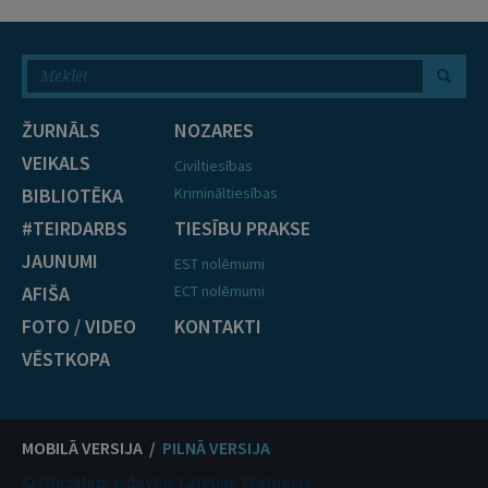
ŽURNĀLS
NOZARES
VEIKALS
Civiltiesības
BIBLIOTĒKA
Krimināltiesības
#TEIRDARBS
TIESĪBU PRAKSE
JAUNUMI
EST nolēmumi
AFIŠA
ECT nolēmumi
FOTO / VIDEO
KONTAKTI
VĒSTKOPA
MOBILĀ VERSIJA /
PILNĀ VERSIJA
© Oficiālais izdevējs Latvijas Vēstnesis