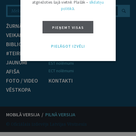
atgriežoties šajā vietnē. Plašāk –
sīkdatņu
politikā
.
ŽURNĀLS
NOZARES
PIEŅEMT VISAS
VEIKALS
Civiltiesības
BIBLIOTĒKA
Krimināltiesības
PIELĀGOT IZVĒLI
#TEIRDARBS
TIESĪBU PRAKSE
JAUNUMI
EST nolēmumi
AFIŠA
ECT nolēmumi
FOTO / VIDEO
KONTAKTI
VĒSTKOPA
MOBILĀ VERSIJA /
PILNĀ VERSIJA
© Oficiālais izdevējs Latvijas Vēstnesis