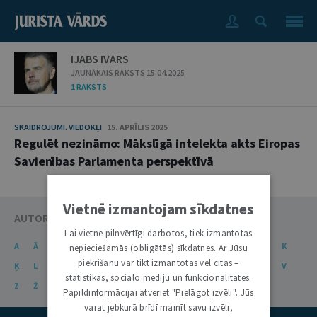
IJABS IVARS
JAUNĀKAIS RAKSTS 15.04.2025
1 RAKSTS
SKAIDROJUMI. VIEDOKĻI
15. APRĪLIS 2025
Regulēt nezināmo: Mākslīgā intelekta akts Eiropas
Savienības Parlamenta perspektīvā
Vietnē izmantojam sīkdatnes
AUTORU KATALOGS
Lai vietne pilnvērtīgi darbotos, tiek izmantotas
A
Ā
B
C
Č
D
E
Ē
F
G
Ģ
H
I
J
K
nepieciešamās (obligātās) sīkdatnes. Ar Jūsu
piekrišanu var tikt izmantotas vēl citas –
Ķ
L
Ļ
M
N
Ņ
O
P
R
S
Š
T
U
Ū
V
statistikas, sociālo mediju un funkcionalitātes.
Z
Ž
Papildinformācijai atveriet "Pielāgot izvēli". Jūs
varat jebkurā brīdī mainīt savu izvēli,