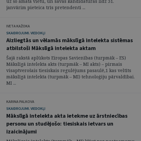
uz šo amata vietu, un savas kandidatūras līdz 31.
janvārim pieteica trīs pretendenti ...
IVETA KAŽOKA
SKAIDROJUMI. VIEDOKĻI
Aizliegtās un vēlamās mākslīgā intelekta sistēmas
atbilstoši Mākslīgā intelekta aktam
Šajā rakstā aplūkots Eiropas Savienības (turpmāk – ES)
Mākslīgā intelekta akts (turpmāk – MI akts) – pirmais
visaptverošais tiesiskais regulējums pasaulē,1 kas veltīts
mākslīgā intelekta (turpmāk – MI) tehnoloģiju pārvaldībai.
MI ...
KARINA PALKOVA
SKAIDROJUMI. VIEDOKĻI
Mākslīgā intelekta akta ietekme uz ārstniecības
personu un studējošo: tiesiskais ietvars un
izaicinājumi