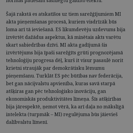
normas patiešām sasniegtu gaidīto efektu.
Šajā rakstā es atskatīšos uz tiem sarežģījumiem MI
akta pieņemšanas procesā, kuriem visdrīzāk būs
loma arī tā ieviešanā. ES likumdevēju uzdevums bija
izvērtēt dažādus aspektus, kā minētais akts varētu
skart sabiedrības dzīvi. MI akta gadījumā šis
izvērtējums bija īpaši sarežģīts grūti prognozējamā
tehnoloģiju progresa dēļ, kurš it visur pasaulē norit
krietni straujāk par demokrātisku lēmumu
pieņemšanu. Turklāt ES pēc būtības nav federācija,
bet gan nācijvalstu apvienība, kuras savā starpā
atšķiras gan pēc tehnoloģisko inovāciju, gan
ekonomiskās produktivitātes līmeņa. Šīs atšķirības
bija jārespektē, ņemot vērā, ka arī daļa no mākslīgā
intelekta (turpmāk – MI) regulējuma būs jāievieš
dalībvalstu līmenī.