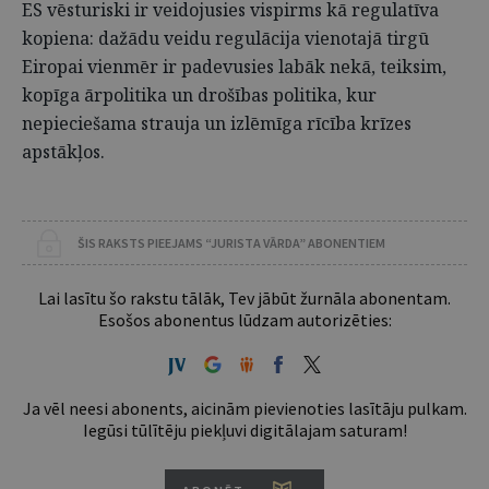
ES vēsturiski ir veidojusies vispirms kā regulatīva
kopiena: dažādu veidu regulācija vienotajā tirgū
Eiropai vienmēr ir padevusies labāk nekā, teiksim,
kopīga ārpolitika un drošības politika, kur
nepieciešama strauja un izlēmīga rīcība krīzes
apstākļos.
ŠIS RAKSTS PIEEJAMS “JURISTA VĀRDA” ABONENTIEM
Lai lasītu šo rakstu tālāk, Tev jābūt žurnāla abonentam.
Esošos abonentus lūdzam autorizēties:
Ja vēl neesi abonents, aicinām pievienoties lasītāju pulkam.
Iegūsi tūlītēju piekļuvi digitālajam saturam!