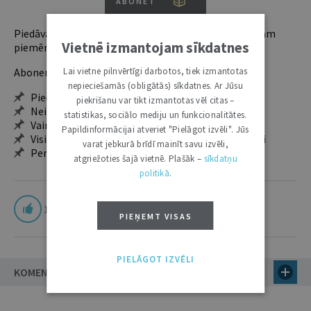
ABONĒT
Piedāvājam trīs abonementu veidus. Vienam lietotājam
Vietnē izmantojam sīkdatnes
piemērotākais ir "Mazais" (3, 6 un 12 mēnešiem).
Abonentu ieguvumi:
Lai vietne pilnvērtīgi darbotos, tiek izmantotas
nepieciešamās (obligātās) sīkdatnes. Ar Jūsu
Pieeja jaunākajam izdevumam
piekrišanu var tikt izmantotas vēl citas –
Neierobežota pieeja arhīvam – 24 h/7 d.
statistikas, sociālo mediju un funkcionalitātes.
Vairāk nekā 18 000 rakstu un 2000 autoru
Papildinformācijai atveriet "Pielāgot izvēli". Jūs
Visi tematiskie numuri un ikgadējie grāmatžurnāli
varat jebkurā brīdī mainīt savu izvēli,
Personalizētās iespējas – piezīmes, citāti, mapes
atgriežoties šajā vietnē. Plašāk –
sīkdatņu
politikā
.
1
PIEŅEMT VISAS
PIELĀGOT IZVĒLI
KOMENTĀRI