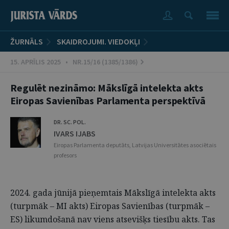
ŽURNĀLS
SKAIDROJUMI. VIEDOKĻI
15. APRĪLIS 2025 • NR.15/16 (1385/1386)
Regulēt nezināmo: Mākslīgā intelekta akts
Eiropas Savienības Parlamenta perspektīvā
DR. SC. POL.
IVARS IJABS
Eiropas Parlamenta deputāts, Latvijas Universitātes asociētais
profesors
2024. gada jūnijā pieņemtais Mākslīgā intelekta akts
(turpmāk – MI akts) Eiropas Savienības (turpmāk –
ES) likumdošanā nav viens atsevišķs tiesību akts. Tas