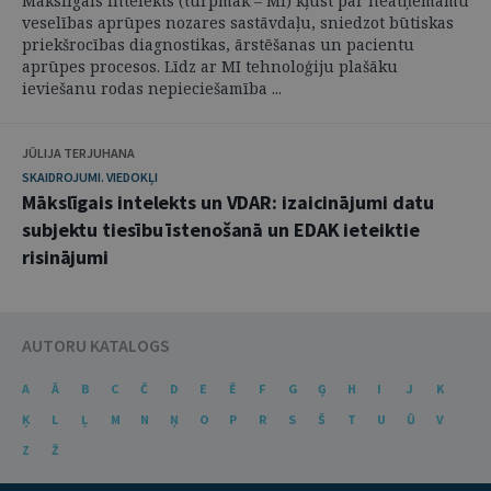
Mākslīgais intelekts (turpmāk – MI) kļūst par neatņemamu
veselības aprūpes nozares sastāvdaļu, sniedzot būtiskas
priekšrocības diagnostikas, ārstēšanas un pacientu
aprūpes procesos. Līdz ar MI tehnoloģiju plašāku
ieviešanu rodas nepieciešamība ...
JŪLIJA TERJUHANA
SKAIDROJUMI. VIEDOKĻI
Mākslīgais intelekts un VDAR: izaicinājumi datu
subjektu tiesību īstenošanā un EDAK ieteiktie
risinājumi
AUTORU KATALOGS
A
Ā
B
C
Č
D
E
Ē
F
G
Ģ
H
I
J
K
Ķ
L
Ļ
M
N
Ņ
O
P
R
S
Š
T
U
Ū
V
Z
Ž