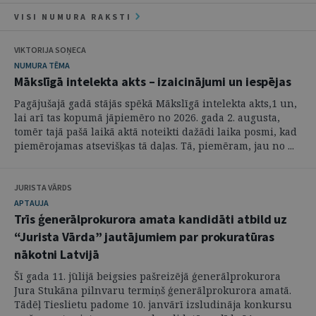
VISI NUMURA RAKSTI
VIKTORIJA SOŅECA
NUMURA TĒMA
Mākslīgā intelekta akts – izaicinājumi un iespējas
Pagājušajā gadā stājās spēkā Mākslīgā intelekta akts,1 un,
lai arī tas kopumā jāpiemēro no 2026. gada 2. augusta,
tomēr tajā pašā laikā aktā noteikti dažādi laika posmi, kad
piemērojamas atsevišķas tā daļas. Tā, piemēram, jau no ...
JURISTA VĀRDS
APTAUJA
Trīs ģenerālprokurora amata kandidāti atbild uz
“Jurista Vārda” jautājumiem par prokuratūras
nākotni Latvijā
Šī gada 11. jūlijā beigsies pašreizējā ģenerālprokurora
Jura Stukāna pilnvaru termiņš ģenerālprokurora amatā.
Tādēļ Tieslietu padome 10. janvārī izsludināja konkursu