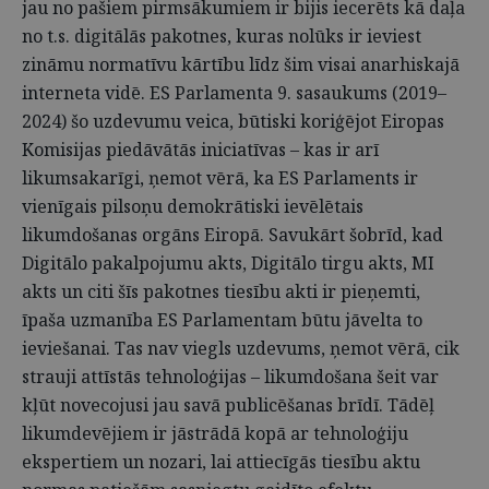
jau no pašiem pirmsākumiem ir bijis iecerēts kā daļa
no t.s. digitālās pakotnes, kuras nolūks ir ieviest
zināmu normatīvu kārtību līdz šim visai anarhiskajā
interneta vidē. ES Parlamenta 9. sasaukums (2019–
2024) šo uzdevumu veica, būtiski koriģējot Eiropas
Komisijas piedāvātās iniciatīvas – kas ir arī
likumsakarīgi, ņemot vērā, ka ES Parlaments ir
vienīgais pilsoņu demokrātiski ievēlētais
likumdošanas orgāns Eiropā. Savukārt šobrīd, kad
Digitālo pakalpojumu akts, Digitālo tirgu akts, MI
akts un citi šīs pakotnes tiesību akti ir pieņemti,
īpaša uzmanība ES Parlamentam būtu jāvelta to
ieviešanai. Tas nav viegls uzdevums, ņemot vērā, cik
strauji attīstās tehnoloģijas – likumdošana šeit var
kļūt novecojusi jau savā publicēšanas brīdī. Tādēļ
likumdevējiem ir jāstrādā kopā ar tehnoloģiju
ekspertiem un nozari, lai attiecīgās tiesību aktu