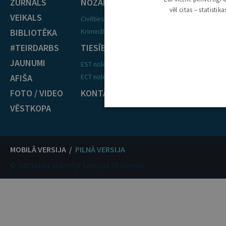
ŽURNĀLS
NOZARES
vēl citas – statisti
VEIKALS
Civiltiesības
BIBLIOTĒKA
Krimināltiesības
#TEIRDARBS
TIESĪBU PRAKSE
JAUNUMI
EST nolēmumi
AFIŠA
ECT nolēmumi
FOTO / VIDEO
KONTAKTI
VĒSTKOPA
MOBILĀ VERSIJA /
PILNĀ VERSIJA
© Oficiālais izdevējs Latvijas Vēstnesis