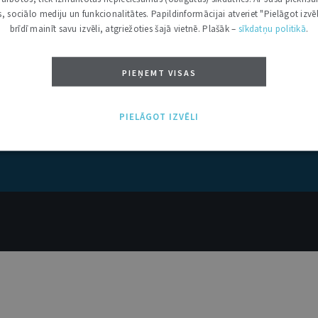
kas, sociālo mediju un funkcionalitātes. Papildinformācijai atveriet "Pielāgot izvēl
brīdī mainīt savu izvēli, atgriežoties šajā vietnē. Plašāk –
sīkdatņu politikā
.
PIEŅEMT VISAS
PIELĀGOT IZVĒLI