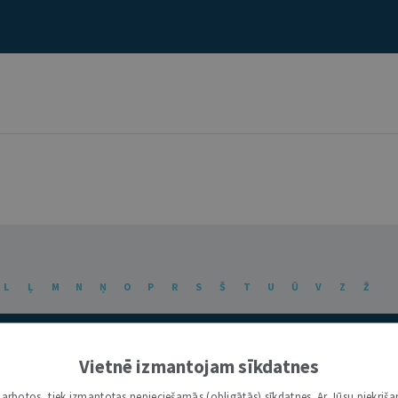
L
Ļ
M
N
Ņ
O
P
R
S
Š
T
U
Ū
V
Z
Ž
Vietnē izmantojam sīkdatnes
i darbotos, tiek izmantotas nepieciešamās (obligātās) sīkdatnes. Ar Jūsu piekriša