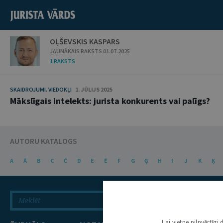
OĻŠEVSKIS KASPARS
JAUNĀKAIS RAKSTS 01.07.2025
1 RAKSTS
SKAIDROJUMI. VIEDOKĻI
1. JŪLIJS 2025
Mākslīgais intelekts: jurista konkurents vai palīgs?
AUTORU KATALOGS
A
Ā
B
C
Č
D
E
Ē
F
G
Ģ
H
I
J
K
Ķ
Lai vietne pilnvērtīg