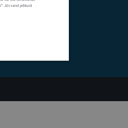
i". Jūs varat jebkurā