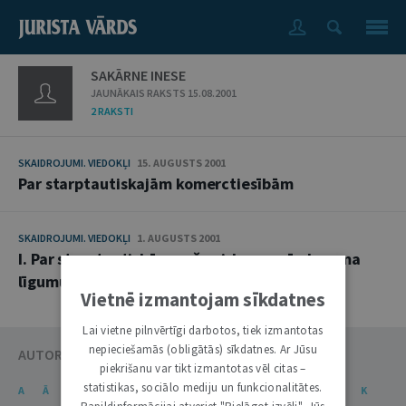
SAKĀRNE INESE
JAUNĀKAIS RAKSTS 15.08.2001
2 RAKSTI
SKAIDROJUMI. VIEDOKĻI
15. AUGUSTS 2001
Par starptautiskajām komerctiesībām
SKAIDROJUMI. VIEDOKĻI
1. AUGUSTS 2001
I. Par starptautiskās preču pirkuma-pārdevuma
līgumu konvencijas piemērojamību
Vietnē izmantojam sīkdatnes
Lai vietne pilnvērtīgi darbotos, tiek izmantotas
nepieciešamās (obligātās) sīkdatnes. Ar Jūsu
AUTORU KATALOGS
piekrišanu var tikt izmantotas vēl citas –
statistikas, sociālo mediju un funkcionalitātes.
A
Ā
B
C
Č
D
E
Ē
F
G
Ģ
H
I
J
K