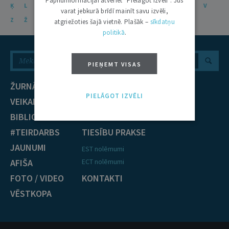
Papildinformācijai atveriet "Pielāgot izvēli". Jūs
Ķ
L
Ļ
M
N
Ņ
O
P
R
S
Š
T
U
Ū
V
varat jebkurā brīdī mainīt savu izvēli,
Z
Ž
atgriežoties šajā vietnē. Plašāk –
sīkdatņu
politikā
.
PIEŅEMT VISAS
ŽURNĀLS
NOZARES
PIELĀGOT IZVĒLI
VEIKALS
Civiltiesības
BIBLIOTĒKA
Krimināltiesības
#TEIRDARBS
TIESĪBU PRAKSE
JAUNUMI
EST nolēmumi
AFIŠA
ECT nolēmumi
FOTO / VIDEO
KONTAKTI
VĒSTKOPA