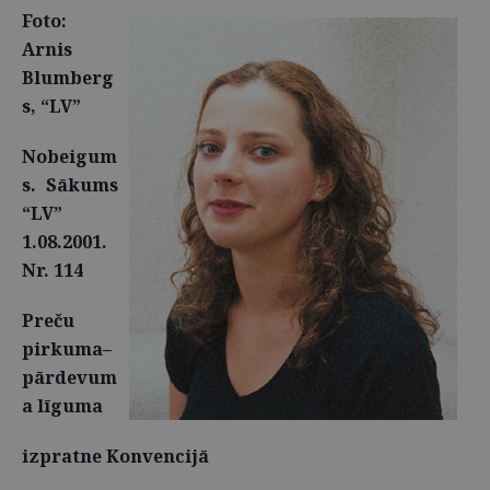
Foto:
Arnis
Blumberg
s, “LV”
Nobeigum
s. Sākums
“LV”
1.08.2001.
Nr. 114
Preču
pirkuma–
pārdevum
a līguma
izpratne Konvencijā