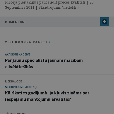
Pircēja pienākums pārbaudīt preces kvalitāti | 20.
Septembris 2011 | Skaidrojumi. Viedokļi
KOMENTĀRI
VISI NUMURA RAKSTI
AKADĒMISKĀ DZĪVE
Par jaunu speciālistu jaunām mācībām
cilvēktiesībās
ILZE BALODE
SKAIDROJUMI. VIEDOKĻI
Kā rīkoties gadījumā, ja kļuvis zināms par
iespējamu mantojumu ārvalstīs?
JĀNIS NEIMANIS