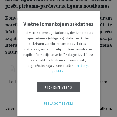
preču pirkuma–pārdevuma līguma noteikumus.
Konvencija nesniedz norādes, pēc kurām
Vietnē izmantojam sīkdatnes
noteikt, vai pircēja piegādātie materiāli ir
būtiska materiālu daļa, kas nepieciešama preču
Lai vietne pilnvērtīgi darbotos, tiek izmantotas
izgatavošanai vai ražošanai. Juridiskajā
nepieciešamās (obligātās) sīkdatnes. Ar Jūsu
piekrišanu var tikt izmantotas vēl citas –
literatūrā ir ieteikti vairāki kritēriji šī jēdziena
statistikas, sociālo mediju un funkcionalitātes.
satura piepildīšanai.
Papildinformācijai atveriet "Pielāgot izvēli". Jūs
varat jebkurā brīdī mainīt savu izvēli,
atgriežoties šajā vietnē. Plašāk –
sīkdatņu
ŠIS RAKSTS PIEEJAMS “JURISTA VĀRDA” ABONENTIEM
politikā
.
Lai lasītu šo rakstu tālāk, Tev jābūt žurnāla abonentam.
Esošos abonentus lūdzam autorizēties:
PIEŅEMT VISAS
PIELĀGOT IZVĒLI
Ja vēl neesi abonents, aicinām pievienoties lasītāju pulkam.
Iegūsi tūlītēju piekļuvi digitālajam saturam!