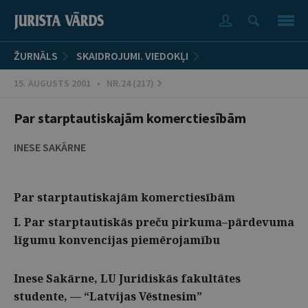
ŽURNĀLS
SKAIDROJUMI. VIEDOKĻI
15. AUGUSTS 2001 • NR.24 (217)
Par starptautiskajām komerctiesībām
INESE SAKĀRNE
Par starptautiskajām komerctiesībām
I. Par starptautiskās preču pirkuma–pārdevuma
līgumu konvencijas piemērojamību
Inese Sakārne, LU Juridiskās fakultātes
studente, — “Latvijas Vēstnesim”