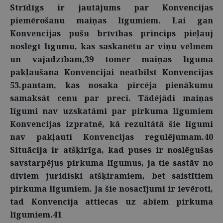
Strīdīgs ir jautājums par Konvencijas
piemērošanu maiņas līgumiem. Lai gan
Konvencijas pušu brīvības princips pieļauj
noslēgt līgumu, kas saskanētu ar viņu vēlmēm
un vajadzībām,39 tomēr maiņas līguma
pakļaušana Konvencijai neatbilst Konvencijas
53.pantam, kas nosaka pircēja pienākumu
samaksāt cenu par preci. Tādējādi maiņas
līgumi nav uzskatāmi par pirkuma līgumiem
Konvencijas izpratnē, kā rezultātā šie līgumi
nav pakļauti Konvencijas regulējumam.40
Situācija ir atšķirīga, kad puses ir noslēgušas
savstarpējus pirkuma līgumus, ja tie sastāv no
diviem juridiski atšķiramiem, bet saistītiem
pirkuma līgumiem. Ja šie nosacījumi ir ievēroti,
tad Konvencija attiecas uz abiem pirkuma
līgumiem.41