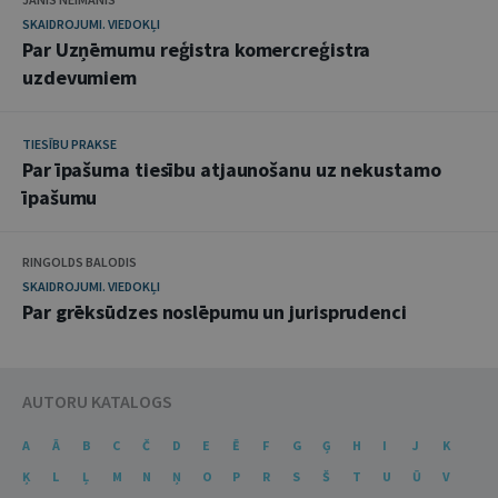
SKAIDROJUMI. VIEDOKĻI
Par Uzņēmumu reģistra komercreģistra
uzdevumiem
TIESĪBU PRAKSE
Par īpašuma tiesību atjaunošanu uz nekustamo
īpašumu
RINGOLDS BALODIS
SKAIDROJUMI. VIEDOKĻI
Par grēksūdzes noslēpumu un jurisprudenci
AUTORU KATALOGS
A
Ā
B
C
Č
D
E
Ē
F
G
Ģ
H
I
J
K
Ķ
L
Ļ
M
N
Ņ
O
P
R
S
Š
T
U
Ū
V