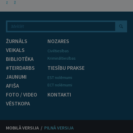
Z
Ž
ŽURNĀLS
NOZARES
VEIKALS
Civiltiesības
BIBLIOTĒKA
Krimināltiesības
#TEIRDARBS
TIESĪBU PRAKSE
JAUNUMI
EST nolēmumi
AFIŠA
ECT nolēmumi
FOTO / VIDEO
KONTAKTI
VĒSTKOPA
MOBILĀ VERSIJA /
PILNĀ VERSIJA