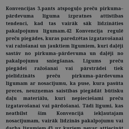
Konvencijas 3.pants atspoguļo preču pirkuma–
pārdevuma līguma izpratnes attīstības
tendenci, kad tas vairāk sāk līdzināties
pakalpojumu līgumam.42 Konvencija regulē
preču piegādes, kuras paredzētas izgatavošanai
vai ražošanai un jauktiem līgumiem, kuri daļēji
sastāv no pirkuma–pārdevuma un daļēji no
pakalpojumu sniegšanas. Līgums preču
piegādei ražošanai vai pārstrādei tiek
pielīdzināts preču pirkuma–pārdevuma
līgumam ar nosacījumu, ka puse, kura pasūta
preces, neuzņemas saistības piegādāt būtisku
daļu materiālu, kuri nepieciešami preču
izgatavošanai vai pārdošanai. Tādi līgumi, kas
neatbilst šim Konvencijā iekļautajam
nosacījumam, vairāk līdzinās pakalpojumu vai
darba līgumiem,43 uz kuriem nevar attiecināt