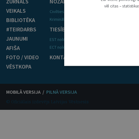
ŽURNĀLS
NOZARES
vēl citas – statisti
VEIKALS
Civiltiesības
BIBLIOTĒKA
Krimināltiesības
#TEIRDARBS
TIESĪBU PRAKSE
JAUNUMI
EST nolēmumi
AFIŠA
ECT nolēmumi
FOTO / VIDEO
KONTAKTI
VĒSTKOPA
MOBILĀ VERSIJA /
PILNĀ VERSIJA
© Oficiālais izdevējs Latvijas Vēstnesis