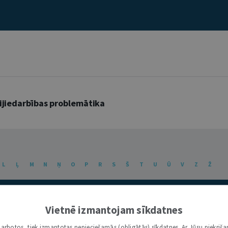
mijiedarbības problemātika
L
Ļ
M
N
Ņ
O
P
R
S
Š
T
U
Ū
V
Z
Ž
Vietnē izmantojam sīkdatnes
i darbotos, tiek izmantotas nepieciešamās (obligātās) sīkdatnes. Ar Jūsu piekriša