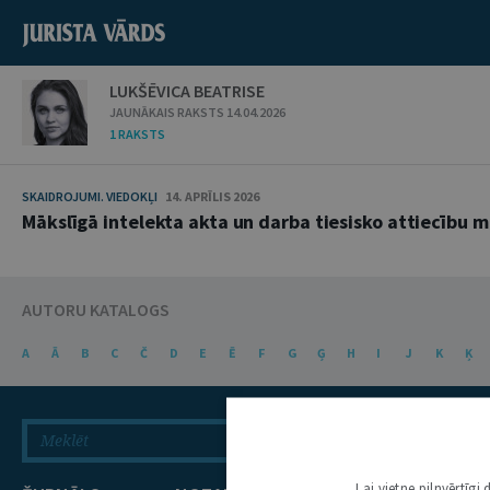
LUKŠĒVICA BEATRISE
JAUNĀKAIS RAKSTS 14.04.2026
1 RAKSTS
SKAIDROJUMI. VIEDOKĻI
14. APRĪLIS 2026
Mākslīgā intelekta akta un darba tiesisko attiecību 
AUTORU KATALOGS
A
Ā
B
C
Č
D
E
Ē
F
G
Ģ
H
I
J
K
Ķ
Lai vietne pilnvērtīg