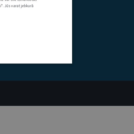
i". Jūs varat jebkurā