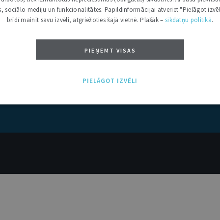
kas, sociālo mediju un funkcionalitātes. Papildinformācijai atveriet "Pielāgot izvēl
brīdī mainīt savu izvēli, atgriežoties šajā vietnē. Plašāk –
sīkdatņu politikā
.
PIEŅEMT VISAS
PIELĀGOT IZVĒLI