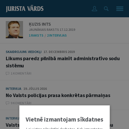
ĶUZIS INTS
JAUNĀKAIS RAKSTS 17.12.2019
1 RAKSTS
/
2 INTERVIJAS
SKAIDROJUMI. VIEDOKĻI
17. DECEMBRIS 2019
Likums paredz pilnībā mainīt administratīvo sodu
sistēmu
1 KOMENTĀRI
INTERVIJA
19. JŪLIJS 2016
No Valsts policijas prasa konkrētas pārmaiņas
9 KOMENTĀRI
Vietnē izmantojam sīkdatnes
INTERVIJA
9. DECEMBRIS 2014
Valsts policijas priekšnieks: jau redzam gaismu