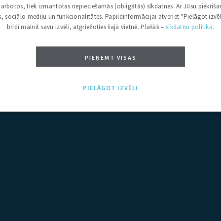
i darbotos, tiek izmantotas nepieciešamās (obligātās) sīkdatnes. Ar Jūsu piekriša
kas, sociālo mediju un funkcionalitātes. Papildinformācijai atveriet "Pielāgot izvēl
brīdī mainīt savu izvēli, atgriežoties šajā vietnē. Plašāk –
sīkdatņu politikā
.
PIEŅEMT VISAS
L
Ļ
M
N
Ņ
O
P
R
S
Š
T
U
Ū
V
Z
Ž
PIELĀGOT IZVĒLI