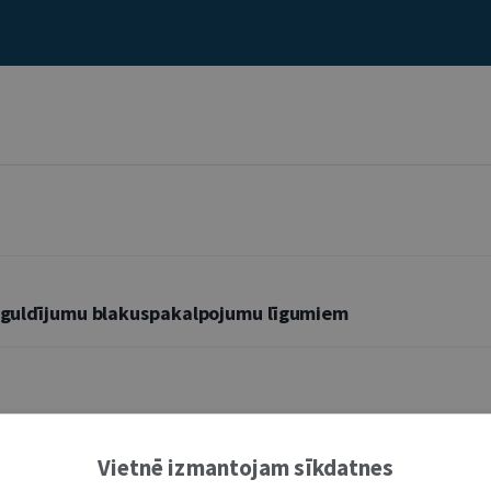
 ieguldījumu blakuspakalpojumu līgumiem
Vietnē izmantojam sīkdatnes