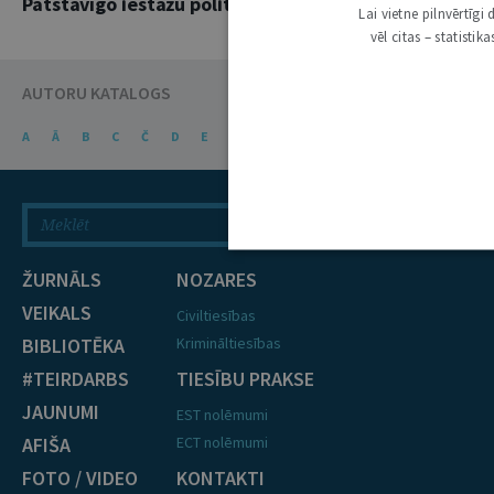
Patstāvīgo iestāžu politiskā neietekmējamība
Lai vietne pilnvērtīg
vēl citas – statisti
AUTORU KATALOGS
A
Ā
B
C
Č
D
E
Ē
F
G
Ģ
H
I
J
K
Ķ
ŽURNĀLS
NOZARES
VEIKALS
Civiltiesības
BIBLIOTĒKA
Krimināltiesības
#TEIRDARBS
TIESĪBU PRAKSE
JAUNUMI
EST nolēmumi
AFIŠA
ECT nolēmumi
FOTO / VIDEO
KONTAKTI