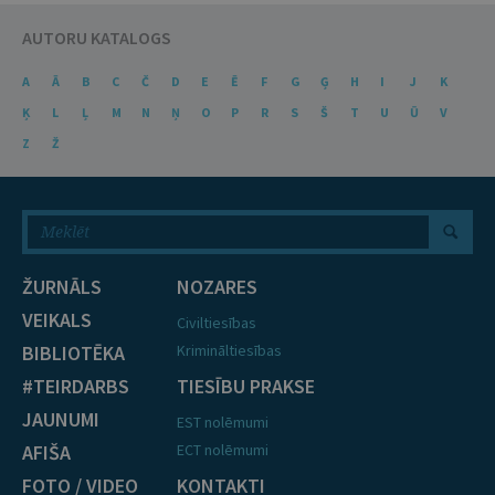
AUTORU KATALOGS
A
Ā
B
C
Č
D
E
Ē
F
G
Ģ
H
I
J
K
Ķ
L
Ļ
M
N
Ņ
O
P
R
S
Š
T
U
Ū
V
Z
Ž
ŽURNĀLS
NOZARES
VEIKALS
Civiltiesības
BIBLIOTĒKA
Krimināltiesības
#TEIRDARBS
TIESĪBU PRAKSE
JAUNUMI
EST nolēmumi
AFIŠA
ECT nolēmumi
FOTO / VIDEO
KONTAKTI