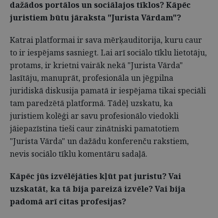
dažādos portālos un sociālajos tīklos? Kāpēc
juristiem būtu jāraksta "Jurista Vārdam"?
Katrai platformai ir sava mērķauditorija, kuru caur
to ir iespējams sasniegt. Lai arī sociālo tīklu lietotāju,
protams, ir krietni vairāk nekā "Jurista Vārda"
lasītāju, manuprāt, profesionāla un jēgpilna
juridiskā diskusija pamatā ir iespējama tikai speciāli
tam paredzētā platformā. Tādēļ uzskatu, ka
juristiem kolēģi ar savu profesionālo viedokli
jāiepazīstina tieši caur zinātniski pamatotiem
"Jurista Vārda" un dažādu konferenču rakstiem,
nevis sociālo tīklu komentāru sadaļā.
Kāpēc jūs izvēlējāties kļūt pat juristu? Vai
uzskatāt, ka tā bija pareizā izvēle? Vai bija
padomā arī citas profesijas?