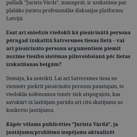
pašlaik "Jurista Vārds", manuprāt, ir uzskatāms par
plašāko juristu profesionālās diskusijas platformu
Latvijā.
Esat arī sniedzis viedokli kā pieaicinātā persona
pērngad izskatītā Satversmes tiesas lietā – vai
arī pieaicināto personu argumentiem piemīt
nozīme tiesību sistēmas pilnveidošanā pēc lietas
izskatīšanas beigām?
Domāju, ka noteikti. Lai arī Satversmes tiesa ne
vienmēr piekrīt pieaicināto personu paustajam, to
viedoklis nolēmumos tomēr tiek atspoguļots, kas
savukārt tā lasītājam parāda arī citu skatījumu uz
konkrēto jautājumu.
Kāpēc vēlams publicēties "Jurista Vārdā", ja
jautājumu/problēmu iespējams aktualizēt