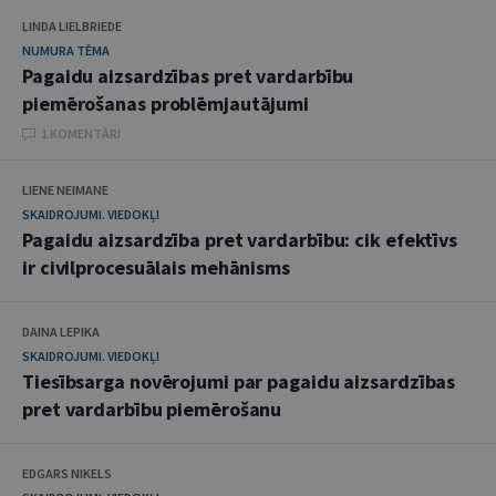
LINDA LIELBRIEDE
NUMURA TĒMA
Pagaidu aizsardzības pret vardarbību
piemērošanas problēmjautājumi
1 KOMENTĀRI
LIENE NEIMANE
SKAIDROJUMI. VIEDOKĻI
Pagaidu aizsardzība pret vardarbību: cik efektīvs
ir civilprocesuālais mehānisms
DAINA LEPIKA
SKAIDROJUMI. VIEDOKĻI
Tiesībsarga novērojumi par pagaidu aizsardzības
pret vardarbību piemērošanu
EDGARS NIKELS