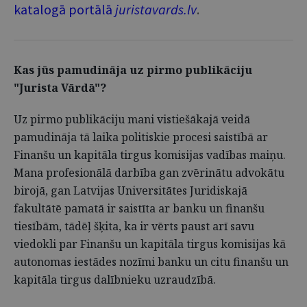
katalogā portālā
juristavards.lv
.
Kas jūs pamudināja uz pirmo publikāciju
"Jurista Vārdā"?
Uz pirmo publikāciju mani vistiešākajā veidā
pamudināja tā laika politiskie procesi saistībā ar
Finanšu un kapitāla tirgus komisijas vadības maiņu.
Mana profesionālā darbība gan zvērinātu advokātu
birojā, gan Latvijas Universitātes Juridiskajā
fakultātē pamatā ir saistīta ar banku un finanšu
tiesībām, tādēļ šķita, ka ir vērts paust arī savu
viedokli par Finanšu un kapitāla tirgus komisijas kā
autonomas iestādes nozīmi banku un citu finanšu un
kapitāla tirgus dalībnieku uzraudzībā.