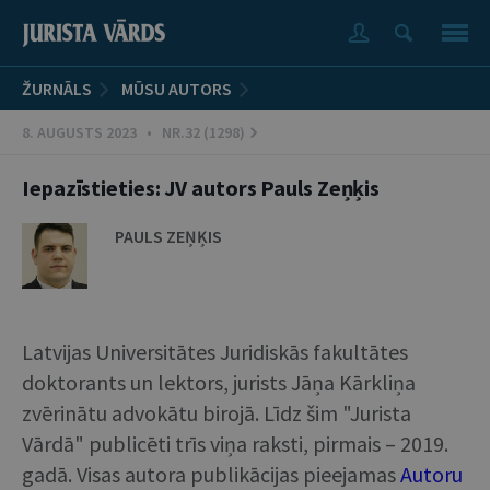
ŽURNĀLS
MŪSU AUTORS
8. AUGUSTS 2023 • NR.32 (1298)
Iepazīstieties: JV autors Pauls Zeņķis
PAULS ZEŅĶIS
Latvijas Universitātes Juridiskās fakultātes
doktorants un lektors, jurists Jāņa Kārkliņa
zvērinātu advokātu birojā. Līdz šim "Jurista
Vārdā" publicēti trīs viņa raksti, pirmais – 2019.
gadā. Visas autora publikācijas pieejamas
Autoru