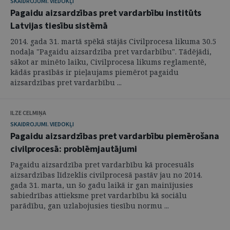
SKAIDROJUMI. VIEDOKĻI
Pagaidu aizsardzības pret vardarbību institūts
Latvijas tiesību sistēmā
2014. gada 31. martā spēkā stājās Civilprocesa likuma 30.5
nodaļa "Pagaidu aizsardzība pret vardarbību". Tādējādi,
sākot ar minēto laiku, Civilprocesa likums reglamentē,
kādās prasībās ir pieļaujams piemērot pagaidu
aizsardzības pret vardarbību ...
ILZE CELMIŅA
SKAIDROJUMI. VIEDOKĻI
Pagaidu aizsardzības pret vardarbību piemērošana
civilprocesā: problēmjautājumi
Pagaidu aizsardzība pret vardarbību kā procesuāls
aizsardzības līdzeklis civilprocesā pastāv jau no 2014.
gada 31. marta, un šo gadu laikā ir gan mainījusies
sabiedrības attieksme pret vardarbību kā sociālu
parādību, gan uzlabojusies tiesību normu ...