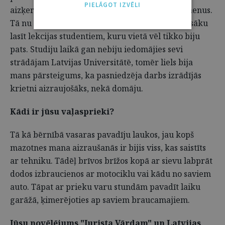
PIELĀGOT IZVĒLI
aizķeršanās nokārtot visus kvalifikācijas eksāmenus.
Tā nu arī uzreiz pēc maģistra grāda iegūšanas sāku
lasīt lekcijas studentiem, kuru vietā vēl tikko biju
pats. Studiju laikā gan nebiju iedomājies sevi
strādājam Latvijas Universitātē, tomēr liels bija
mans pārsteigums, ka pasniedzēja darbs izrādījās
krietni aizraujošāks, nekā domāju.
Kādi ir jūsu vaļasprieki?
Tā kā bērnībā vasaras pavadīju laukos, jau kopš
mazotnes mana aizraušanās ir bijis viss, kas saistīts
ar tehniku. Tādēļ brīvos brīžos kopā ar sievu labprāt
dodos izbraucienos ar motociklu vai kādu no saviem
auto. Tāpat ar prieku varu stundām pavadīt laiku
garāžā, ķimerējoties ap saviem braucamajiem.
Jūsu novēlējums "Jurista Vārdam" un Latvijas