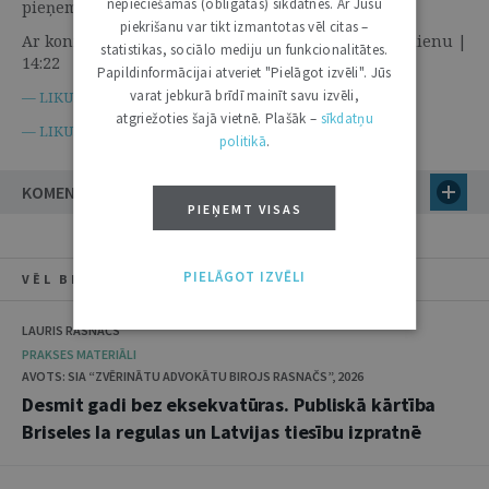
nepieciešamās (obligātās) sīkdatnes. Ar Jūsu
pieņemtajiem lēmumiem | | Lekcijas
piekrišanu var tikt izmantotas vēl citas –
Ar konferenci atzīmē administratīvo tiesu 15. gadadienu |
statistikas, sociālo mediju un funkcionalitātes.
14:22 • 6. septembris | Jaunumi
Papildinformācijai atveriet "Pielāgot izvēli". Jūs
varat jebkurā brīdī mainīt savu izvēli,
Administratīvā procesa likums
— LIKUMI.LV —
atgriežoties šajā vietnē. Plašāk –
sīkdatņu
Par tiesu varu
— LIKUMI.LV —
politikā
.
KOMENTĀRI
PIEŅEMT VISAS
PIELĀGOT IZVĒLI
VĒL BIBLIOTĒKĀ
LAURIS RASNAČS
PRAKSES MATERIĀLI
AVOTS: SIA “ZVĒRINĀTU ADVOKĀTU BIROJS RASNAČS”, 2026
Desmit gadi bez eksekvatūras. Publiskā kārtība
Briseles Ia regulas un Latvijas tiesību izpratnē