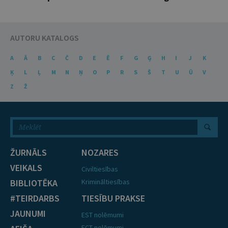
AUTORU KATALOGS
A
Ā
B
C
Č
D
E
Ē
F
G
Ģ
H
I
J
K
Ķ
L
Ļ
M
N
Ņ
O
P
R
S
Š
T
U
Ū
V
Z
Ž
ŽURNĀLS
NOZARES
VEIKALS
Civiltiesības
BIBLIOTĒKA
Krimināltiesības
#TEIRDARBS
TIESĪBU PRAKSE
JAUNUMI
EST nolēmumi
ECT nolēmumi