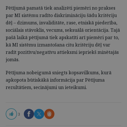
Pētījumā pamatā tiek analizēti piemēri no prakses
par MI sistēmu radīto diskrimināciju šādu kritēriju
dēļ – dzimums, invaliditāte, rase, etniskā piederība,
sociālais stāvoklis, vecums, seksuālā orientācija. Tajā
pašā laikā pētījumā tiek apskatīti arī piemēri par to,
kā MI sistēmu izmantošana citu kritēriju dēļ var
radīt pozitīvu/negatīvu attieksmi iepriekš minētajās
jomās.
Pētījuma nobeigumā sniegts kopsavilkums, kurā
apkopota būtiskākā informācija par Pētījuma
rezultātiem, secinājumi un ieteikumi.
3