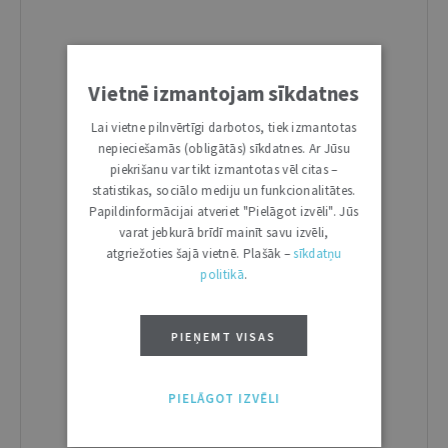
Vietnē izmantojam sīkdatnes
Lai vietne pilnvērtīgi darbotos, tiek izmantotas
nepieciešamās (obligātās) sīkdatnes. Ar Jūsu
piekrišanu var tikt izmantotas vēl citas –
statistikas, sociālo mediju un funkcionalitātes.
Papildinformācijai atveriet "Pielāgot izvēli". Jūs
varat jebkurā brīdī mainīt savu izvēli,
atgriežoties šajā vietnē. Plašāk –
sīkdatņu
politikā
.
PIEŅEMT VISAS
PIELĀGOT IZVĒLI