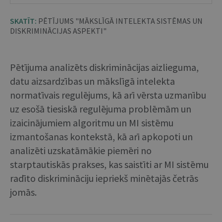
SKATĪT:
PĒTĪJUMS "MĀKSLĪGĀ INTELEKTA SISTĒMAS UN
DISKRIMINĀCIJAS ASPEKTI"
Pētījuma analizēts diskriminācijas aizlieguma,
datu aizsardzības un mākslīgā intelekta
normatīvais regulējums, kā arī vērsta uzmanību
uz esošā tiesiskā regulējuma problēmām un
izaicinājumiem algoritmu un MI sistēmu
izmantošanas kontekstā, kā arī apkopoti un
analizēti uzskatāmākie piemēri no
starptautiskās prakses, kas saistīti ar MI sistēmu
radīto diskrimināciju iepriekš minētajās četrās
jomās.