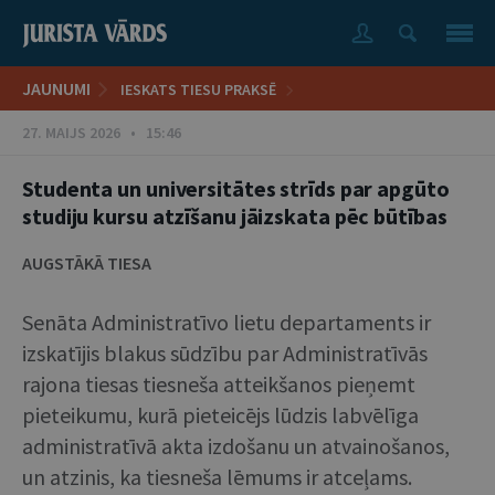
JAUNUMI
IESKATS TIESU PRAKSĒ
27. MAIJS 2026 • 15:46
Studenta un universitātes strīds par apgūto
studiju kursu atzīšanu jāizskata pēc būtības
AUGSTĀKĀ TIESA
Senāta Administratīvo lietu departaments ir
izskatījis blakus sūdzību par Administratīvās
rajona tiesas tiesneša atteikšanos pieņemt
pieteikumu, kurā pieteicējs lūdzis labvēlīga
administratīvā akta izdošanu un atvainošanos,
un atzinis, ka tiesneša lēmums ir atceļams.