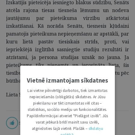
Izskatījis pieteicēja iesniegto blakus sūdzību, Senāts
atcēla rajona tiesas tiesneša lēmumu un nodeva
jautājumu par pieteikuma virzību atkārtotai
izskatīšanai. Kā norāda Senāts, tiesnesis kļūdaini
pamatojis pieteikuma nepieņemšanu ar apstākli, par
kuru lietā pastāv tiesiskais strīds, proti, vai
iepriekšējā izglītībā sasniegtie studiju rezultāti ir
atzīstami, ja persona studijas uzsāk no jauna. Ja
pieteikums tiks pieņemts un ierosināta lieta, šis
tiesību jautājums tiesai būs jāvērtē, izskatot lietu pēc
Vietnē izmantojam sīkdatnes
būtības.
Lai vietne pilnvērtīgi darbotos, tiek izmantotas
Lieta SKA-613/2026 (670003426)
nepieciešamās (obligātās) sīkdatnes. Ar Jūsu
piekrišanu var tikt izmantotas vēl citas –
statistikas, sociālo mediju un funkcionalitātes.
Papildinformācijai atveriet "Pielāgot izvēli". Jūs
varat jebkurā brīdī mainīt savu izvēli,
5
atgriežoties šajā vietnē. Plašāk –
sīkdatņu
politikā
.