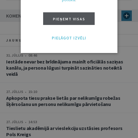
KOMENTĀRI
PIEŅEMT VISAS
PIELĀGOT IZVĒLI
JAUNUMI
31. JŪLIJS • 08:46
Iestāde nevar bez brīdinājuma mainīt oficiālās saziņas
kanālu, ja persona lūgusi turpināt sazināties noteiktā
veidā
27. JŪLIJS • 15:10
Apkopota tiesu prakse lietās par nelikumīgu robežas
šķērsošanu un personu nelikumīgu pārvietošanu
27. JŪLIJS • 14:53
Tieslietu akadēmijā ar vieslekciju uzstāsies profesors
Pols Kreigs