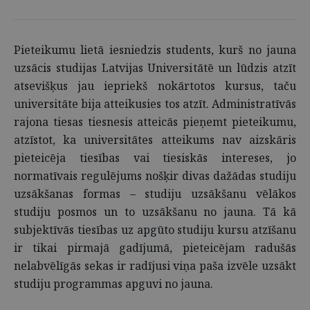
Pieteikumu lietā iesniedzis students, kurš no jauna
uzsācis studijas Latvijas Universitātē un lūdzis atzīt
atsevišķus jau iepriekš nokārtotos kursus, taču
universitāte bija atteikusies tos atzīt. Administratīvās
rajona tiesas tiesnesis atteicās pieņemt pieteikumu,
atzīstot, ka universitātes atteikums nav aizskāris
pieteicēja tiesības vai tiesiskās intereses, jo
normatīvais regulējums nošķir divas dažādas studiju
uzsākšanas formas – studiju uzsākšanu vēlākos
studiju posmos un to uzsākšanu no jauna. Tā kā
subjektīvās tiesības uz apgūto studiju kursu atzīšanu
ir tikai pirmajā gadījumā, pieteicējam radušās
nelabvēlīgās sekas ir radījusi viņa paša izvēle uzsākt
studiju programmas apguvi no jauna.