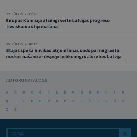
22. JŪLIJS • 11:17
Eiropas Komisija atzinīgi vērtē Latvijas progresu
tiesiskuma stiprināšanā
15. JŪLIJS • 10:32
Stājas spēkā brīvības atņemšanas sods par migrantu
nodrošināšanu ar iespēju nelikumīgi uzturēties Latvijā
AUTORU KATALOGS
A
Ā
B
C
Č
D
E
Ē
F
G
Ģ
H
I
J
K
Ķ
L
Ļ
M
N
Ņ
O
P
R
S
Š
T
U
Ū
V
Z
Ž