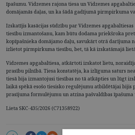
īpašumu. Vidzemes rajona tiesa un Vidzemes apgabaltiesa
domājamās daļas, un ka šādā gadījumā pirmpirkuma vai 
Izskatījis kasācijas sūdzību par Vidzemes apgabaltiesas
tiesību izmantošanu, kam būtu dodama priekšroka pret 
kopīpašnieka domājamo daļu, savukārt otrā darījuma nos
izlietot pirmpirkuma tiesību, bet, tā kā izskatāmajā lietā
Vidzemes apgabaltiesa, atkārtoti izskatot lietu, noraidī
prasību pilnībā. Tiesa konstatēja, ka izlīguma saturs 
tiesā bija izmantojusi tiesības no tā atkāpties un lūgt i
laikā spēkā esošo tiesisko regulējumu atbildētājai bijis
prasījuma formulējumu un atzina pašvaldības īpašuma 
Lieta SKC-435/2026 (C71358922)