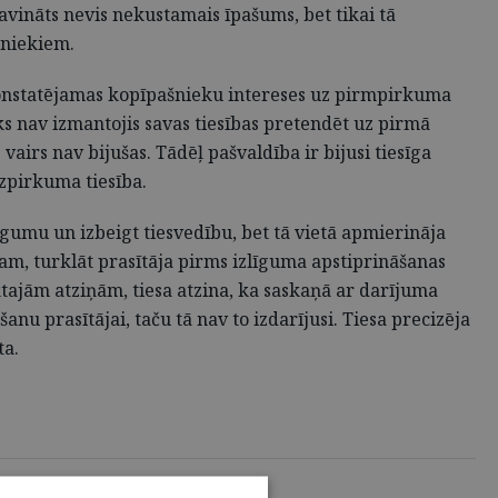
avināts nevis nekustamais īpašums, bet tikai tā
šniekiem.
konstatējamas kopīpašnieku intereses uz pirmpirkuma
 nav izmantojis savas tiesības pretendēt uz pirmā
rs nav bijušas. Tādēļ pašvaldība ir bijusi tiesīga
izpirkuma tiesība.
īgumu un izbeigt tiesvedību, bet tā vietā apmierināja
am, turklāt prasītāja pirms izlīguma apstiprināšanas
iktajām atziņām, tiesa atzina, ka saskaņā ar darījuma
nu prasītājai, taču tā nav to izdarījusi. Tiesa precizēja
ta.