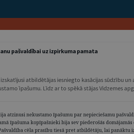
šanu pašvaldībai uz izpirkuma pamata
zskatījusi atbildētājas iesniegto kasācijas sūdzību un at
ustamo īpašumu. Līdz ar to spēkā stājas Vidzemes apg
 bija atzinusi nekustamo īpašumu par nepieciešamu pašvaldī
amā īpašuma kopīpašnieki bija sev piederošās domājamās da
Pašvaldība cēla prasību tiesā pret atbildētāju, lai panāktu