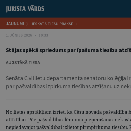
JAUNUMI
IESKATS TIESU PRAKSĒ
1. JŪNIJS 2026 • 10:33
Stājas spēkā spriedums par īpašuma tiesību atzī
AUGSTĀKĀ TIESA
Senāta Civillietu departamenta senatoru kolēģija ir i
par pašvaldības izpirkuma tiesības atzīšanu uz nek
No lietas apstākļiem izriet, ka Cēsu novada pašvaldība
attīstībai. Pēc pašvaldības lēmuma pieņemšanas nekust
nepiedāvājot pašvaldībai izlietot pirmpirkuma tiesību. 