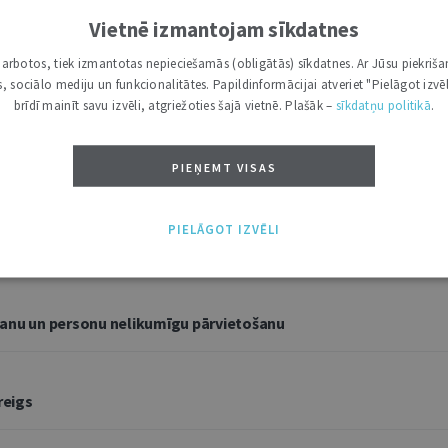
Vietnē izmantojam sīkdatnes
i darbotos, tiek izmantotas nepieciešamās (obligātās) sīkdatnes. Ar Jūsu piekriša
kas, sociālo mediju un funkcionalitātes. Papildinformācijai atveriet "Pielāgot izvēl
brīdī mainīt savu izvēli, atgriežoties šajā vietnē. Plašāk –
sīkdatņu politikā
.
PIEŅEMT VISAS
PIELĀGOT IZVĒLI
, ja persona lūgusi turpināt sazināties noteiktā veidā
šanu un personu nelikumīgu pārvietošanu
reigs