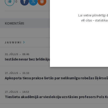
0
Lai vietne pilnvērtīg
vēl citas – statisti
KOMENTĀRI
JAUNUMI
31. JŪLIJS • 08:46
Iestāde nevar bez brīdinājuma mainīt oficiālās saziņas kanālu
27. JŪLIJS • 15:10
Apkopota tiesu prakse lietās par nelikumīgu robežas šķērso
27. JŪLIJS • 14:53
Tieslietu akadēmijā ar vieslekciju uzstāsies profesors Pols K