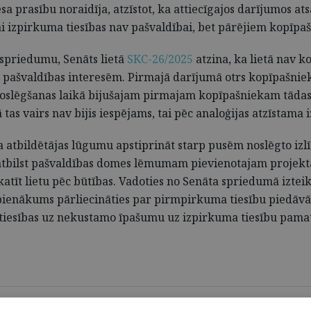
 prasību noraidīja, atzīstot, ka attiecīgajos darījumos ats
izpirkuma tiesības nav pašvaldībai, bet pārējiem kopīpa
 spriedumu, Senāts lietā
SKC-26/2025
atzina, ka lietā nav 
pašvaldības interesēm. Pirmajā darījumā otrs kopīpašnieks
lēgšanas laikā bijušajam pirmajam kopīpašniekam tādas vai
 tas vairs nav bijis iespējams, tai pēc analoģijas atzīstama 
ja atbildētājas lūgumu apstiprināt starp pusēm noslēgto izl
neatbilst pašvaldības domes lēmumam pievienotajam projekt
zskatīt lietu pēc būtības. Vadoties no Senāta spriedumā izte
 pienākums pārliecināties par pirmpirkuma tiesību piedāvāša
tiesības uz nekustamo īpašumu uz izpirkuma tiesību pama