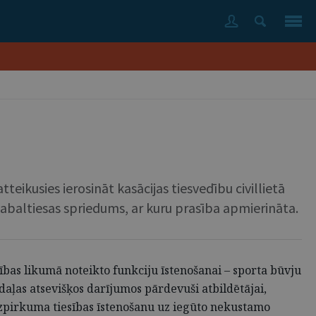
teikusies ierosināt kasācijas tiesvedību civillietā
abaltiesas spriedums, ar kuru prasība apmierināta.
bas likumā noteikto funkciju īstenošanai – sporta būvju
ļas atsevišķos darījumos pārdevuši atbildētājai,
 izpirkuma tiesības īstenošanu uz iegūto nekustamo