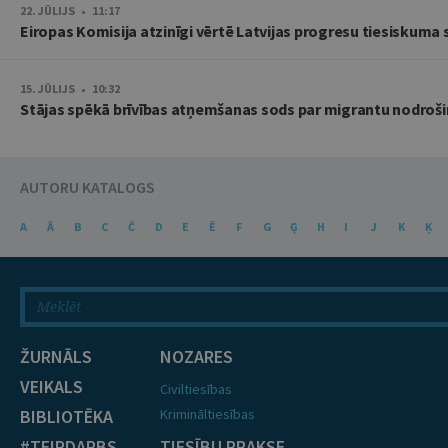
22. JŪLIJS • 11:17
Eiropas Komisija atzinīgi vērtē Latvijas progresu tiesiskuma 
15. JŪLIJS • 10:32
Stājas spēkā brīvības atņemšanas sods par migrantu nodrošin
AUTORU KATALOGS
A
Ā
B
C
Č
D
E
Ē
F
G
Ģ
H
I
J
K
Ķ
ŽURNĀLS
NOZARES
VEIKALS
Civiltiesības
BIBLIOTĒKA
Krimināltiesības
#TEIRDARBS
TIESĪBU PRAKSE