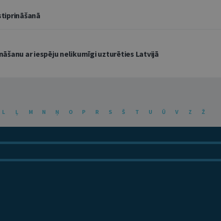
stiprināšanā
āšanu ar iespēju nelikumīgi uzturēties Latvijā
L
Ļ
M
N
Ņ
O
P
R
S
Š
T
U
Ū
V
Z
Ž