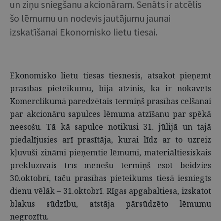
un ziņu sniegšanu akcionāram. Senāts ir atcēlis
šo lēmumu un nodevis jautājumu jaunai
izskatīšanai Ekonomisko lietu tiesai.
Ekonomisko lietu tiesas tiesnesis, atsakot pieņemt
prasības pieteikumu, bija atzinis, ka ir nokavēts
Komerclikumā paredzētais termiņš prasības celšanai
par akcionāru sapulces lēmuma atzīšanu par spēkā
neesošu. Tā kā sapulce notikusi 31. jūlijā un tajā
piedalījusies arī prasītāja, kurai līdz ar to uzreiz
kļuvuši zināmi pieņemtie lēmumi, materiāltiesiskais
prekluzīvais trīs mēnešu termiņš esot beidzies
30.oktobrī, taču prasības pieteikums tiesā iesniegts
dienu vēlāk – 31.oktobrī. Rīgas apgabaltiesa, izskatot
blakus sūdzību, atstāja pārsūdzēto lēmumu
negrozītu.