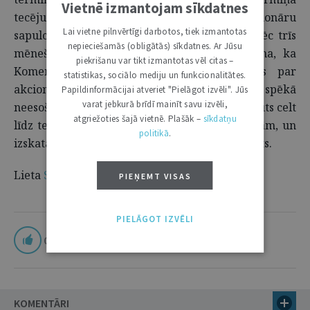
Vietnē izmantojam sīkdatnes
tecējumu izraisījušā notikuma, proti, akcionāru
Lai vietne pilnvērtīgi darbotos, tiek izmantotas
sapulces norises, dienai atbilstošais datums pēc trīs
nepieciešamās (obligātās) sīkdatnes. Ar Jūsu
mēnešiem. Ņemot vērā minēto, Senāts atzina, ka
piekrišanu var tikt izmantotas vēl citas –
Komerclikumā noteiktais termiņš prasības par
statistikas, sociālo mediju un funkcionalitātes.
akcionāru sapulces lēmuma atzīšanu par spēkā
Papildinformācijai atveriet "Pielāgot izvēli". Jūs
varat jebkurā brīdī mainīt savu izvēli,
neesošu celšanai ir jāsaprot tā, ka prasību atļauts celt
atgriežoties šajā vietnē. Plašāk –
sīkdatņu
līdz termiņa pēdējās dienas 31. oktobra beigām, un
politikā
.
izskatāmajā lietā šis termiņš nav ticis pārsniegts.
Lieta
SKC-73/2026
PIEŅEMT VISAS
PIELĀGOT IZVĒLI
0
KOMENTĀRI