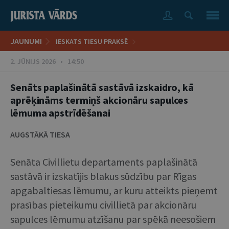
JAUNUMI
IESKATS TIESU PRAKSĒ
2. JŪNIJS 2026 • 14:50
Senāts paplašinātā sastāvā izskaidro, kā
aprēķināms termiņš akcionāru sapulces
lēmuma apstrīdēšanai
AUGSTĀKĀ TIESA
Senāta Civillietu departaments paplašinātā
sastāvā ir izskatījis blakus sūdzību par Rīgas
apgabaltiesas lēmumu, ar kuru atteikts pieņemt
prasības pieteikumu civillietā par akcionāru
sapulces lēmumu atzīšanu par spēkā neesošiem