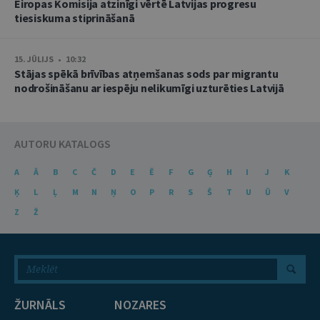
Eiropas Komisija atzinīgi vērtē Latvijas progresu
tiesiskuma stiprināšanā
15. JŪLIJS • 10:32
Stājas spēkā brīvības atņemšanas sods par migrantu
nodrošināšanu ar iespēju nelikumīgi uzturēties Latvijā
AUTORU KATALOGS
A
Ā
B
C
Č
D
E
Ē
F
G
Ģ
H
I
J
K
Ķ
L
Ļ
M
N
Ņ
O
P
R
S
Š
T
U
Ū
V
Z
Ž
ŽURNĀLS
NOZARES