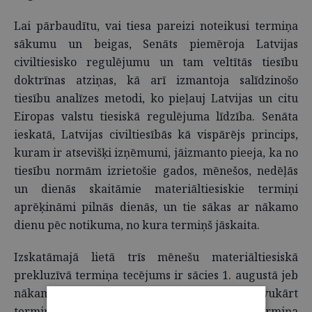
Lai pārbaudītu, vai tiesa pareizi noteikusi termiņa
sākumu un beigas, Senāts piemēroja Latvijas
civiltiesisko regulējumu un tam veltītās tiesību
doktrīnas atziņas, kā arī izmantoja salīdzinošo
tiesību analīzes metodi, ko pieļauj Latvijas un citu
Eiropas valstu tiesiskā regulējuma līdzība. Senāta
ieskatā, Latvijas civiltiesībās kā vispārējs princips,
kuram ir atsevišķi izņēmumi, jāizmanto pieeja, ka no
tiesību normām izrietošie gados, mēnešos, nedēļās
un dienās skaitāmie materiāltiesiskie termiņi
aprēķināmi pilnās dienās, un tie sākas ar nākamo
dienu pēc notikuma, no kura termiņš jāskaita.
Izskatāmajā lietā trīs mēnešu materiāltiesiskā
prekluzīvā termiņa tecējums ir sācies 1. augustā jeb
nākamajā dienā pēc akcionāru sapulces. Savukārt
termiņa pēdējā diena ir 31. oktobris, kas ir termiņa