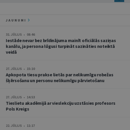
JAUNUMI
31. JŪLIJS • 08:46
Iestāde nevar bez brīdinājuma mainīt oficiālās saziņas
kanālu, ja persona lūgusi turpināt sazināties noteiktā
veidā
27. JŪLIJS • 15:10
Apkopota tiesu prakse lietās par nelikumīgu robežas
šķērsošanu un personu nelikumīgu pārvietošanu
27. JŪLIJS • 14:53
Tieslietu akadēmijā ar vieslekciju uzstāsies profesors
Pols Kreigs
22. JŪLIJS • 11:17