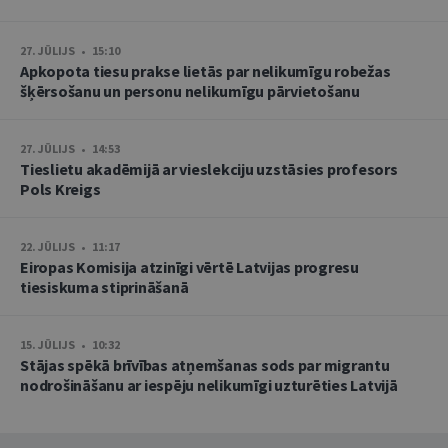
27. JŪLIJS • 15:10
Apkopota tiesu prakse lietās par nelikumīgu robežas
šķērsošanu un personu nelikumīgu pārvietošanu
27. JŪLIJS • 14:53
Tieslietu akadēmijā ar vieslekciju uzstāsies profesors
Pols Kreigs
22. JŪLIJS • 11:17
Eiropas Komisija atzinīgi vērtē Latvijas progresu
tiesiskuma stiprināšanā
15. JŪLIJS • 10:32
Stājas spēkā brīvības atņemšanas sods par migrantu
nodrošināšanu ar iespēju nelikumīgi uzturēties Latvijā