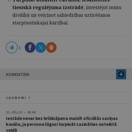
tiesiskā regulējuma izstrādē
, investējot mūsu
drošībā un veicinot sabiedrības uzticēšanos
starptautiskajai kārtībai.
1
KOMENTĀRI
JAUNUMI
31. JŪLIJS • 08:46
Iestāde nevar bez brīdinājuma mainīt oficiālās saziņas
kanālu, ja persona lūgusi turpināt sazināties noteiktā
veidā