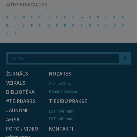
AUTORU KATALOGS
A
Ā
B
C
Č
D
E
Ē
F
G
Ģ
H
I
J
K
Ķ
L
Ļ
M
N
Ņ
O
P
R
S
Š
T
U
Ū
V
Z
Ž
ŽURNĀLS
NOZARES
VEIKALS
Civiltiesības
BIBLIOTĒKA
Krimināltiesības
#TEIRDARBS
TIESĪBU PRAKSE
JAUNUMI
EST nolēmumi
AFIŠA
ECT nolēmumi
FOTO / VIDEO
KONTAKTI