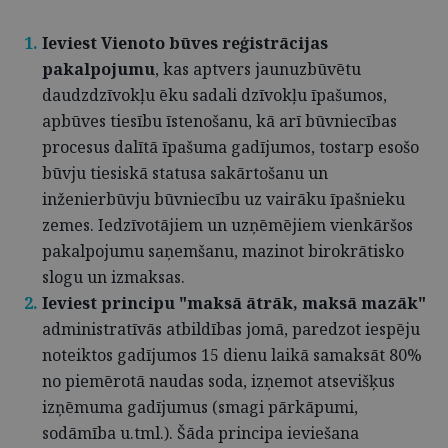
Ieviest Vienoto būves reģistrācijas
pakalpojumu
, kas aptvers jaunuzbūvētu
daudzdzīvokļu ēku sadali dzīvokļu īpašumos,
apbūves tiesību īstenošanu, kā arī būvniecības
procesus dalītā īpašuma gadījumos, tostarp esošo
būvju tiesiskā statusa sakārtošanu un
inženierbūvju būvniecību uz vairāku īpašnieku
zemes. Iedzīvotājiem un uzņēmējiem vienkāršos
pakalpojumu saņemšanu, mazinot birokrātisko
slogu un izmaksas.
Ieviest principu "maksā ātrāk, maksā mazāk"
administratīvās atbildības jomā, paredzot iespēju
noteiktos gadījumos 15 dienu laikā samaksāt 80%
no piemērotā naudas soda, izņemot atsevišķus
izņēmuma gadījumus (smagi pārkāpumi,
sodāmība u.tml.). Šāda principa ieviešana