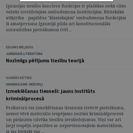
Igaunijas tiesību kanclera funkcijas ir plašākas nekā citās
valstīs izveidotajām ombudsmeņa institūcijām. Būtiskākā
atšķirība - papildus "klasiskajām" ombudsmeņa funkcijām
šī amatpersona Igaunijā pilda arī konstitucionālās
uzraudzības pienākumus (vēl ...
EDGARS MEĻĶISIS
JURIDISKĀ LITERATŪRA
Nozīmīgs pētījums tiesību teorijā
GUNĀRS KŪTRIS
SKAIDROJUMI. VIEDOKĻI
Izmeklēšanas tiesneši: jauns institūts
kriminālprocesā
Prokurors vai izmeklēšanas tiesnesis izvērtē pieteikumu,
ņemot vērā materiālu iespējamo nozīmi kriminālprocesā
un pieļautos cilvēka tiesību ierobežojumus. Viņi var arī
liegt iespēju iepazīties ar nepievienotajiem materiāliem,
ja tas būtiski var ...