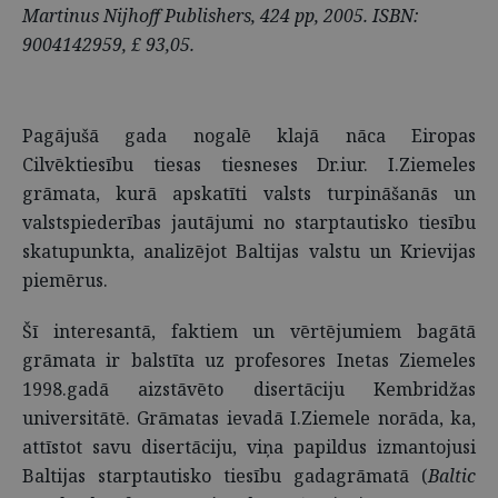
Martinus Nijhoff Publishers, 424 pp, 2005. ISBN:
9004142959, £ 93,05.
Pagājušā gada nogalē klajā nāca Eiropas
Cilvēktiesību tiesas tiesneses Dr.iur. I.Ziemeles
grāmata, kurā apskatīti valsts turpināšanās un
valsts­piederības jautājumi no starptautisko tiesību
skatupunkta, analizējot Baltijas valstu un Krievijas
piemērus.
Šī interesantā, faktiem un vērtējumiem bagātā
grāmata ir balstīta uz profesores Inetas Ziemeles
1998.gadā aizstāvēto disertāciju Kembridžas
universitātē. Grāmatas ievadā I.Zie­mele norāda, ka,
attīstot savu disertāciju, viņa papildus izmantojusi
Baltijas starptautisko tiesību gadagrāmatā (
Baltic