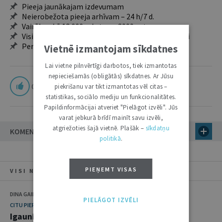
Pieeja jaunākajam izdevumam
Neierobežota pieeja arhīvam – 24 h/7 d.
Vairāk nekā 18 000 rakstu un 2000 autoru
Visi tematiskie numuri un ikgadējie grāmatžurnāli
Personalizētās iespējas – piezīmes, citāti, mapes
Vietnē izmantojam sīkdatnes
Lai vietne pilnvērtīgi darbotos, tiek izmantotas
nepieciešamās (obligātās) sīkdatnes. Ar Jūsu
0
piekrišanu var tikt izmantotas vēl citas –
statistikas, sociālo mediju un funkcionalitātes.
Papildinformācijai atveriet "Pielāgot izvēli". Jūs
varat jebkurā brīdī mainīt savu izvēli,
atgriežoties šajā vietnē. Plašāk –
sīkdatņu
KOMENTĀRI
politikā
.
PIEŅEMT VISAS
VISI NUMURA RAKSTI
DINA GAILĪTE, ALLARS JEKSS
PIELĀGOT IZVĒLI
CITU PIEREDZE
Igaunijā ombudsmenis ir. Vai Latvijā arī vajag