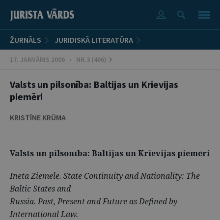
ŽURNĀLS
JURIDISKĀ LITERATŪRA
17. JANVĀRIS 2006 • NR.3 (406)
Valsts un pilsonība: Baltijas un Krievijas
piemēri
KRISTĪNE KRŪMA
Valsts un pilsonība: Baltijas un Krievijas piemēri
Ineta Ziemele. State Continuity and Nationality: The
Baltic States and
Russia. Past, Present and Future as Defined by
International Law.