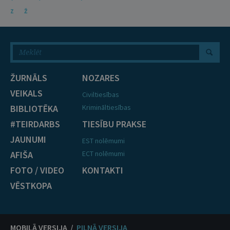
Z
Ž
ŽURNĀLS
NOZARES
VEIKALS
Civiltiesības
BIBLIOTĒKA
Krimināltiesības
#TEIRDARBS
TIESĪBU PRAKSE
JAUNUMI
EST nolēmumi
AFIŠA
ECT nolēmumi
FOTO / VIDEO
KONTAKTI
VĒSTKOPA
MOBILĀ VERSIJA /
PILNĀ VERSIJA