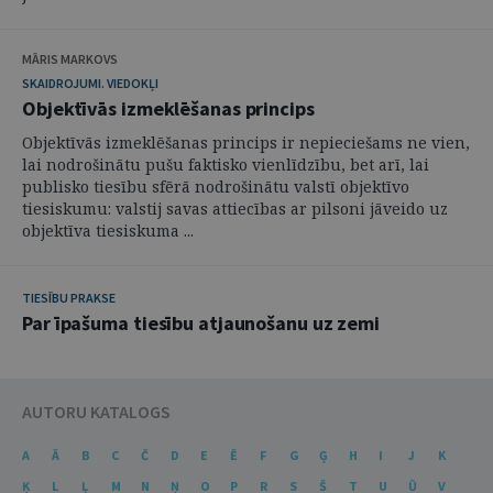
MĀRIS MARKOVS
SKAIDROJUMI. VIEDOKĻI
Objektīvās izmeklēšanas princips
Objektīvās izmeklēšanas princips ir nepieciešams ne vien,
lai nodrošinātu pušu faktisko vienlīdzību, bet arī, lai
publisko tiesību sfērā nodrošinātu valstī objektīvo
tiesiskumu: valstij savas attiecības ar pilsoni jāveido uz
objektīva tiesiskuma ...
TIESĪBU PRAKSE
Par īpašuma tiesību atjaunošanu uz zemi
AUTORU KATALOGS
A
Ā
B
C
Č
D
E
Ē
F
G
Ģ
H
I
J
K
Ķ
L
Ļ
M
N
Ņ
O
P
R
S
Š
T
U
Ū
V