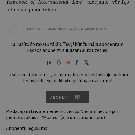
Yearbook of International Law
) pieejamo vērtīgo
informāciju un debates.
ŠIS RAKSTS PIEEJAMS “JURISTA VĀRDA” ABONENTIEM
Lai lasītu šo rakstu tālāk, Tev jābūt žurnāla abonentam.
Esošos abonentus lūdzam autorizēties:
Ja vēl neesi abonents, aicinām pievienoties lasītāju pulkam.
Iegūsi tūlītēju piekļuvi digitālajam saturam!
ABONĒT
Piedāvājam trīs abonementu veidus. Vienam lietotājam
piemērotākais ir "Mazais" (3, 6 un 12 mēnešiem).
Abonentu ieguvumi: