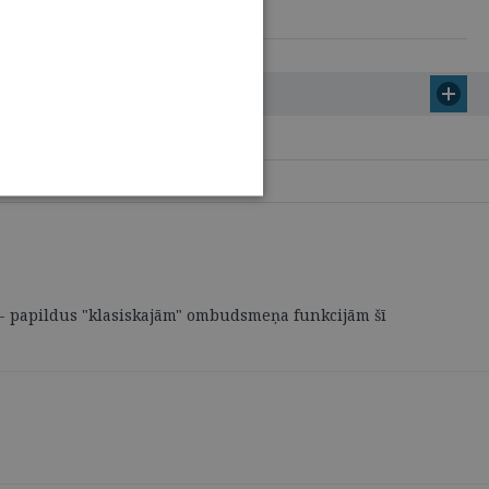
ba - papildus "klasiskajām" ombudsmeņa funkcijām šī