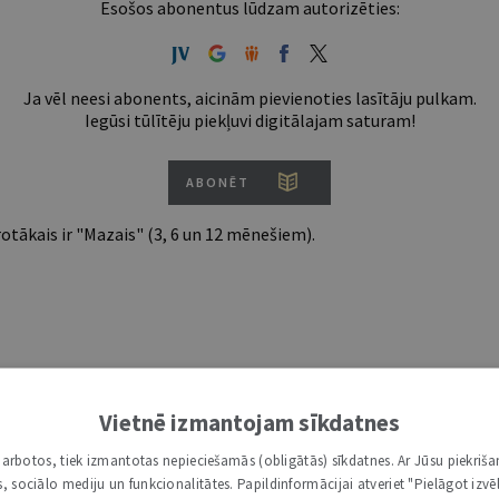
Esošos abonentus lūdzam autorizēties:
Ja vēl neesi abonents, aicinām pievienoties lasītāju pulkam.
Iegūsi tūlītēju piekļuvi digitālajam saturam!
ABONĒT
tākais ir "Mazais" (3, 6 un 12 mēnešiem).
Vietnē izmantojam sīkdatnes
i darbotos, tiek izmantotas nepieciešamās (obligātās) sīkdatnes. Ar Jūsu piekriša
kas, sociālo mediju un funkcionalitātes. Papildinformācijai atveriet "Pielāgot izvēl