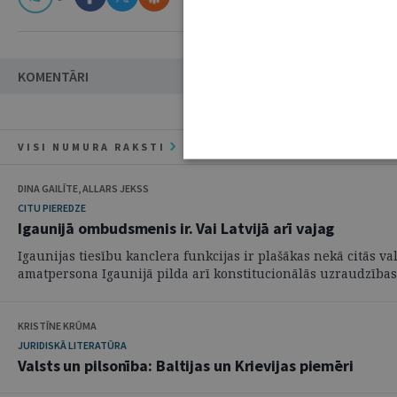
KOMENTĀRI
VISI NUMURA RAKSTI
DINA GAILĪTE, ALLARS JEKSS
CITU PIEREDZE
Igaunijā ombudsmenis ir. Vai Latvijā arī vajag
Igaunijas tiesību kanclera funkcijas ir plašākas nekā citās 
amatpersona Igaunijā pilda arī konstitucionālās uzraudzības 
KRISTĪNE KRŪMA
JURIDISKĀ LITERATŪRA
Valsts un pilsonība: Baltijas un Krievijas piemēri