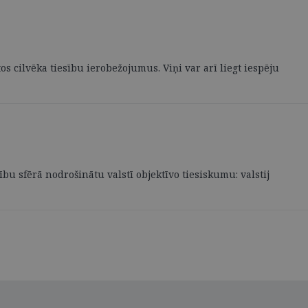
 cilvēka tiesību ierobežojumus. Viņi var arī liegt iespēju
ību sfērā nodrošinātu valstī objektīvo tiesiskumu: valstij