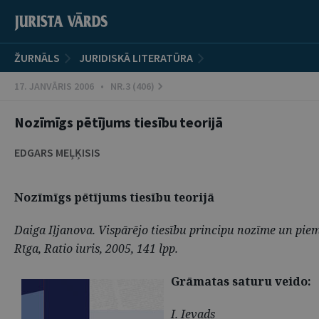
ŽURNĀLS
JURIDISKĀ LITERATŪRA
17. JANVĀRIS 2006 • NR.3 (406)
Nozīmīgs pētījums tiesību teorijā
EDGARS MEĻĶISIS
Nozīmīgs pētījums tiesību teorijā
Daiga Iļjanova. Vispārējo tiesību principu nozīme un pie
Rīga, Ratio iuris, 2005, 141 lpp.
G
rāmatas saturu veido:
I. Ievads