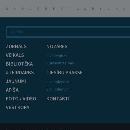
A
Ā
B
C
Č
D
E
Ē
F
G
Ģ
H
I
J
K
Ķ
ŽURNĀLS
NOZARES
VEIKALS
Civiltiesības
BIBLIOTĒKA
Krimināltiesības
#TEIRDARBS
TIESĪBU PRAKSE
JAUNUMI
EST nolēmumi
AFIŠA
ECT nolēmumi
FOTO / VIDEO
KONTAKTI
VĒSTKOPA