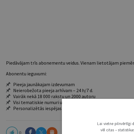
Piedāvājam trīs abonementu veidus. Vienam lietotājam piemēro
Abonentu ieguvumi:
Pieeja jaunākajam izdevumam
Neierobežota pieeja arhīvam – 24 h/7 d.
Vairāk nekā 18 000 rakstu un 2000 autoru
Visi tematiskie numuri un ikgadējie grāmatžurnāli
Personalizētās iespējas – piezīmes, citāti, mapes
Lai vietne pilnvērtīg
vēl citas – statisti
0