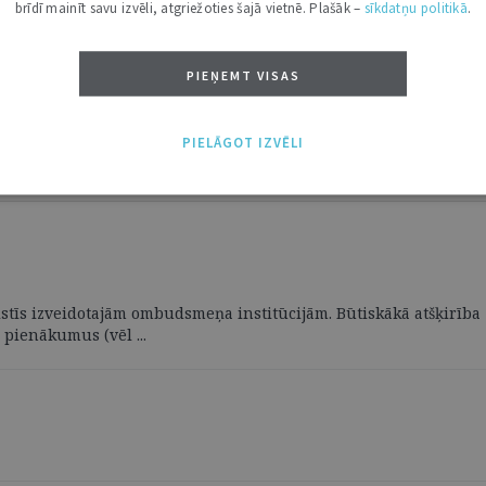
brīdī mainīt savu izvēli, atgriežoties šajā vietnē. Plašāk –
sīkdatņu politikā
.
PIEŅEMT VISAS
PIELĀGOT IZVĒLI
valstīs izveidotajām ombudsmeņa institūcijām. Būtiskākā atšķirī
pienākumus (vēl ...