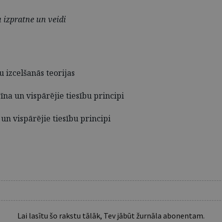
u izpratne un veidi
u izcelšanās teorijas
īna un vispārējie tiesību principi
 un vispārējie tiesību principi
Lai lasītu šo rakstu tālāk, Tev jābūt žurnāla abonentam.