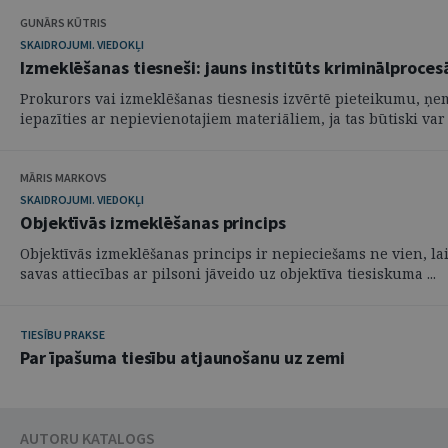
GUNĀRS KŪTRIS
SKAIDROJUMI. VIEDOKĻI
Izmeklēšanas tiesneši: jauns institūts kriminālproces
Prokurors vai izmeklēšanas tiesnesis izvērtē pieteikumu, ņem
iepazīties ar nepievienotajiem materiāliem, ja tas būtiski var .
MĀRIS MARKOVS
SKAIDROJUMI. VIEDOKĻI
Objektīvās izmeklēšanas princips
Objektīvās izmeklēšanas princips ir nepieciešams ne vien, lai 
savas attiecības ar pilsoni jāveido uz objektīva tiesiskuma ...
TIESĪBU PRAKSE
Par īpašuma tiesību atjaunošanu uz zemi
AUTORU KATALOGS