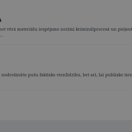
ā
ot vērā materiālu iespējamo nozīmi kriminālprocesā un pieļautos
..
nodrošinātu pušu faktisko vienlīdzību, bet arī, lai publisko ties