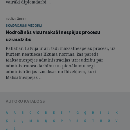
vairāki diplomdarbi, ...
ERVĪNS ĀBELE
SKAIDROJUMI. VIEDOKĻI
Nodrošinās visu maksātnespējas procesu
uzraudzību
Patlaban Latvijā ir arī tādi maksātnespējas procesi, uz
kuriem neattiecas likuma normas, kas paredz
Maksātnespējas administrācijas uzraudzību pār
administratora darbību un pienākumu segt
administrācijas izmaksas no līdzekļiem, kuri
Maksātnespējas ...
AUTORU KATALOGS
A
Ā
B
C
Č
D
E
Ē
F
G
Ģ
H
I
J
K
Ķ
L
Ļ
M
N
Ņ
O
P
R
S
Š
T
U
Ū
V
Z
Ž