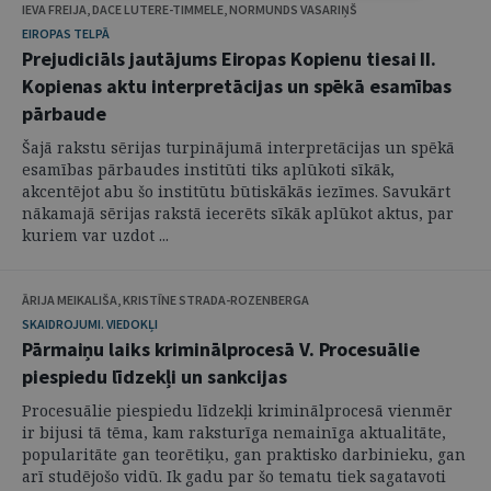
IEVA FREIJA, DACE LUTERE-TIMMELE, NORMUNDS VASARIŅŠ
EIROPAS TELPĀ
Prejudiciāls jautājums Eiropas Kopienu tiesai II.
Kopienas aktu interpretācijas un spēkā esamības
pārbaude
Šajā rakstu sērijas turpinājumā interpretācijas un spēkā
esamības pārbaudes institūti tiks aplūkoti sīkāk,
akcentējot abu šo institūtu būtiskākās iezīmes. Savukārt
nākamajā sērijas rakstā iecerēts sīkāk aplūkot aktus, par
kuriem var uzdot ...
ĀRIJA MEIKALIŠA, KRISTĪNE STRADA-ROZENBERGA
SKAIDROJUMI. VIEDOKĻI
Pārmaiņu laiks kriminālprocesā V. Procesuālie
piespiedu līdzekļi un sankcijas
Procesuālie piespiedu līdzekļi kriminālprocesā vienmēr
ir bijusi tā tēma, kam raksturīga nemainīga aktualitāte,
popularitāte gan teorētiķu, gan praktisko darbinieku, gan
arī studējošo vidū. Ik gadu par šo tematu tiek sagatavoti