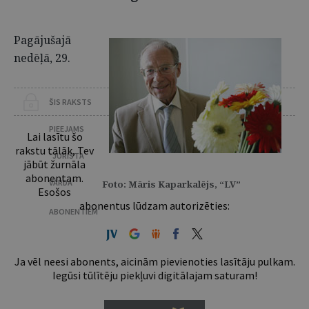
Pagājušajā
nedēļā, 29.
ŠIS RAKSTS
PIEEJAMS
Lai lasītu šo
rakstu tālāk, Tev
“JURISTA
jābūt žurnāla
abonentam.
VĀRDA”
Foto: Māris Kaparkalējs, “LV”
Esošos
abonentus lūdzam autorizēties:
ABONENTIEM
Ja vēl neesi abonents, aicinām pievienoties lasītāju pulkam.
Iegūsi tūlītēju piekļuvi digitālajam saturam!