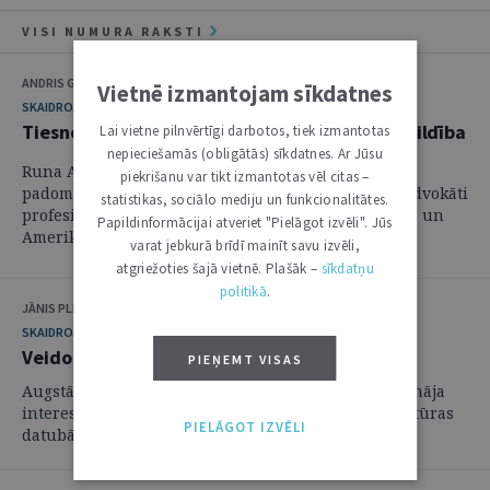
VISI NUMURA RAKSTI
ANDRIS GUĻĀNS
Vietnē izmantojam sīkdatnes
SKAIDROJUMI. VIEDOKĻI
Tiesnešu un advokātu ētika, uzvedība un atbildība
Lai vietne pilnvērtīgi darbotos, tiek izmantotas
nepieciešamās (obligātās) sīkdatnes. Ar Jūsu
Runa Augstākās tiesas un Amerikas Tiesu advokātu
piekrišanu var tikt izmantotas vēl citas –
padomes starptautiskajā konferencē "Tiesneši un advokāti
statistikas, sociālo mediju un funkcionalitātes.
profesiju saskarsmē: kopīgais un atšķirīgais Latvijas un
Papildinformācijai atveriet "Pielāgot izvēli". Jūs
Amerikas tiesību sistēmā" 8.jūnijā
varat jebkurā brīdī mainīt savu izvēli,
atgriežoties šajā vietnē. Plašāk –
sīkdatņu
politikā
.
JĀNIS PLEPS
SKAIDROJUMI. VIEDOKĻI
Veido judikatūras datubāzi
PIEŅEMT VISAS
Augstākā tiesa un Tieslietu ministrija 28.jūnijā aicināja
interesentus uz Tiesu informācijas sistēmas Judikatūras
PIELĀGOT IZVĒLI
datubāzes prezentāciju.