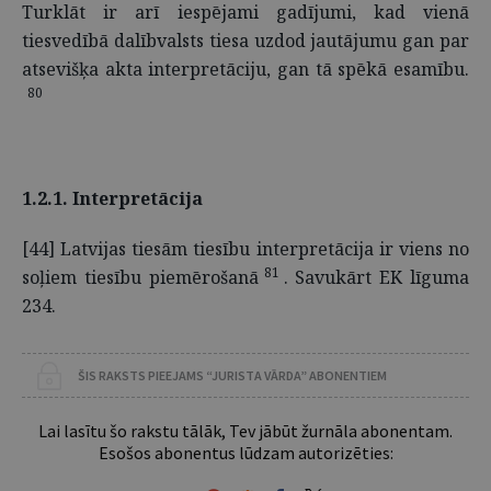
Turklāt ir arī iespējami gadījumi, kad vienā
tiesvedībā dalībvalsts tiesa uzdod jautājumu gan par
atsevišķa akta interpretāciju, gan tā spēkā esamību.
80
1.2.1. Interpretācija
[44] Latvijas tiesām tiesību interpretācija ir viens no
81
soļiem tiesību piemērošanā
. Savukārt EK līguma
234.
ŠIS RAKSTS PIEEJAMS “JURISTA VĀRDA” ABONENTIEM
Lai lasītu šo rakstu tālāk, Tev jābūt žurnāla abonentam.
Esošos abonentus lūdzam autorizēties: