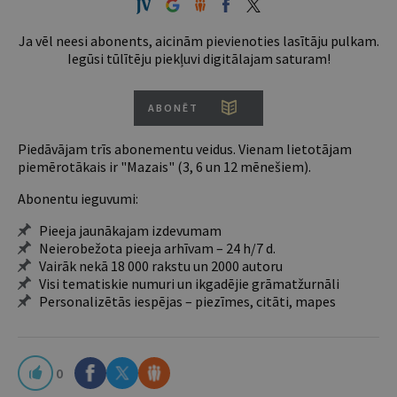
Ja vēl neesi abonents, aicinām pievienoties lasītāju pulkam.
Iegūsi tūlītēju piekļuvi digitālajam saturam!
ABONĒT
Piedāvājam trīs abonementu veidus. Vienam lietotājam
piemērotākais ir "Mazais" (3, 6 un 12 mēnešiem).
Abonentu ieguvumi:
Pieeja jaunākajam izdevumam
Neierobežota pieeja arhīvam – 24 h/7 d.
Vairāk nekā 18 000 rakstu un 2000 autoru
Visi tematiskie numuri un ikgadējie grāmatžurnāli
Personalizētās iespējas – piezīmes, citāti, mapes
0