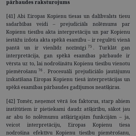
pārbaudes raksturojums
[41] Abi Eiropas Kopienu tiesas un dalībvalsts tiesu
sadarbības veidi – prejudiciāls nolēmums par
Kopienu tiesību akta interpretāciju un par Kopienu
iestāžu izdota akta spēkā esamību – ir regulēti vienā
75
pantā un ir vienlīdz nozīmīgi
. Turklāt gan
interpretācija, gan spēkā esamības pārbaude ir
vērsta uz to, lai nodrošinātu Kopienu tiesību vienotu
76
piemērošanu
. Procesuāli prejudiciālo jautājumu
izskatīšana Eiropas Kopienu tiesā interpretācijas un
spēkā esamības pārbaudes gadījumos neatšķiras.
[42] Tomēr, neņemot vērā šos faktorus, starp abiem
institūtiem ir pietiekami daudz atšķirību, sākot jau
ar abu šo nolēmumu atšķirīgajām funkcijām – ja,
veicot interpretāciju, Eiropas Kopienu tiesa
nodrošina efektīvu Kopienu tiesību piemērošanu,