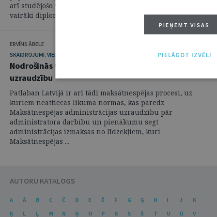
arī studējošo vidū. Ik gadu par šo tematu tiek sagatavoti
vairāki diplomdarbi, ...
PIEŅEMT VISAS
ERVĪNS ĀBELE
PIELĀGOT IZVĒLI
SKAIDROJUMI. VIEDOKĻI
Nodrošinās visu maksātnespējas procesu
uzraudzību
Patlaban Latvijā ir arī tādi maksātnespējas procesi, uz
kuriem neattiecas likuma normas, kas paredz
Maksātnespējas administrācijas uzraudzību pār
administratora darbību un pienākumu segt
administrācijas izmaksas no līdzekļiem, kuri
Maksātnespējas ...
AUTORU KATALOGS
A
Ā
B
C
Č
D
E
Ē
F
G
Ģ
H
I
J
K
Ķ
L
Ļ
M
N
Ņ
O
P
R
S
Š
T
U
Ū
V