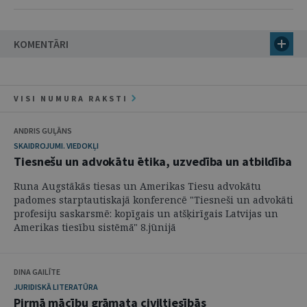
KOMENTĀRI
VISI NUMURA RAKSTI
ANDRIS GUĻĀNS
SKAIDROJUMI. VIEDOKĻI
Tiesnešu un advokātu ētika, uzvedība un atbildība
Runa Augstākās tiesas un Amerikas Tiesu advokātu
padomes starptautiskajā konferencē "Tiesneši un advokāti
profesiju saskarsmē: kopīgais un atšķirīgais Latvijas un
Amerikas tiesību sistēmā" 8.jūnijā
DINA GAILĪTE
JURIDISKĀ LITERATŪRA
Pirmā mācību grāmata civiltiesībās