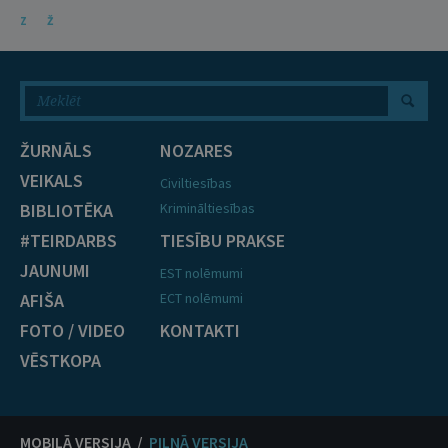
Z
Ž
ŽURNĀLS
NOZARES
VEIKALS
Civiltiesības
BIBLIOTĒKA
Krimināltiesības
#TEIRDARBS
TIESĪBU PRAKSE
JAUNUMI
EST nolēmumi
AFIŠA
ECT nolēmumi
FOTO / VIDEO
KONTAKTI
VĒSTKOPA
MOBILĀ VERSIJA /
PILNĀ VERSIJA