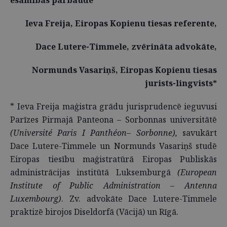
esamības pārbaude
Ieva Freija, Eiropas Kopienu tiesas referente,
Dace Lutere-Timmele, zvērināta advokāte,
Normunds Vasariņš, Eiropas Kopienu tiesas
jurists-lingvists*
* Ieva Freija maģistra grādu jurisprudencē ieguvusi
Parīzes Pirmajā Panteona – Sorbonnas universitātē
(Université Paris I Panthéon– Sorbonne),
savukārt
Dace Lutere-Timmele un Normunds Vasariņš studē
Eiropas tiesību maģistratūrā Eiropas Publiskās
administrācijas institūtā Luksemburgā
(European
Institute of Public Administration – Antenna
Luxembourg)
. Zv. advokāte Dace Lutere-Timmele
praktizē birojos Diseldorfā (Vācijā) un Rīgā.