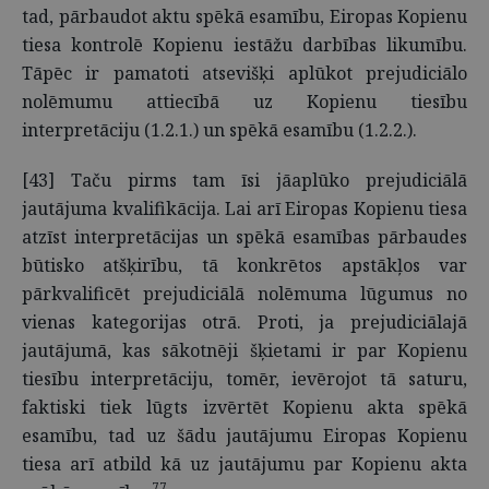
tad, pārbaudot aktu spēkā esamību, Eiropas Kopienu
tiesa kontrolē Kopienu iestāžu darbības likumību.
Tāpēc ir pamatoti atsevišķi aplūkot prejudiciālo
nolēmumu attiecībā uz Kopienu tiesību
interpretāciju (1.2.1.) un spēkā esamību (1.2.2.).
[43] Taču pirms tam īsi jāaplūko prejudiciālā
jautājuma kvalifikācija. Lai arī Eiropas Kopienu tiesa
atzīst interpretācijas un spēkā esamības pārbaudes
būtisko atšķirību, tā konkrētos apstākļos var
pārkvalificēt prejudiciālā nolēmuma lūgumus no
vienas kategorijas otrā. Proti, ja prejudiciālajā
jautājumā, kas sākotnēji šķietami ir par Kopienu
tiesību interpretāciju, tomēr, ievērojot tā saturu,
faktiski tiek lūgts izvērtēt Kopienu akta spēkā
esamību, tad uz šādu jautājumu Eiropas Kopienu
tiesa arī atbild kā uz jautājumu par Kopienu akta
77