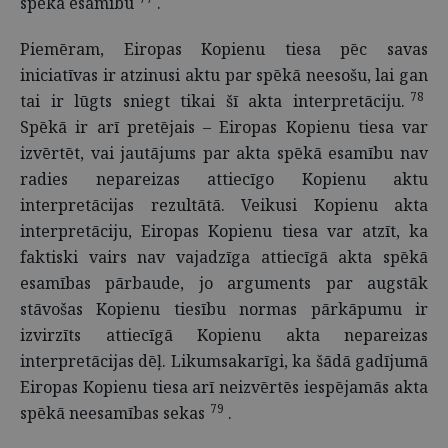
spēkā esamību
.
Piemēram, Eiropas Kopienu tiesa pēc savas
iniciatīvas ir atzinusi aktu par spēkā neesošu, lai gan
78
tai ir lūgts sniegt tikai šī akta interpretāciju.
Spēkā ir arī pretējais – Eiropas Kopienu tiesa var
izvērtēt, vai jautājums par akta spēkā esamību nav
radies nepareizas attiecīgo Kopienu aktu
interpretācijas rezultātā. Veikusi Kopienu akta
interpretāciju, Eiropas Kopienu tiesa var atzīt, ka
faktiski vairs nav vajadzīga attiecīgā akta spēkā
esamības pārbaude, jo arguments par augstāk
stāvošas Kopienu tiesību normas pārkāpumu ir
izvirzīts attiecīgā Kopienu akta nepareizas
interpretācijas dēļ. Likumsakarīgi, ka šādā gadījumā
Eiropas Kopienu tiesa arī neizvērtēs iespējamās akta
79
spēkā neesamības sekas
.