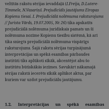
veltītās rakstu sērijas ievaddaļā (
I.Freija, D.Lutere-
Timmele, N.Vasariņš. Prejudiciāls jautājums Eiropas
Kopienu tiesai. I. Prejudiciālā nolēmuma raksturojums
// Jurista Vārds, 19.07.2005, Nr. 26
) tika apskatīts
prejudiciālā nolēmuma juridiskais pamats un šī
nolēmuma nozīme Kopienu tiesību sistēmā, kā arī
tika sniegts prejudiciālā nolēmuma vispārīgs
raksturojums. Šajā rakstu sērijas turpinājumā
interpretācijas un spēkā esamības pārbaudes
institūti tiks aplūkoti sīkāk, akcentējot abu šo
institūtu būtiskākās iezīmes. Savukārt nākamajā
sērijas rakstā iecerēts sīkāk aplūkot aktus, par
kuriem var uzdot prejudiciālu jautājumu.
1.2. Interpretācijas un spēkā esamības