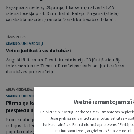
Pagājušajā nedēļā, 29.jūnijā, tika svinīgi atvērta LZA
īstenā locekļa prof. Dr.iur.habil. Kalvja Torgāna (attēlā)
sarakstītā mācību grāmata "Saistību tiesības. I daļa" .
JĀNIS PLEPS
SKAIDROJUMI. VIEDOKĻI
Veido judikatūras datubāzi
Augstākā tiesa un Tieslietu ministrija 28.jūnijā aicināja
interesentus uz Tiesu informācijas sistēmas Judikatūras
datubāzes prezentāciju.
ĀRIJA MEIKALIŠA, KRISTĪNE STRADA-ROZENBERGA
SKAIDROJUMI. VIEDOKĻI
Vietnē izmantojam sī
Pārmaiņu laiks kriminālprocesā V. Procesuālie
piespiedu līdzekļi un sankcijas
Lai vietne pilnvērtīgi darbotos, tiek izmantotas nepiec
Jūsu piekrišanu var tikt izmantotas vēl citas – sta
Procesuālie piespiedu līdzekļi kriminālprocesā vienmēr
funkcionalitātes. Papildinformācijai atveriet "Pielāgot 
ir bijusi tā tēma, kam raksturīga nemainīga aktualitāte,
mainīt savu izvēli, atgriežoties šajā vietnē. Pl
popularitāte gan teorētiķu, gan praktisko darbinieku, gan