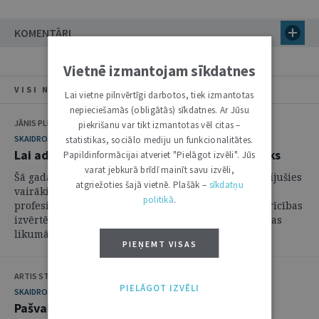
KOMENTĀRI
Vietnē izmantojam sīkdatnes
VISI NUMURA RAKSTI
Lai vietne pilnvērtīgi darbotos, tiek izmantotas
nepieciešamās (obligātās) sīkdatnes. Ar Jūsu
JĀNIS PLEPS, LAURIS LIEPA
piekrišanu var tikt izmantotas vēl citas –
SKAIDROJUMI. VIEDOKĻI
statistikas, sociālo mediju un funkcionalitātes.
Lai advokātu darbs būtu profesionāls un ētisks
Papildinformācijai atveriet "Pielāgot izvēli". Jūs
varat jebkurā brīdī mainīt savu izvēli,
Šā gada laikā plašu sabiedrības uzmanību ir izpelnījušies
atgriežoties šajā vietnē. Plašāk –
sīkdatņu
vairāki gadījumi, kad zvērināti advokāti ir vainoti
politikā
.
profesionālās ētikas pārkāpumos un notikusi viņu rīcības
izvērtēšana. Kopš 2004.gada grozījumiem Advokatūras
likumā šo advokātu rīcības ...
PIEŅEMT VISAS
ARTIS STUCKA
PIELĀGOT IZVĒLI
SKAIDROJUMI. VIEDOKĻI
Pašvaldības domes priekšsēdētāja institūta