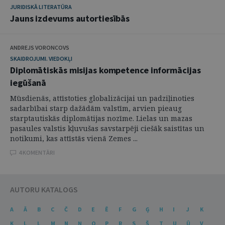
JURIDISKĀ LITERATŪRA
Jauns izdevums autortiesībās
ANDREJS VORONCOVS
SKAIDROJUMI. VIEDOKĻI
Diplomātiskās misijas kompetence informācijas
iegūšanā
Mūsdienās, attīstoties globalizācijai un padziļinoties
sadarbībai starp dažādām valstīm, arvien pieaug
starptautiskās diplomātijas nozīme. Lielas un mazas
pasaules valstis kļuvušas savstarpēji ciešāk saistītas un
notikumi, kas attīstās vienā Zemes ...
4 KOMENTĀRI
AUTORU KATALOGS
A
Ā
B
C
Č
D
E
Ē
F
G
Ģ
H
I
J
K
Ķ
L
Ļ
M
N
Ņ
O
P
R
S
Š
T
U
Ū
V