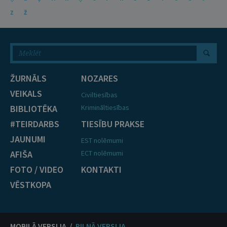
Z
Ž
ŽURNĀLS
NOZARES
VEIKALS
Civiltiesības
BIBLIOTĒKA
Krimināltiesības
#TEIRDARBS
TIESĪBU PRAKSE
JAUNUMI
EST nolēmumi
AFIŠA
ECT nolēmumi
FOTO / VIDEO
KONTAKTI
VĒSTKOPA
MOBILĀ VERSIJA /
PILNĀ VERSIJA