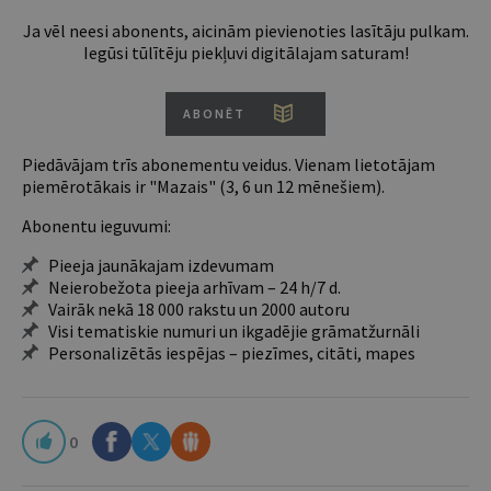
Ja vēl neesi abonents, aicinām pievienoties lasītāju pulkam.
Iegūsi tūlītēju piekļuvi digitālajam saturam!
ABONĒT
Piedāvājam trīs abonementu veidus. Vienam lietotājam
piemērotākais ir "Mazais" (3, 6 un 12 mēnešiem).
Abonentu ieguvumi:
Pieeja jaunākajam izdevumam
Neierobežota pieeja arhīvam – 24 h/7 d.
Vairāk nekā 18 000 rakstu un 2000 autoru
Visi tematiskie numuri un ikgadējie grāmatžurnāli
Personalizētās iespējas – piezīmes, citāti, mapes
0