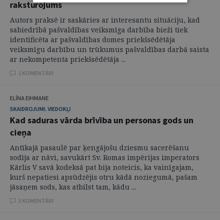
raksturojums
Autors praksē ir saskāries ar interesantu situāciju, kad
sabiedrībā pašvaldības veiksmīga darbība bieži tiek
identificēta ar pašvaldības domes priekšsēdētāja
veiksmīgu darbību un trūkumus pašvaldības darbā saista
ar nekompetenta priekšsēdētāja ...
1 KOMENTĀRI
ELĪNA EIHMANE
SKAIDROJUMI. VIEDOKĻI
Kad saduras vārda brīvība un personas gods un
cieņa
Antīkajā pasaulē par ķengājošu dziesmu sacerēšanu
sodīja ar nāvi, savukārt Sv. Romas impērijas imperators
Kārlis V savā kodeksā pat bija noteicis, ka vainīgajam,
kurš nepatiesi apsūdzējis otru kādā noziegumā, pašam
jāsaņem sods, kas atbilst tam, kādu ...
3 KOMENTĀRI