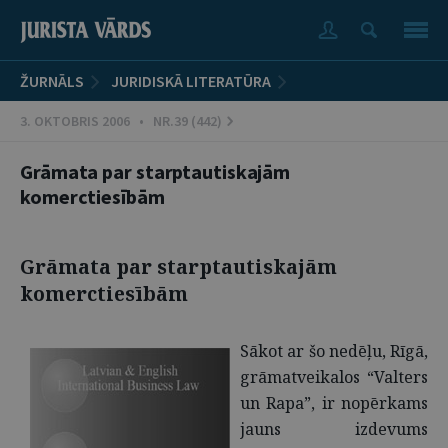
ŽURNĀLS
JURIDISKĀ LITERATŪRA
3. OKTOBRIS 2006 • NR.39 (442)
Grāmata par starptautiskajām
komerctiesībām
Grāmata par starptautiskajām
komerctiesībām
Sākot ar šo nedēļu, Rīgā,
grāmatveikalos “Valters
un Rapa”, ir nopērkams
jauns izdevums