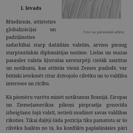
I. Ievads
Mūsdienās, attīstoties
globalizācijai un
Foto: no personiskā arhīva
padziļinoties
sadarbībai starp dažādām valstīm, arvien pieaug
starptautiskās diplomātijas nozīme. Lielas un mazas
pasaules valstis kļuvušas savstarpēji ciešāk saistītas
un notikumi, kas attīstās vienā Zemes puslodē, var
būtiski ietekmēt citur dzīvojošo cilvēku un to valdību
intereses un rīcību.
Kā piemēru varētu minēt notikumus Bosnijā. Eiropas
un Ziemeļamerikas pilsoņi pieprasīja genocīda
izbeigšanu šajā valstī, netieši mudinot savas valdības
rīkoties. Tikai daļēji šāda pozīcija tika pamatota ar šo
cilvēku bailēm no tā, ka konflikts paplašināsies pāri