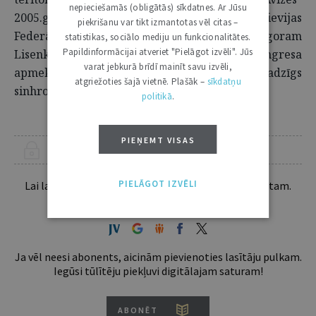
nepieciešamās (obligātās) sīkdatnes. Ar Jūsu
4
2005.gadā uzsākto diskusiju,
pārmetot Krievijas
piekrišanu var tikt izmantotas vēl citas –
Federācijas vēstniecības otrajam sekretāram Igoram
statistikas, sociālo mediju un funkcionalitātes.
Papildinformācijai atveriet "Pielāgot izvēli". Jūs
Lisenko Latvijas Pirmās partijas kongresa
varat jebkurā brīdī mainīt savu izvēli,
apmeklējumu, kur viņam nav bijis vajadzīgs
atgriežoties šajā vietnē. Plašāk –
sīkdatņu
sinhronais tulkojums latviešu valodā.
politikā
.
PIEŅEMT VISAS
ŠIS RAKSTS PIEEJAMS “JURISTA VĀRDA” ABONENTIEM
PIELĀGOT IZVĒLI
Lai lasītu šo rakstu tālāk, Tev jābūt žurnāla abonentam.
Esošos abonentus lūdzam autorizēties:
Ja vēl neesi abonents, aicinām pievienoties lasītāju pulkam.
Iegūsi tūlītēju piekļuvi digitālajam saturam!
ABONĒT