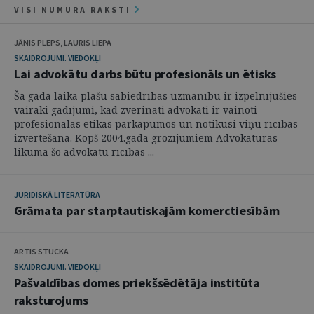
VISI NUMURA RAKSTI
JĀNIS PLEPS, LAURIS LIEPA
SKAIDROJUMI. VIEDOKĻI
Lai advokātu darbs būtu profesionāls un ētisks
Šā gada laikā plašu sabiedrības uzmanību ir izpelnījušies
vairāki gadījumi, kad zvērināti advokāti ir vainoti
profesionālās ētikas pārkāpumos un notikusi viņu rīcības
izvērtēšana. Kopš 2004.gada grozījumiem Advokatūras
likumā šo advokātu rīcības ...
JURIDISKĀ LITERATŪRA
Grāmata par starptautiskajām komerctiesībām
ARTIS STUCKA
SKAIDROJUMI. VIEDOKĻI
Pašvaldības domes priekšsēdētāja institūta
raksturojums