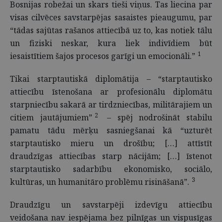
Bosnijas robežai un skars tieši viņus. Tas liecina par
visas cilvēces savstarpējas sasaistes pieaugumu, par
“tādas sajūtas rašanos attiecībā uz to, kas notiek tālu
un fiziski neskar, kura liek indivīdiem būt
1
iesaistītiem šajos procesos garīgi un emocionāli.”
Tikai starptautiskā diplomātija – “starptautisko
attiecību īstenošana ar profesionālu diplomātu
starpniecību sakarā ar tirdzniecības, militārajiem un
2
citiem jautājumiem”
– spēj nodrošināt stabilu
pamatu tādu mērķu sasniegšanai kā “uzturēt
starptautisko mieru un drošību; […] attīstīt
draudzīgas attiecības starp nācijām; […] īstenot
starptautisko sadarbību ekonomisko, sociālo,
3
kultūras, un humanitāro problēmu risināšanā”.
Draudzīgu un savstarpēji izdevīgu attiecību
veidošana nav iespējama bez pilnīgas un vispusīgas