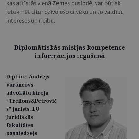
kas attīstās vienā Zemes puslodē, var būtiski
ietekmēt citur dzīvojošo cilvēku un to valdību
intereses un rīcību.
Diplomātiskās misijas kompetence
informācijas iegūšanā
Dipl.iur. Andrejs
Voroncovs,
advokātu biroja
“Treilons&Petrovič
s” jurists, LU
Juridiskās
fakultātes
pasniedzējs