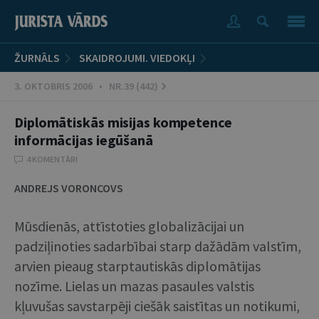
ŽURNĀLS
SKAIDROJUMI. VIEDOKĻI
3. OKTOBRIS 2006 • NR.39 (442)
Diplomātiskās misijas kompetence
informācijas iegūšanā
4 KOMENTĀRI
ANDREJS VORONCOVS
Mūsdienās, attīstoties globalizācijai un
padziļinoties sadarbībai starp dažādām valstīm,
arvien pieaug starptautiskās diplomātijas
nozīme. Lielas un mazas pasaules valstis
kļuvušas savstarpēji ciešāk saistītas un notikumi,