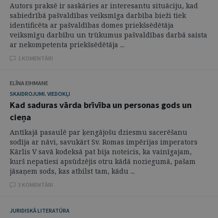
Autors praksē ir saskāries ar interesantu situāciju, kad
sabiedrībā pašvaldības veiksmīga darbība bieži tiek
identificēta ar pašvaldības domes priekšsēdētāja
veiksmīgu darbību un trūkumus pašvaldības darbā saista
ar nekompetenta priekšsēdētāja ...
1 KOMENTĀRI
ELĪNA EIHMANE
SKAIDROJUMI. VIEDOKĻI
Kad saduras vārda brīvība un personas gods un
cieņa
Antīkajā pasaulē par ķengājošu dziesmu sacerēšanu
sodīja ar nāvi, savukārt Sv. Romas impērijas imperators
Kārlis V savā kodeksā pat bija noteicis, ka vainīgajam,
kurš nepatiesi apsūdzējis otru kādā noziegumā, pašam
jāsaņem sods, kas atbilst tam, kādu ...
3 KOMENTĀRI
JURIDISKĀ LITERATŪRA