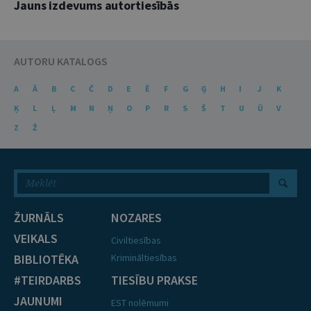
Jauns izdevums autortiesībās
AUTORU KATALOGS
A
Ā
B
C
Č
D
E
Ē
F
G
Ģ
H
I
J
K
Ķ
L
Ļ
M
N
Ņ
O
P
R
S
Š
T
U
Ū
V
Z
Ž
ŽURNĀLS
NOZARES
VEIKALS
Civiltiesības
BIBLIOTĒKA
Krimināltiesības
#TEIRDARBS
TIESĪBU PRAKSE
JAUNUMI
EST nolēmumi