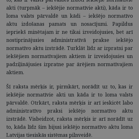
akti (turpmāk – iekšējie normatīvie akti), kāda ir to
loma valsts pārvaldē un kādi – iekšējo normatīvo
aktu izdošanas pamats un nosacījumi. Papildus
iepriekš minētajam ir ne tikai izveidojusies, bet arī
nostiprinājusies administratīvā prakse iekšējo
normatīvo aktu izstrādē. Turklāt līdz ar izpratni par
iekšējiem normatīvajiem aktiem ir izveidojusies un
padziļinājusies izpratne par ārējiem normatīvajiem
aktiem.
Šī raksta mērķis ir, pirmkārt, norādīt uz to, kas ir
iekšējie normatīvie akti un kāda ir to loma valsts
pārvaldē. Otrkārt, raksta mērķis ir arī ieskicēt labo
administratīvo praksi iekšējo normatīvo aktu
izstrādē. Visbeidzot, raksta mērķis ir arī norādīt uz
to, kāda līdz šim bijusi iekšējo normatīvo aktu loma
Latvijas tiesiskās sistēmas pilnveidē.