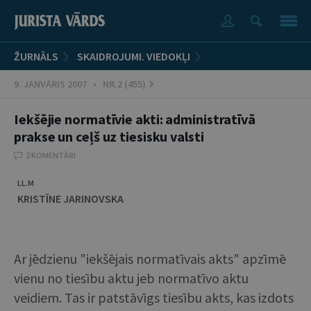
ŽURNĀLS
SKAIDROJUMI. VIEDOKĻI
9. JANVĀRIS 2007 • NR.2 (455)
Iekšējie normatīvie akti: administratīvā
prakse un ceļš uz tiesisku valsti
2 KOMENTĀRI
LL.M
KRISTĪNE JARINOVSKA
Ar jēdzienu "iekšējais normatīvais akts" apzīmē
vienu no tiesību aktu jeb normatīvo aktu
veidiem. Tas ir patstāvīgs tiesību akts, kas izdots