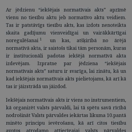
Ar jēdzienu “iekšējais normatīvais akts” apzīmē
vienu no tiesību aktu jeb normatīvo aktu veidiem.
Tas ir patstāvīgs tiesību akts, kas izdots nenoteikta
skaita gadījumu vienveidīgai un vairākkārtīgai
1
noregulēšanai
un kas, atšķirībā no ārējā
normatīvā akta, ir saistošs tikai tām personām, kuras
ir institucionāli padotas iekšējā normatīvā akta
izdevējam. Izpratne par jēdziena “iekšējais
normatīvais akts” saturu ir svarīga, lai zinātu, kā un
kad iekšējais normatīvais akts pielietojams, kā arī kā
tas ir jāizstrādā un jāizdod.
Iekšējais normatīvais akts ir viens no instrumentiem,
kā organizēt valsts pārvaldi, lai tā spētu savā rīcībā
nodrošināt Valsts pārvaldes iekārtas likuma 10.pantā
minēto principu ievērošanu, kā arī citos tiesību
avotos atrodamo attiecīgajai valsts pārvaldes