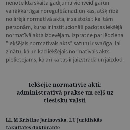
nenoteikta skaita gadījumu vienveidīgai un
vairākkārtīgai noregulēšanai1 un kas, atšķirībā
no ārējā normatīvā akta, ir saistošs tikai tām
personām, kuras ir institucionāli padotas iekšējā
normatīvā akta izdevējam. Izpratne par jēdziena
"iekšējais normatīvais akts" saturu ir svarīga, lai
zinātu, kā un kad iekšējais normatīvais akts
pielietojams, kā arī kā tas ir jāizstrādā un jāizdod.
Iekšējie normatīvie akti:
administratīvā prakse un ceļš uz
tiesisku valsti
LL.M Kristīne Jarinovska, LU Juridiskās
fakultātes doktorante