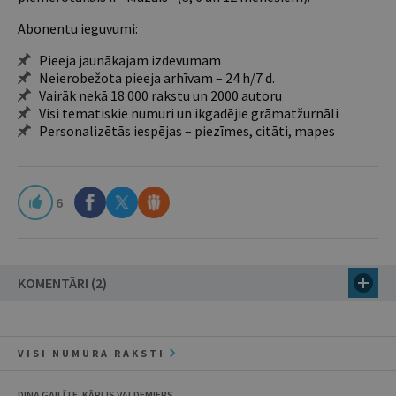
Abonentu ieguvumi:
Pieeja jaunākajam izdevumam
Neierobežota pieeja arhīvam – 24 h/7 d.
Vairāk nekā 18 000 rakstu un 2000 autoru
Visi tematiskie numuri un ikgadējie grāmatžurnāli
Personalizētās iespējas – piezīmes, citāti, mapes
6
KOMENTĀRI (2)
VISI NUMURA RAKSTI
DINA GAILĪTE, KĀRLIS VALDEMIERS