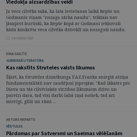
Viedokļa aizsardzības veidi
Ja vecs cilvēks saka, ka lata ieviešanas laikā Repše un
Godmanis viņam "nozaga zārka naudu", teiktais nav
jāsaprot burtiski, ka Repše kopā ar Godmani iekļuvuši
kāda konkrēta veca cilvēka dzīvoklī un nozaguši naudu.
2 KOMENTĀRI
DINA GAILĪTE
JURIDISKĀ LITERATŪRA
Kas rakstīts Struteles valsts likumos
Šķiet, ka Struteles dzimtkunga F.A.E.Franka sniegtā atziņa
fundamentalitāti nav zaudējusi joprojām: "Kad ikkatrs pēc
Dieva un tās cilvēciskās virzības likumiem dzīvo un
pareizi dara, tad visi darbi labā ziņā notiek, tad arī
mierīgi, glīši un rāmi ...
ARTURS NEPARTS
VĒSTULES
Pārdomas par Satversmi un Saeimas vēlēšanām