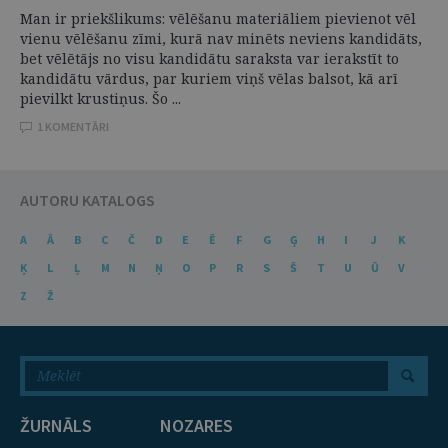
Man ir priekšlikums: vēlēšanu materiāliem pievienot vēl
vienu vēlēšanu zīmi, kurā nav minēts neviens kandidāts,
bet vēlētājs no visu kandidātu saraksta var ierakstīt to
kandidātu vārdus, par kuriem viņš vēlas balsot, kā arī
pievilkt krustiņus. Šo ...
1 KOMENTĀRI
AUTORU KATALOGS
A
Ā
B
C
Č
D
E
Ē
F
G
Ģ
H
I
J
K
Ķ
L
Ļ
M
N
Ņ
O
P
R
S
Š
T
U
Ū
V
Z
Ž
ŽURNĀLS
NOZARES