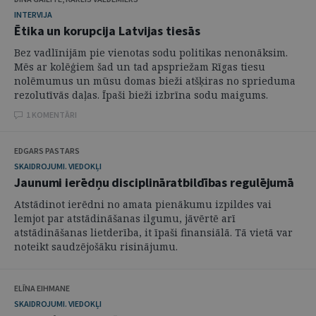
INTERVIJA
Ētika un korupcija Latvijas tiesās
Bez vadlīnijām pie vienotas sodu politikas nenonāksim.
Mēs ar kolēģiem šad un tad apspriežam Rīgas tiesu
nolēmumus un mūsu domas bieži atšķiras no sprieduma
rezolutīvās daļas. Īpaši bieži izbrīna sodu maigums.
1 KOMENTĀRI
EDGARS PASTARS
SKAIDROJUMI. VIEDOKĻI
Jaunumi ierēdņu disciplināratbildības regulējumā
Atstādinot ierēdni no amata pienākumu izpildes vai
lemjot par atstādināšanas ilgumu, jāvērtē arī
atstādināšanas lietderība, it īpaši finansiālā. Tā vietā var
noteikt saudzējošāku risinājumu.
ELĪNA EIHMANE
SKAIDROJUMI. VIEDOKĻI