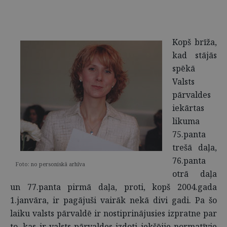
Kopš brīža,
kad stājās
spēkā
Valsts
pārvaldes
iekārtas
likuma
75.panta
trešā daļa,
76.panta
Foto: no personiskā arhīva
otrā daļa
un 77.panta pirmā daļa, proti, kopš 2004.gada
1.janvāra, ir pagājuši vairāk nekā divi gadi. Pa šo
laiku valsts pārvaldē ir nostiprinājusies izpratne par
to, kas ir valsts pārvaldes izdoti iekšējie normatīvie