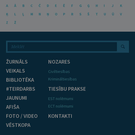
A
Ā
B
C
Č
D
E
Ē
F
G
Ģ
H
I
J
K
Ķ
L
Ļ
M
N
Ņ
O
P
R
S
Š
T
U
Ū
V
Z
Ž
ŽURNĀLS
NOZARES
VEIKALS
Civiltiesības
BIBLIOTĒKA
Krimināltiesības
#TEIRDARBS
TIESĪBU PRAKSE
JAUNUMI
EST nolēmumi
AFIŠA
ECT nolēmumi
FOTO / VIDEO
KONTAKTI
VĒSTKOPA