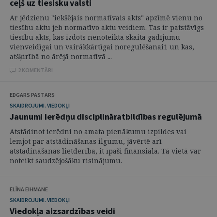
ceļš uz tiesisku valsti
Ar jēdzienu "iekšējais normatīvais akts" apzīmē vienu no
tiesību aktu jeb normatīvo aktu veidiem. Tas ir patstāvīgs
tiesību akts, kas izdots nenoteikta skaita gadījumu
vienveidīgai un vairākkārtīgai noregulēšanai1 un kas,
atšķirībā no ārējā normatīvā ...
2 KOMENTĀRI
EDGARS PASTARS
SKAIDROJUMI. VIEDOKĻI
Jaunumi ierēdņu disciplināratbildības regulējumā
Atstādinot ierēdni no amata pienākumu izpildes vai
lemjot par atstādināšanas ilgumu, jāvērtē arī
atstādināšanas lietderība, it īpaši finansiālā. Tā vietā var
noteikt saudzējošāku risinājumu.
ELĪNA EIHMANE
SKAIDROJUMI. VIEDOKĻI
Viedokļa aizsardzības veidi