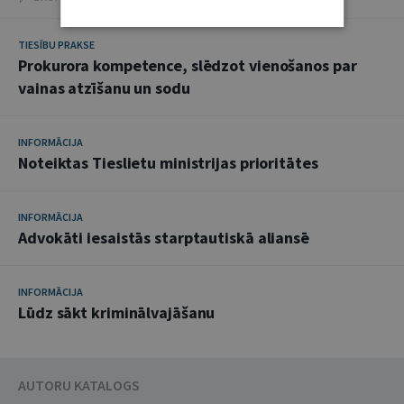
TIESĪBU PRAKSE
Prokurora kompetence, slēdzot vienošanos par
vainas atzīšanu un sodu
INFORMĀCIJA
Noteiktas Tieslietu ministrijas prioritātes
INFORMĀCIJA
Advokāti iesaistās starptautiskā aliansē
INFORMĀCIJA
Lūdz sākt kriminālvajāšanu
AUTORU KATALOGS