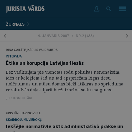
ŽURNĀLS
9. JANVĀRIS 2007 • NR.2 (455)
DINA GAILĪTE, KĀRLIS VALDEMIERS
INTERVIJA
Ētika un korupcija Latvijas tiesās
Bez vadlīnijām pie vienotas sodu politikas nenonāksim.
Mēs ar kolēģiem šad un tad apspriežam Rīgas tiesu
nolēmumus un mūsu domas bieži atšķiras no sprieduma
rezolutīvās daļas. Īpaši bieži izbrīna sodu maigums.
1 KOMENTĀRI
KRISTĪNE JARINOVSKA
SKAIDROJUMI. VIEDOKĻI
Iekšējie normatīvie akti: administratīvā prakse un