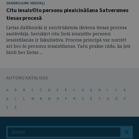
SKAIDROJUMI. VIEDOKĻI
Citu iesaistīto personu pieaicināšana Satversmes
tiesas procesā
Lietas dalībnieki ir neiztrūkstoša ikviena tiesas procesa
sastāvdaļa. Savukārt citu lietā iesaistīto personu
iesaistīšanās ir fakultatīva. Process principā var noritēt
arī bez šo personu iesaistīšanas. Taču prakse rāda, ka ļoti
bieži bez lietas ...
AUTORU KATALOGS
A
Ā
B
C
Č
D
E
Ē
F
G
Ģ
H
I
J
K
Ķ
L
Ļ
M
N
Ņ
O
P
R
S
Š
T
U
Ū
V
Z
Ž