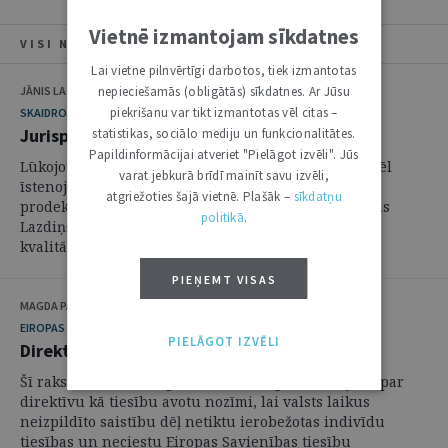
Vietnē izmantojam sīkdatnes
VISI NUMURA RAKSTI
Lai vietne pilnvērtīgi darbotos, tiek izmantotas
nepieciešamās (obligātās) sīkdatnes. Ar Jūsu
JĀNIS LAZDIŅŠ, SANNIJA MATULE
piekrišanu var tikt izmantotas vēl citas –
SKAIDROJUMI. VIEDOKĻI
Jurisprudences studijās ir jāiemāca domāt
statistikas, sociālo mediju un funkcionalitātes.
Papildinformācijai atveriet "Pielāgot izvēli". Jūs
Lūkojoties uz jau paveikto un, iespējams, nākotnē vēl
varat jebkurā brīdī mainīt savu izvēli,
īstenojamo, LU Juridiskās fakultātes līdzšinējais
atgriežoties šajā vietnē. Plašāk –
sīkdatņu
prodekāns un, nav izslēgts, - nākamais dekāns, Jānis
politikā
.
Lazdiņš pauž savu viedokli par juridiskās izglītības
kvalitāti Latvijā.
PIEŅEMT VISAS
MAGDA PAPĒDE
EIROPAS TELPĀ
PIELĀGOT IZVĒLI
Direktīvu piemērošana tiesās
Šī raksta mērķis ir atgādināt tiesību piemērotājiem par
direktīvu kā tiesību avotu nozīmi, lai valsts laikus
neizpildīto saistību dēļ netiktu ierobežotas indivīdu
tiesības un neciestu Eiropas Savienības tiesību