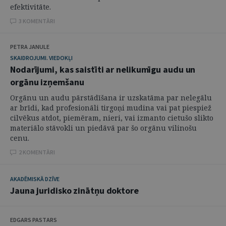
efektivitāte.
3 KOMENTĀRI
PETRA JANULE
SKAIDROJUMI. VIEDOKĻI
Nodarījumi, kas saistīti ar nelikumīgu audu un
orgānu izņemšanu
Orgānu un audu pārstādīšana ir uzskatāma par nelegālu
ar brīdi, kad profesionāli tirgoņi mudina vai pat piespiež
cilvēkus atdot, piemēram, nieri, vai izmanto cietušo slikto
materiālo stāvokli un piedāvā par šo orgānu vilinošu
cenu.
2 KOMENTĀRI
AKADĒMISKĀ DZĪVE
Jauna juridisko zinātņu doktore
EDGARS PASTARS