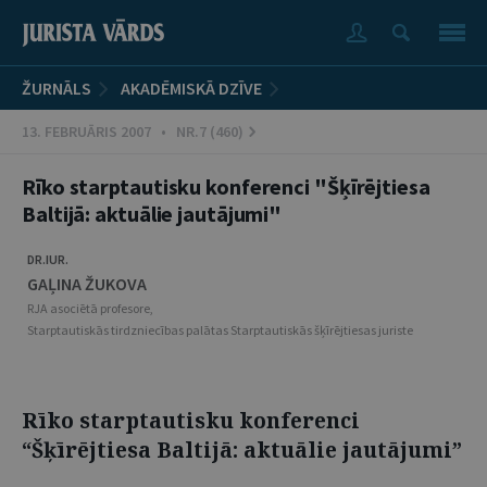
ŽURNĀLS
AKADĒMISKĀ DZĪVE
13. FEBRUĀRIS 2007 • NR.7 (460)
Rīko starptautisku konferenci "Šķīrējtiesa
Baltijā: aktuālie jautājumi"
DR.IUR.
GAĻINA ŽUKOVA
RJA asociētā profesore,
Starptautiskās tirdzniecības palātas Starptautiskās šķīrējtiesas juriste
Rīko starptautisku konferenci
“Šķīrējtiesa Baltijā: aktuālie jautājumi”