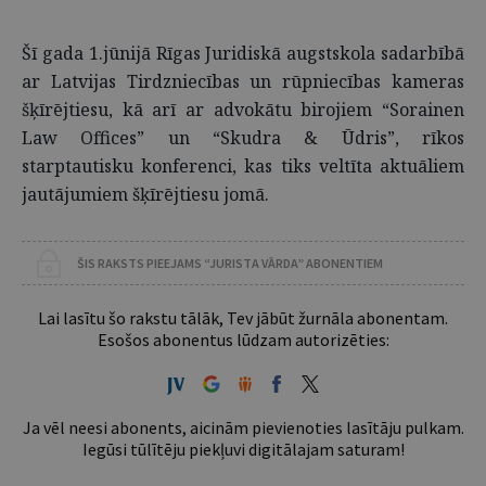
Šī gada 1.jūnijā Rīgas Juridiskā augstskola sadarbībā
ar Latvijas Tirdzniecības un rūpniecības kameras
šķīrējtiesu, kā arī ar advokātu birojiem “Sorainen
Law Offices” un “Skudra & Ūdris”, rīkos
starptautisku konferenci, kas tiks veltīta aktuāliem
jautājumiem šķīrējtiesu jomā.
ŠIS RAKSTS PIEEJAMS “JURISTA VĀRDA” ABONENTIEM
Lai lasītu šo rakstu tālāk, Tev jābūt žurnāla abonentam.
Esošos abonentus lūdzam autorizēties:
Ja vēl neesi abonents, aicinām pievienoties lasītāju pulkam.
Iegūsi tūlītēju piekļuvi digitālajam saturam!