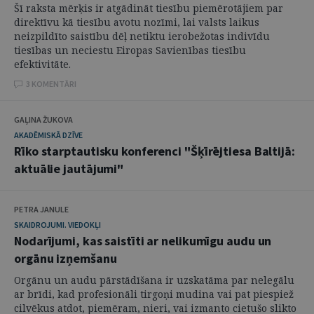
Šī raksta mērķis ir atgādināt tiesību piemērotājiem par
direktīvu kā tiesību avotu nozīmi, lai valsts laikus
neizpildīto saistību dēļ netiktu ierobežotas indivīdu
tiesības un neciestu Eiropas Savienības tiesību
efektivitāte.
3 KOMENTĀRI
GAĻINA ŽUKOVA
AKADĒMISKĀ DZĪVE
Rīko starptautisku konferenci "Šķīrējtiesa Baltijā:
aktuālie jautājumi"
PETRA JANULE
SKAIDROJUMI. VIEDOKĻI
Nodarījumi, kas saistīti ar nelikumīgu audu un
orgānu izņemšanu
Orgānu un audu pārstādīšana ir uzskatāma par nelegālu
ar brīdi, kad profesionāli tirgoņi mudina vai pat piespiež
cilvēkus atdot, piemēram, nieri, vai izmanto cietušo slikto