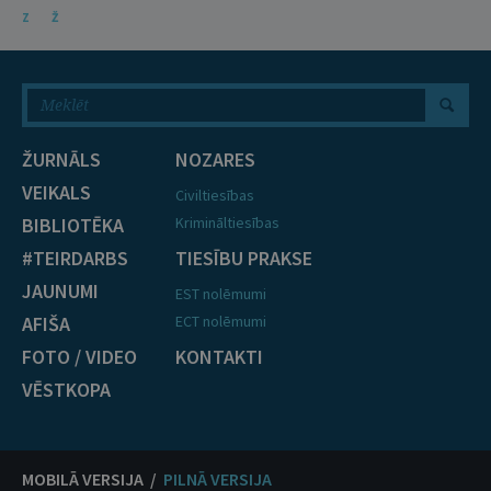
Z
Ž
ŽURNĀLS
NOZARES
VEIKALS
Civiltiesības
BIBLIOTĒKA
Krimināltiesības
#TEIRDARBS
TIESĪBU PRAKSE
JAUNUMI
EST nolēmumi
AFIŠA
ECT nolēmumi
FOTO / VIDEO
KONTAKTI
VĒSTKOPA
MOBILĀ VERSIJA /
PILNĀ VERSIJA