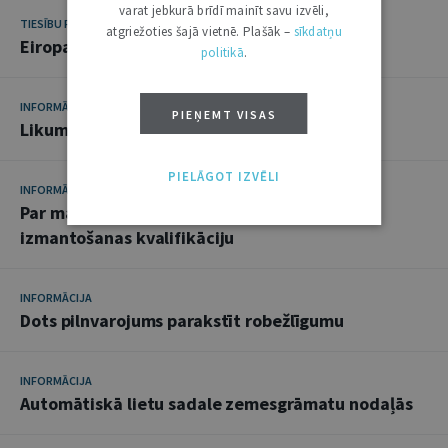
varat jebkurā brīdī mainīt savu izvēli,
TIESĪBU PRAKSE
atgriežoties šajā vietnē. Plašāk –
sīkdatņu
Eiropas Kopienu tiesa: svarīgākie nolēmumi
politikā
.
INFORMĀCIJA
PIEŅEMT VISAS
Likumu teksti jaunākajā redakcijā
PIELĀGOT IZVĒLI
INFORMĀCIJA
Par maksāšanas līdzekļa nolaupīšanas un
izmantošanas kvalifikāciju
INFORMĀCIJA
Dots pilnvarojums parakstīt robežlīgumu
INFORMĀCIJA
Automātiskā lietu sadale zemesgrāmatu nodaļās