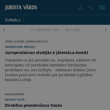
ŽURNĀLS
13. FEBRUĀRIS 2007 • NR.7 (460)
JĀNIS LAZDIŅŠ, SANNIJA MATULE
SKAIDROJUMI. VIEDOKĻI
Jurisprudences studijās ir jāiemāca domāt
Lūkojoties uz jau paveikto un, iespējams, nākotnē vēl
īstenojamo, LU Juridiskās fakultātes līdzšinējais
prodekāns un, nav izslēgts, - nākamais dekāns, Jānis
Lazdiņš pauž savu viedokli par juridiskās izglītības
kvalitāti Latvijā.
MAGDA PAPĒDE
EIROPAS TELPĀ
Direktīvu piemērošana tiesās