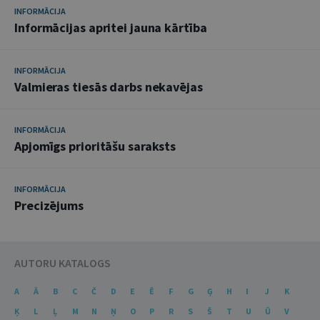
INFORMĀCIJA
Informācijas apritei jauna kārtība
INFORMĀCIJA
Valmieras tiesās darbs nekavējas
INFORMĀCIJA
Apjomīgs prioritāšu saraksts
INFORMĀCIJA
Precizējums
AUTORU KATALOGS
A
Ā
B
C
Č
D
E
Ē
F
G
Ģ
H
I
J
K
Ķ
L
Ļ
M
N
Ņ
O
P
R
S
Š
T
U
Ū
V