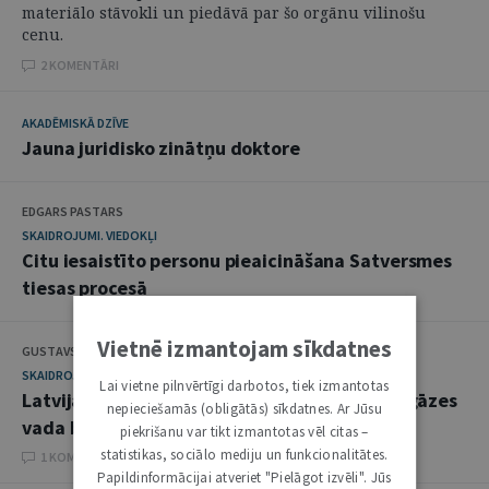
materiālo stāvokli un piedāvā par šo orgānu vilinošu
cenu.
2 KOMENTĀRI
AKADĒMISKĀ DZĪVE
Jauna juridisko zinātņu doktore
EDGARS PASTARS
SKAIDROJUMI. VIEDOKĻI
Citu iesaistīto personu pieaicināšana Satversmes
tiesas procesā
Vietnē izmantojam sīkdatnes
GUSTAVS GAILIS
SKAIDROJUMI. VIEDOKĻI
Lai vietne pilnvērtīgi darbotos, tiek izmantotas
Latvijas interešu aizsardzība Ziemeļeiropas gāzes
nepieciešamās (obligātās) sīkdatnes. Ar Jūsu
vada būvniecībā
piekrišanu var tikt izmantotas vēl citas –
statistikas, sociālo mediju un funkcionalitātes.
1 KOMENTĀRI
Papildinformācijai atveriet "Pielāgot izvēli". Jūs