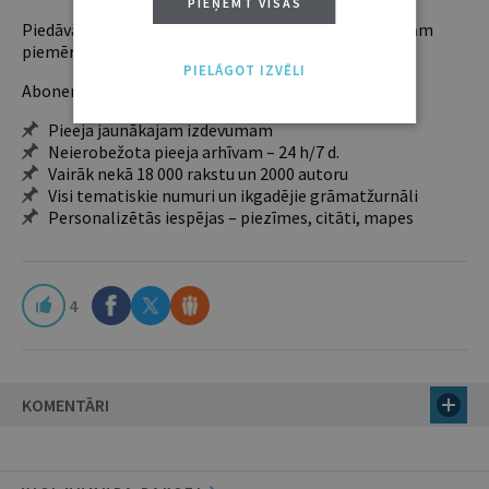
PIEŅEMT VISAS
Piedāvājam trīs abonementu veidus. Vienam lietotājam
piemērotākais ir "Mazais" (3, 6 un 12 mēnešiem).
PIELĀGOT IZVĒLI
Abonentu ieguvumi:
Pieeja jaunākajam izdevumam
Neierobežota pieeja arhīvam – 24 h/7 d.
Vairāk nekā 18 000 rakstu un 2000 autoru
Visi tematiskie numuri un ikgadējie grāmatžurnāli
Personalizētās iespējas – piezīmes, citāti, mapes
4
KOMENTĀRI