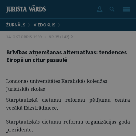
ŽURNĀLS
VIEDOKLIS
14. OKTOBRIS 1999 • NR.35 (142)
Brīvības atņemšanas alternatīvas: tendences
Eiropā un citur pasaulē
Londonas universitātes Karaliskās koledžas
Juridiskās skolas
Starptautiskā cietumu reformu pētījumu centra
vecākā līdzstrādniece,
Starptautiskās cietumu reformu organizācijas goda
prezidente,