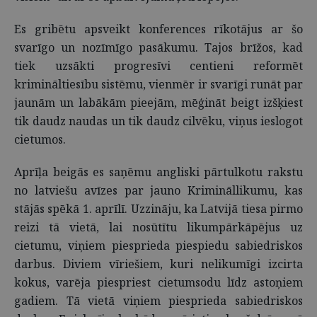
Es gribētu apsveikt konferences rīkotājus ar šo
svarīgo un nozīmīgo pasākumu. Tajos brīžos, kad
tiek uzsākti progresīvi centieni reformēt
krimināltiesību sistēmu, vienmēr ir svarīgi runāt par
jaunām un labākām pieejām, mēģināt beigt izšķiest
tik daudz naudas un tik daudz cilvēku, viņus ieslogot
cietumos.
Aprīļa beigās es saņēmu angliski pārtulkotu rakstu
no latviešu avīzes par jauno Krimināllikumu, kas
stājās spēkā 1. aprīlī. Uzzināju, ka Latvijā tiesa pirmo
reizi tā vietā, lai nosūtītu likumpārkāpējus uz
cietumu, viņiem piesprieda piespiedu sabiedriskos
darbus. Diviem vīriešiem, kuri nelikumīgi izcirta
kokus, varēja piespriest cietumsodu līdz astoņiem
gadiem. Tā vietā viņiem piesprieda sabiedriskos