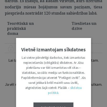
darbus. Es izlasīju, ka kādam vīrietim, kurš dzērumā
nodarījis miesas bojājumus savam paziņam, tiesa
piesprieda nostrādāt 120 stundas sabiedrības labā.
Teorētiskā un
Tieslietas un
praktiskā
dzīve
doma
Vietnē izmantojam sīkdatnes
ŠIS RAKSTS PIEEJAMS “JURISTA VĀRDA” ABONENTIEM
Lai vietne pilnvērtīgi darbotos, tiek izmantotas
Lai lasītu šo rakstu tālāk, Tev jābūt žurnāla abonentam.
nepieciešamās (obligātās) sīkdatnes. Ar Jūsu
Esošos abonentus lūdzam autorizēties:
piekrišanu var tikt izmantotas vēl citas –
statistikas, sociālo mediju un funkcionalitātes.
Papildinformācijai atveriet "Pielāgot izvēli". Jūs
varat jebkurā brīdī mainīt savu izvēli,
Ja vēl neesi abonents, aicinām pievienoties lasītāju pulkam.
atgriežoties šajā vietnē. Plašāk –
sīkdatņu
Iegūsi tūlītēju piekļuvi digitālajam saturam!
politikā
.
ABONĒT