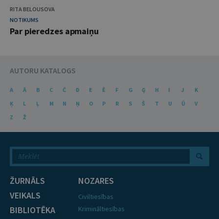
RITA BELOUSOVA
NOTIKUMS
Par pieredzes apmaiņu
AUTORU KATALOGS
A
Ā
B
C
Č
D
E
Ē
F
G
Ģ
H
I
J
K
Ķ
L
Ļ
M
N
Ņ
O
P
R
S
Š
T
U
Ū
V
Z
Ž
ŽURNĀLS
NOZARES
VEIKALS
Civiltiesības
BIBLIOTĒKA
Krimināltiesības