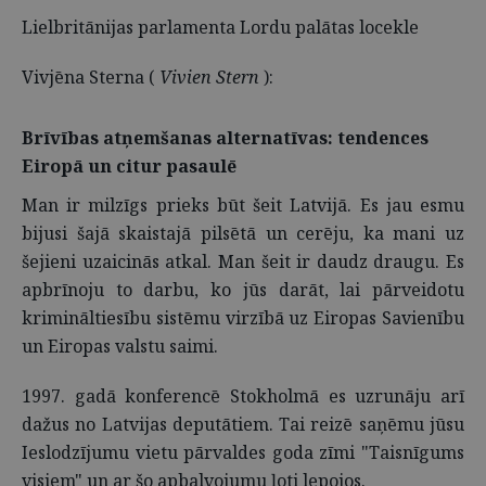
Lielbritānijas parlamenta Lordu palātas locekle
Vivjēna Sterna (
Vivien Stern
):
Brīvības atņemšanas alternatīvas: tendences
Eiropā un citur pasaulē
Man ir milzīgs prieks būt šeit Latvijā. Es jau esmu
bijusi šajā skaistajā pilsētā un cerēju, ka mani uz
šejieni uzaicinās atkal. Man šeit ir daudz draugu. Es
apbrīnoju to darbu, ko jūs darāt, lai pārveidotu
krimināltiesību sistēmu virzībā uz Eiropas Savienību
un Eiropas valstu saimi.
1997. gadā konferencē Stokholmā es uzrunāju arī
dažus no Latvijas deputātiem. Tai reizē saņēmu jūsu
Ieslodzījumu vietu pārvaldes goda zīmi "Taisnīgums
visiem" un ar šo apbalvojumu ļoti lepojos.