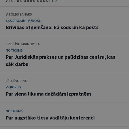
VISI NUMURA RAKSTI
VITOLDS ZAHARS
SKAIDROJUMI. VIEDOKĻI
Brīvības atņemšana: kā sods un kā posts
KRISTĪNE JARINOVSKA
NOTIKUMS
Par Juridiskās prakses un palīdzības centru, kas
sāk darbu
LĪGA ŠVORINA
VIEDOKLIS
Par viena likuma dažādām izpratnēm
NOTIKUMS
Par augstāko tiesu vadītāju konferenci