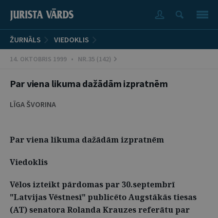
ŽURNĀLS
VIEDOKLIS
14. OKTOBRIS 1999 • NR.35 (142)
Par viena likuma dažādām izpratnēm
LĪGA ŠVORINA
Par viena likuma dažādām izpratnēm
Viedoklis
Vēlos izteikt pārdomas par 30.septembrī
"Latvijas Vēstnesī" publicēto Augstākās tiesas
(AT) senatora Rolanda Krauzes referātu par