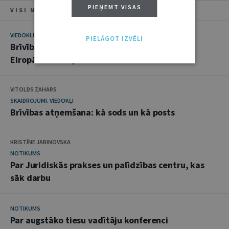
PIEŅEMT VISAS
VISI NUMURA RAKSTI
VIEDOKLIS
PIELĀGOT IZVĒLI
Brīvības atņemšanas alternatīvas: tendences
Eiropā un citur pasaulē
VITOLDS ZAHARS
SKAIDROJUMI. VIEDOKĻI
Brīvības atņemšana: kā sods un kā posts
KRISTĪNE JARINOVSKA
NOTIKUMS
Par Juridiskās prakses un palīdzības centru, kas
sāk darbu
NOTIKUMS
Par augstāko tiesu vadītāju konferenci