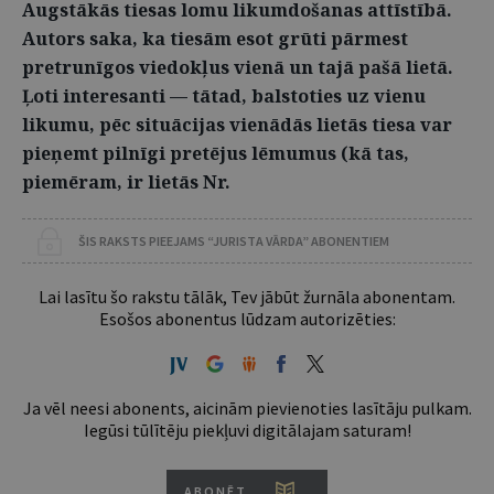
Augstākās tiesas lomu likumdošanas attīstībā.
Autors saka, ka tiesām esot grūti pārmest
pretrunīgos viedokļus vienā un tajā pašā lietā.
Ļoti interesanti — tātad, balstoties uz vienu
likumu, pēc situācijas vienādās lietās tiesa var
pieņemt pilnīgi pretējus lēmumus (kā tas,
piemēram, ir lietās Nr.
ŠIS RAKSTS PIEEJAMS “JURISTA VĀRDA” ABONENTIEM
Lai lasītu šo rakstu tālāk, Tev jābūt žurnāla abonentam.
Esošos abonentus lūdzam autorizēties:
Ja vēl neesi abonents, aicinām pievienoties lasītāju pulkam.
Iegūsi tūlītēju piekļuvi digitālajam saturam!
ABONĒT