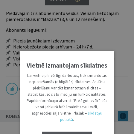
Piedāvājam trīs abonementu veidus. Vienam lietotājam
piemērotākais ir "Mazais" (3, 6 un 12 mēnešiem).
Abonentu ieguvumi:
Pieeja jaunākajam izdevumam
Neierobežota pieeja arhīvam – 24 h/7 d.
Vairāk nekā 18 000 rakstu un 2000 autoru
Visi tematiskie numuri un ikgadējie grāmatžurnāli
Vietnē izmantojam sīkdatnes
Personalizētās iespējas – piezīmes, citāti, mapes
Lai vietne pilnvērtīgi darbotos, tiek izmantotas
nepieciešamās (obligātās) sīkdatnes. Ar Jūsu
piekrišanu var tikt izmantotas vēl citas –
0
statistikas, sociālo mediju un funkcionalitātes.
Papildinformācijai atveriet "Pielāgot izvēli". Jūs
varat jebkurā brīdī mainīt savu izvēli,
atgriežoties šajā vietnē. Plašāk –
sīkdatņu
KOMENTĀRI
politikā
.