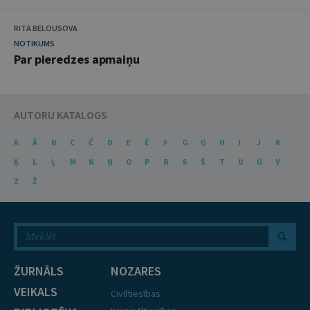
RITA BELOUSOVA
NOTIKUMS
Par pieredzes apmaiņu
AUTORU KATALOGS
A
Ā
B
C
Č
D
E
Ē
F
G
Ģ
H
I
J
K
Ķ
L
Ļ
M
N
Ņ
O
P
R
S
Š
T
U
Ū
V
Z
Ž
ŽURNĀLS
NOZARES
VEIKALS
Civiltiesības