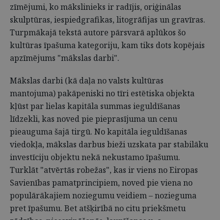
zīmējumi, ko mākslinieks ir radījis, oriģinālas
skulptūras, iespiedgrafikas, litogrāfijas un gravīras.
Turpmākajā tekstā autore pārsvarā aplūkos šo
kultūras īpašuma kategoriju, kam tiks dots kopējais
apzīmējums "mākslas darbi".
Mākslas darbi (kā daļa no valsts kultūras
mantojuma) pakāpeniski no tīri estētiska objekta
kļūst par lielas kapitāla summas ieguldīšanas
līdzekli, kas noved pie pieprasījuma un cenu
pieauguma šajā tirgū. No kapitāla ieguldīšanas
viedokļa, mākslas darbus bieži uzskata par stabilāku
investīciju objektu nekā nekustamo īpašumu.
Turklāt "atvērtās robežas", kas ir viens no Eiropas
Savienības pamatprincipiem, noved pie viena no
populārākajiem noziegumu veidiem – nozieguma
pret īpašumu. Bet atšķirībā no citu priekšmetu