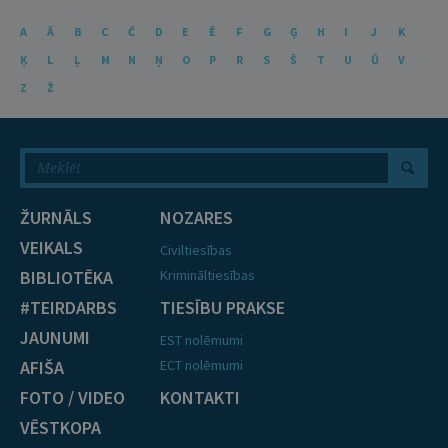
A
Ā
B
C
Č
D
E
Ē
F
G
Ģ
H
I
J
K
Ķ
L
Ļ
M
N
Ņ
O
P
R
S
Š
T
U
Ū
V
Z
Ž
ŽURNĀLS
NOZARES
VEIKALS
Civiltiesības
BIBLIOTĒKA
Krimināltiesības
#TEIRDARBS
TIESĪBU PRAKSE
JAUNUMI
EST nolēmumi
AFIŠA
ECT nolēmumi
FOTO / VIDEO
KONTAKTI
VĒSTKOPA