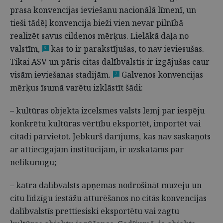
prasa konvencijas ieviešanu nacionālā līmenī, un
tieši tādēļ konvencija bieži vien nevar pilnībā
realizēt savus cildenos mērķus. Lielākā daļa no
valstīm,
kas to ir parakstījušas, to nav ieviesušas.
6
Tikai ASV un pāris citas dalībvalstis ir izgājušas caur
visām ieviešanas stadijām.
Galvenos konvencijas
7
mērķus īsumā varētu izklāstīt šādi:
– kultūras objekta izcelsmes valsts lemj par iespēju
konkrētu kultūras vērtību eksportēt, importēt vai
citādi pārvietot. Jebkurš darījums, kas nav saskaņots
ar attiecīgajām institūcijām, ir uzskatāms par
nelikumīgu;
– katra dalībvalsts apņemas nodrošināt muzeju un
citu līdzīgu iestāžu atturēšanos no citās konvencijas
dalībvalstīs prettiesiski eksportētu vai zagtu