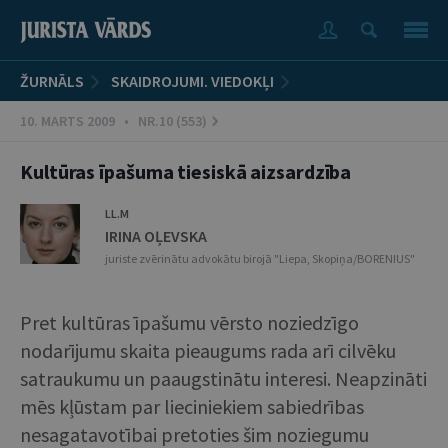
ŽURNĀLS
SKAIDROJUMI. VIEDOKĻI
10. MARTS 2009 • NR.10 (553)
Kultūras īpašuma tiesiskā aizsardzība
LL.M
IRINA OĻEVSKA
juriste zvērinātu advokātu birojā "Liepa, Skopiņa/BORENIUS"
Pret kultūras īpašumu vērsto noziedzīgo
nodarījumu skaita pieaugums rada arī cilvēku
satraukumu un paaugstinātu interesi. Neapzināti
mēs kļūstam par lieciniekiem sabiedrības
nesagatavotībai pretoties šim noziegumu