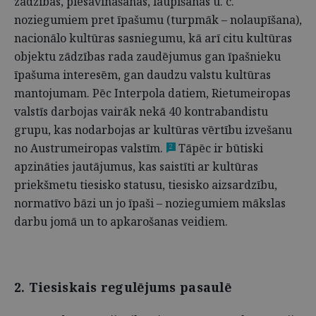
zādzības, piesavināšanās, laupīšanas u. c.
noziegumiem pret īpašumu (turpmāk – nolaupīšana),
nacionālo kultūras sasniegumu, kā arī citu kultūras
objektu zādzības rada zaudējumus gan īpašnieku
īpašuma interesēm, gan daudzu valstu kultūras
mantojumam. Pēc Interpola datiem, Rietumeiropas
valstīs darbojas vairāk nekā 40 kontrabandistu
grupu, kas nodarbojas ar kultūras vērtību izvešanu
no Austrumeiropas valstīm.
Tāpēc ir būtiski
2
apzināties jautājumus, kas saistīti ar kultūras
priekšmetu tiesisko statusu, tiesisko aizsardzību,
normatīvo bāzi un jo īpaši – noziegumiem mākslas
darbu jomā un to apkarošanas veidiem.
2. Tiesiskais regulējums pasaulē