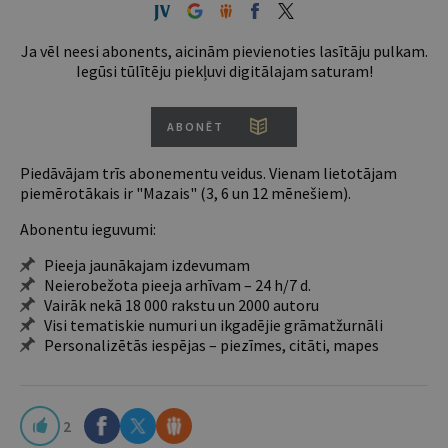
Ja vēl neesi abonents, aicinām pievienoties lasītāju pulkam.
Iegūsi tūlītēju piekļuvi digitālajam saturam!
ABONĒT
Piedāvājam trīs abonementu veidus. Vienam lietotājam
piemērotākais ir "Mazais" (3, 6 un 12 mēnešiem).
Abonentu ieguvumi:
Pieeja jaunākajam izdevumam
Neierobežota pieeja arhīvam – 24 h/7 d.
Vairāk nekā 18 000 rakstu un 2000 autoru
Visi tematiskie numuri un ikgadējie grāmatžurnāli
Personalizētās iespējas – piezīmes, citāti, mapes
2