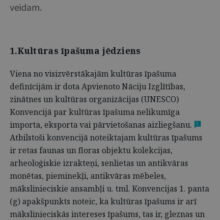
veidam.
1.Kultūras īpašuma jēdziens
Viena no visizvērstākajām kultūras īpašuma
definīcijām ir dota Apvienoto Nāciju Izglītības,
zinātnes un kultūras organizācijas (UNESCO)
Konvencijā par kultūras īpašuma nelikumīga
importa, eksporta vai pārvietošanas aizliegšanu.
1
Atbilstoši konvencijā noteiktajam kultūras īpašums
ir retas faunas un floras objektu kolekcijas,
arheoloģiskie izrakteņi, senlietas un antikvāras
monētas, pieminekļi, antikvāras mēbeles,
mākslinieciskie ansambļi u. tml. Konvencijas 1. panta
(g) apakšpunkts noteic, ka kultūras īpašums ir arī
mākslinieciskās intereses īpašums, tas ir, gleznas un