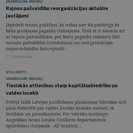
SKAIDROJUMI. VIEDOKĻI
Rajonu pašvaldību reorganizācijas aktuālie
jautājumi
Jāpiekrīt tautas gudrībai, ka nekas nav tik pastāvīgs kā
kāda jautājuma pagaidu risinājums. Tieši tā ir sanācis arī
ar rajona pašvaldībām, par kuru pagaidu raksturu līdz
novadu pašvaldību izveidošanai un reorganizācijas
nepieciešamību konceptuāli ...
1 KOMENTĀRI
VITA LIBERTE
SKAIDROJUMI. VIEDOKĻI
Tiesiskās attiecības starp kapitālsabiedrību un
valdes locekli
Pēdējā laikā Latvijas juridiskajos plašsaziņas līdzekļos tiek
plaši diskutēts par valdes locekļa tiesisko statusu, tā
tiesībām un pienākumiem. Pēc vairāku nozīmīgu
Augstākas tiesas Senāta Civillietu departamenta
spriedumu (turpmāk – AT Senāts)1 ...