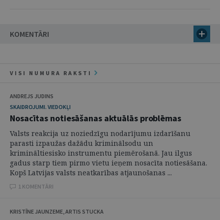
KOMENTĀRI
VISI NUMURA RAKSTI
ANDREJS JUDINS
SKAIDROJUMI. VIEDOKĻI
Nosacītas notiesāšanas aktuālās problēmas
Valsts reakcija uz noziedzīgu nodarījumu izdarīšanu
parasti izpaužas dažādu kriminālsodu un
krimināltiesisko instrumentu piemērošanā. Jau ilgus
gadus starp tiem pirmo vietu ieņem nosacīta notiesāšana.
Kopš Latvijas valsts neatkarības atjaunošanas ...
1 KOMENTĀRI
KRISTĪNE JAUNZEME, ARTIS STUCKA