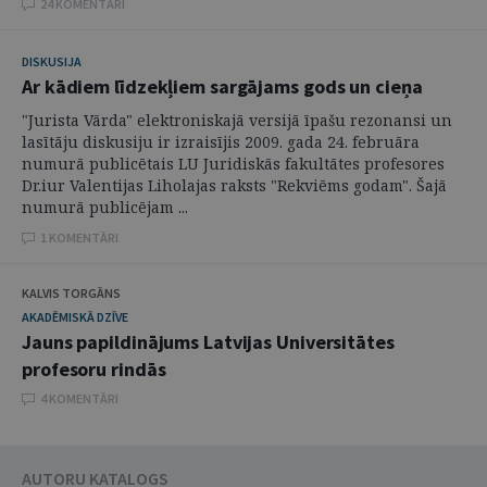
24 KOMENTĀRI
DISKUSIJA
Ar kādiem līdzekļiem sargājams gods un cieņa
"Jurista Vārda" elektroniskajā versijā īpašu rezonansi un
lasītāju diskusiju ir izraisījis 2009. gada 24. februāra
numurā publicētais LU Juridiskās fakultātes profesores
Dr.iur Valentijas Liholajas raksts "Rekviēms godam". Šajā
numurā publicējam ...
1 KOMENTĀRI
KALVIS TORGĀNS
AKADĒMISKĀ DZĪVE
Jauns papildinājums Latvijas Universitātes
profesoru rindās
4 KOMENTĀRI
AUTORU KATALOGS