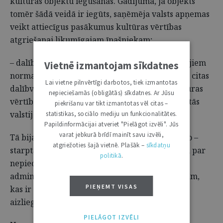
kultūras objektu iegūšanas. Gadījumā, ja objekts
tomēr šādā veidā ir iegūts, saņēmēja valsts apņemas
veikt attiecīgus pasākumus kultūras vērtības
atgriešanai likumīgajam īpašniekam;
– dalībvalstis apņemas saskaņā ar saviem iekšējiem
Vietnē izmantojam sīkdatnes
normatīvajiem aktiem atzīt par neatņemamām citas
Lai vietne pilnvērtīgi darbotos, tiek izmantotas
dalībvalsts tiesībām pasludināt konkrētas kultūras
nepieciešamās (obligātās) sīkdatnes. Ar Jūsu
vērtības par neatsavināmām un tādējādi atdot tās
piekrišanu var tikt izmantotas vēl citas –
valstij (īpašniekam) kā prettiesiski izvestas.
statistikas, sociālo mediju un funkcionalitātes.
Papildinformācijai atveriet "Pielāgot izvēli". Jūs
varat jebkurā brīdī mainīt savu izvēli,
Tā bija pirmā konvencija, kas atrada sabiedroto –
atgriežoties šajā vietnē. Plašāk –
sīkdatņu
starptautisko policiju jeb Interpolu – jautājumā par
politikā
.
nepieciešamību konvencijas dalībvalstīs ieviest
administratīvu vai kriminālu atbildību personām,
PIEŅEMT VISAS
kas ir atbildīgas par konvencijā paredzēto
aizliegumu pārkāpšanu.
PIELĀGOT IZVĒLI