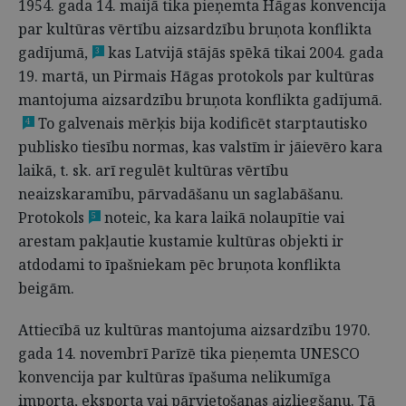
1954. gada 14. maijā tika pieņemta Hāgas konvencija
par kultūras vērtību aizsardzību bruņota konflikta
gadījumā,
kas Latvijā stājās spēkā tikai 2004. gada
3
19. martā, un Pirmais Hāgas protokols par kultūras
mantojuma aizsardzību bruņota konflikta gadījumā.
To galvenais mērķis bija kodificēt starptautisko
4
publisko tiesību normas, kas valstīm ir jāievēro kara
laikā, t. sk. arī regulēt kultūras vērtību
neaizskaramību, pārvadāšanu un saglabāšanu.
Protokols
noteic, ka kara laikā nolaupītie vai
5
arestam pakļautie kustamie kultūras objekti ir
atdodami to īpašniekam pēc bruņota konflikta
beigām.
Attiecībā uz kultūras mantojuma aizsardzību 1970.
gada 14. novembrī Parīzē tika pieņemta UNESCO
konvencija par kultūras īpašuma nelikumīga
importa, eksporta vai pārvietošanas aizliegšanu. Tā