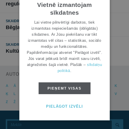
regulējuma objektu
Vietnē izmantojam
sīkdatnes
SKAIDROJUMI. VIEDOKĻI
17. NOVEMBRIS 2009
Lai vietne pilnvērtīgi darbotos, tiek
Bēgļa statusa piešķiršanas problemātika
izmantotas nepieciešamās (obligātās)
sīkdatnes. Ar Jūsu piekrišanu var tikt
izmantotas vēl citas – statistikas, sociālo
SKAIDROJUMI. VIEDOKĻI
10. MARTS 2009
mediju un funkcionalitātes.
Kultūras īpašuma tiesiskā aizsardzība
Papildinformācijai atveriet "Pielāgot izvēli".
Jūs varat jebkurā brīdī mainīt savu izvēli,
atgriežoties šajā vietnē. Plašāk –
sīkdatņu
politikā
.
AUTORU KATALOGS
A
Ā
B
C
Č
D
E
Ē
F
G
Ģ
H
I
J
K
PIEŅEMT VISAS
Ķ
L
Ļ
M
N
Ņ
O
P
R
S
Š
T
U
Ū
V
Z
Ž
PIELĀGOT IZVĒLI