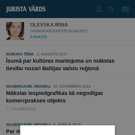
OĻEVSKA IRINA
JAUNĀKAIS RAKSTS 01.08.2017
5 RAKSTI
NUMURA TĒMA
1. AUGUSTS 2017
Īsumā par kultūras mantojuma un mākslas
tiesību nozari Baltijas valstu reģionā
SKAIDROJUMI. VIEDOKĻI
30. NOVEMBRIS 2010
Mākslas iespiedgrafikas kā negodīgas
komercprakses objekts
3 KOMENTĀRI
SKAIDROJUMI. VIEDOKĻI
6. APRĪLIS 2010
Par mākslas iespiedgrafiku kā tiesiskā