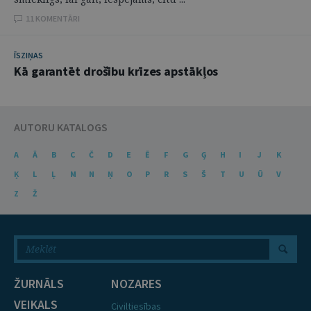
11 KOMENTĀRI
ĪSZIŅAS
Kā garantēt drošību krīzes apstākļos
AUTORU KATALOGS
A
Ā
B
C
Č
D
E
Ē
F
G
Ģ
H
I
J
K
Ķ
L
Ļ
M
N
Ņ
O
P
R
S
Š
T
U
Ū
V
Z
Ž
ŽURNĀLS
NOZARES
VEIKALS
Civiltiesības