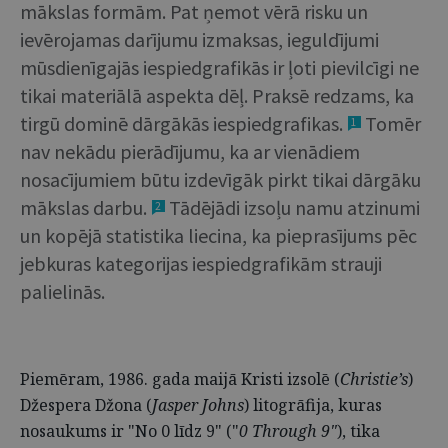
mākslas formām. Pat ņemot vērā risku un
ievērojamas darījumu izmaksas, ieguldījumi
mūsdienīgajās iespiedgrafikās ir ļoti pievilcīgi ne
tikai materiālā aspekta dēļ. Praksē redzams, ka
tirgū dominē dārgākās iespiedgrafikas.
Tomēr
1
nav nekādu pierādījumu, ka ar vienādiem
nosacījumiem būtu izdevīgāk pirkt tikai dārgāku
mākslas darbu.
Tādējādi izsoļu namu atzinumi
2
un kopējā statistika liecina, ka pieprasījums pēc
jebkuras kategorijas iespiedgrafikām strauji
palielinās.
Piemēram, 1986. gada maijā Kristi izsolē (
Christie’s
)
Džespera Džona (
Jasper Johns
) litogrāfija, kuras
nosaukums ir "No 0 līdz 9" ("
0 Through 9"
), tika