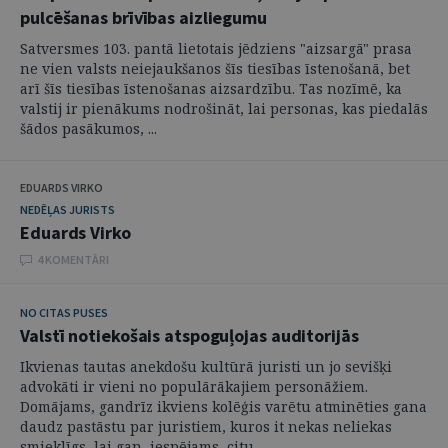
pulcēšanas brīvības aizliegumu
Satversmes 103. pantā lietotais jēdziens "aizsargā" prasa
ne vien valsts neiejaukšanos šīs tiesības īstenošanā, bet
arī šīs tiesības īstenošanas aizsardzību. Tas nozīmē, ka
valstij ir pienākums nodrošināt, lai personas, kas piedalās
šādos pasākumos, ...
EDUARDS VIRKO
NEDĒĻAS JURISTS
Eduards Virko
4 KOMENTĀRI
NO CITAS PUSES
Valstī notiekošais atspoguļojas auditorijās
Ikvienas tautas anekdošu kultūrā juristi un jo sevišķi
advokāti ir vieni no populārākajiem personāžiem.
Domājams, gandrīz ikviens kolēģis varētu atminēties gana
daudz pastāstu par juristiem, kuros it nekas neliekas
smieklīgs, lai gan, iespējams, citu ...