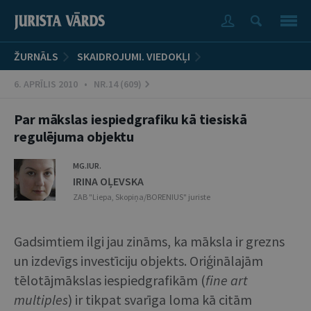
ŽURNĀLS
SKAIDROJUMI. VIEDOKĻI
6. APRĪLIS 2010 • NR.14 (609)
Par mākslas iespiedgrafiku kā tiesiskā
regulējuma objektu
MG.IUR.
IRINA OĻEVSKA
ZAB "Liepa, Skopiņa/BORENIUS" juriste
Gadsimtiem ilgi jau zināms, ka māksla ir grezns
un izdevīgs investīciju objekts. Oriģinālajām
tēlotājmākslas iespiedgrafikām (
fine art
multiples
) ir tikpat svarīga loma kā citām