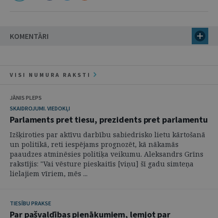
KOMENTĀRI
VISI NUMURA RAKSTI
JĀNIS PLEPS
SKAIDROJUMI. VIEDOKĻI
Parlaments pret tiesu, prezidents pret parlamentu
Izšķiroties par aktīvu darbību sabiedrisko lietu kārtošanā
un politikā, reti iespējams prognozēt, kā nākamās
paaudzes atminēsies politiķa veikumu. Aleksandrs Grīns
rakstījis: "Vai vēsture pieskaitīs [viņu] šī gadu simteņa
lielajiem vīriem, mēs ...
TIESĪBU PRAKSE
Par pašvaldības pienākumiem, lemjot par