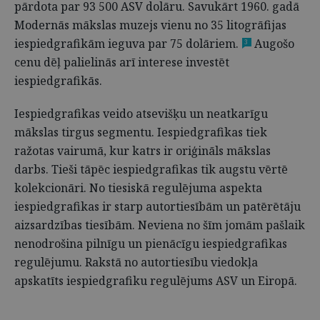
pārdota par 93 500 ASV dolāru. Savukārt 1960. gadā
Modernās mākslas muzejs vienu no 35 litogrāfijas
iespiedgrafikām ieguva par 75 dolāriem.
Augošo
3
cenu dēļ palielinās arī interese investēt
iespiedgrafikās.
Iespiedgrafikas veido atsevišķu un neatkarīgu
mākslas tirgus segmentu. Iespiedgrafikas tiek
ražotas vairumā, kur katrs ir oriģināls mākslas
darbs. Tieši tāpēc iespiedgrafikas tik augstu vērtē
kolekcionāri. No tiesiskā regulējuma aspekta
iespiedgrafikas ir starp autortiesībām un patērētāju
aizsardzības tiesībām. Neviena no šīm jomām pašlaik
nenodrošina pilnīgu un pienācīgu iespiedgrafikas
regulējumu. Rakstā no autortiesību viedokļa
apskatīts iespiedgrafiku regulējums ASV un Eiropā.