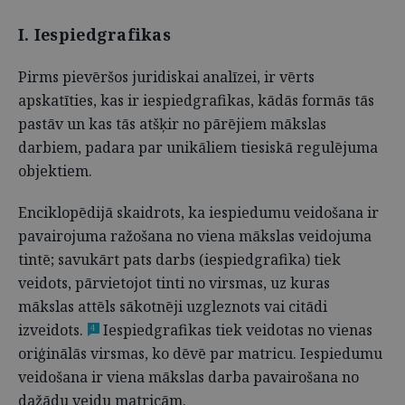
I. Iespiedgrafikas
Pirms pievēršos juridiskai analīzei, ir vērts
apskatīties, kas ir iespiedgrafikas, kādās formās tās
pastāv un kas tās atšķir no pārējiem mākslas
darbiem, padara par unikāliem tiesiskā regulējuma
objektiem.
Enciklopēdijā skaidrots, ka iespiedumu veidošana ir
pavairojuma ražošana no viena mākslas veidojuma
tintē; savukārt pats darbs (iespiedgrafika) tiek
veidots, pārvietojot tinti no virsmas, uz kuras
mākslas attēls sākotnēji uzgleznots vai citādi
izveidots.
Iespiedgrafikas tiek veidotas no vienas
4
oriģinālās virsmas, ko dēvē par matricu. Iespiedumu
veidošana ir viena mākslas darba pavairošana no
dažādu veidu matricām.