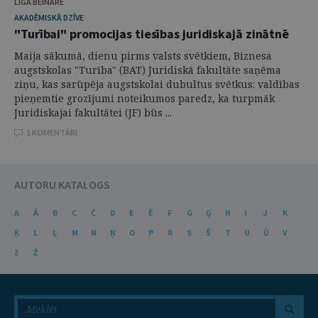
LĪGA BEINĀRE
AKADĒMISKĀ DZĪVE
"Turībai" promocijas tiesības juridiskajā zinātnē
Maija sākumā, dienu pirms valsts svētkiem, Biznesa
augstskolas "Turība" (BAT) Juridiskā fakultāte saņēma
ziņu, kas sarūpēja augstskolai dubultus svētkus: valdības
pieņemtie grozījumi noteikumos paredz, ka turpmāk
Juridiskajai fakultātei (JF) būs ...
1 KOMENTĀRI
AUTORU KATALOGS
A
Ā
B
C
Č
D
E
Ē
F
G
Ģ
H
I
J
K
Ķ
L
Ļ
M
N
Ņ
O
P
R
S
Š
T
U
Ū
V
Z
Ž