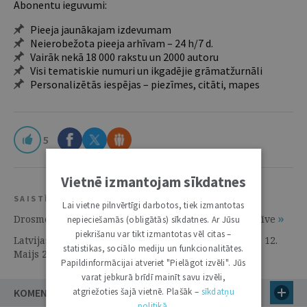
Abonentu ieguvumi:
Pieeja jaunākajam izdevumam
Neierobežota pieeja arhīvam – 24 h/7 d.
Vairāk nekā 18 000 rakstu un 2000 autoru
Visi tematiskie numuri un ikgadējie grāmatžurnāli
Personalizētās iespējas – piezīmes, citāti, mapes
5
Vietnē izmantojam sīkdatnes
SAISTĪTIE RESURSI
Lai vietne pilnvērtīgi darbotos, tiek izmantotas
Drosme piedalīties | 8. Jūnijs 2010 | Akadēmiskā dzīve
nepieciešamās (obligātās) sīkdatnes. Ar Jūsu
piekrišanu var tikt izmantotas vēl citas –
Latvijas Universitātes studenti tiesu izspēlēs Vīnē | 12.
statistikas, sociālo mediju un funkcionalitātes.
Maijs 2009 | Akadēmiskā dzīve
Papildinformācijai atveriet "Pielāgot izvēli". Jūs
varat jebkurā brīdī mainīt savu izvēli,
KOMENTĀRI (4)
atgriežoties šajā vietnē. Plašāk –
sīkdatņu
politikā
.