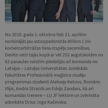
No 2010. gada 1. oktobra līdz 21. aprīlim
norisinājās jau astoņpadsmitās
Willem C.Vis
komercarbitrāžas tiesu izspēļu sacensības.
Devīto reizi tajās kopā ar vēl 252 augstskolām no
62 pasaules valstīm piedalījās arī komanda no
Latvijas – Latvijas Universitātes Juridiskās
fakultātes Profesionālā maģistra studiju
programmas studenti Aleksejs Ketovs, Romāns
Vīķis, Andris Strazds un Edvijs Zandars, kā arī
komandas trenere – LU JF lektore un zvērināta
advokāte Dr.iur. Inga Kačevska.