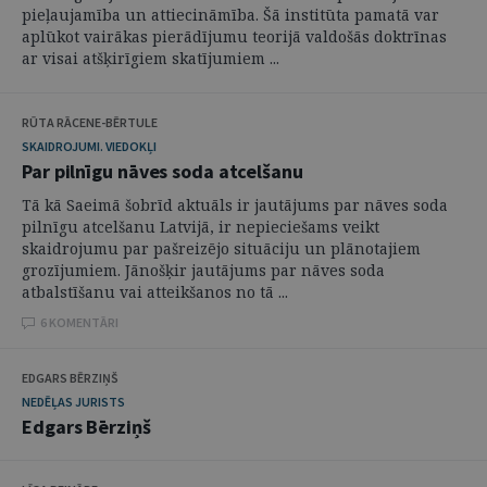
pieļaujamība un attiecināmība. Šā institūta pamatā var
aplūkot vairākas pierādījumu teorijā valdošās doktrīnas
ar visai atšķirīgiem skatījumiem ...
RŪTA RĀCENE-BĒRTULE
SKAIDROJUMI. VIEDOKĻI
Par pilnīgu nāves soda atcelšanu
Tā kā Saeimā šobrīd aktuāls ir jautājums par nāves soda
pilnīgu atcelšanu Latvijā, ir nepieciešams veikt
skaidrojumu par pašreizējo situāciju un plānotajiem
grozījumiem. Jānošķir jautājums par nāves soda
atbalstīšanu vai atteikšanos no tā ...
6 KOMENTĀRI
EDGARS BĒRZIŅŠ
NEDĒĻAS JURISTS
Edgars Bērziņš