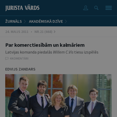
ŽURNĀLS
AKADĒMISKĀ DZĪVE
24. MAIJS 2011 • NR.21 (668)
Par komerctiesībām un kalmāriem
Latvijas komanda piedalās
Willem C.Vis
tiesu izspēlēs
4 KOMENTĀRI
EDVIJS ZANDARS