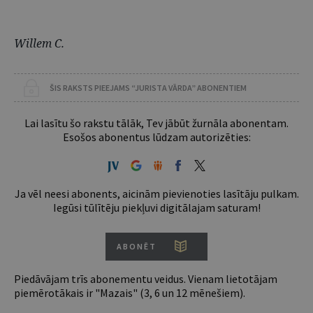
Willem C.
ŠIS RAKSTS PIEEJAMS “JURISTA VĀRDA” ABONENTIEM
Lai lasītu šo rakstu tālāk, Tev jābūt žurnāla abonentam.
Esošos abonentus lūdzam autorizēties:
Ja vēl neesi abonents, aicinām pievienoties lasītāju pulkam.
Iegūsi tūlītēju piekļuvi digitālajam saturam!
ABONĒT
Piedāvājam trīs abonementu veidus. Vienam lietotājam
piemērotākais ir "Mazais" (3, 6 un 12 mēnešiem).