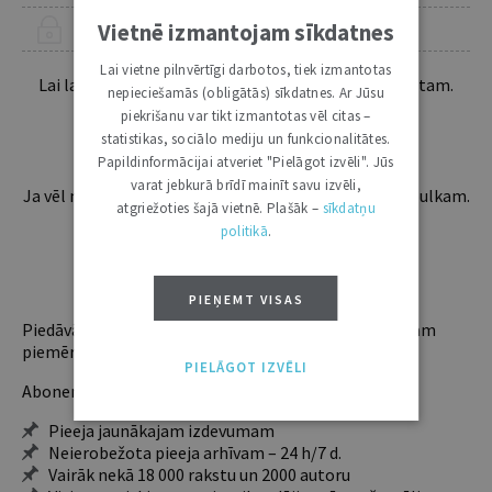
Vietnē izmantojam sīkdatnes
ŠIS RAKSTS PIEEJAMS “JURISTA VĀRDA” ABONENTIEM
Lai vietne pilnvērtīgi darbotos, tiek izmantotas
Lai lasītu šo rakstu tālāk, Tev jābūt žurnāla abonentam.
nepieciešamās (obligātās) sīkdatnes. Ar Jūsu
Esošos abonentus lūdzam autorizēties:
piekrišanu var tikt izmantotas vēl citas –
statistikas, sociālo mediju un funkcionalitātes.
Papildinformācijai atveriet "Pielāgot izvēli". Jūs
varat jebkurā brīdī mainīt savu izvēli,
Ja vēl neesi abonents, aicinām pievienoties lasītāju pulkam.
atgriežoties šajā vietnē. Plašāk –
sīkdatņu
Iegūsi tūlītēju piekļuvi digitālajam saturam!
politikā
.
ABONĒT
PIEŅEMT VISAS
Piedāvājam trīs abonementu veidus. Vienam lietotājam
piemērotākais ir "Mazais" (3, 6 un 12 mēnešiem).
PIELĀGOT IZVĒLI
Abonentu ieguvumi:
Pieeja jaunākajam izdevumam
Neierobežota pieeja arhīvam – 24 h/7 d.
Vairāk nekā 18 000 rakstu un 2000 autoru