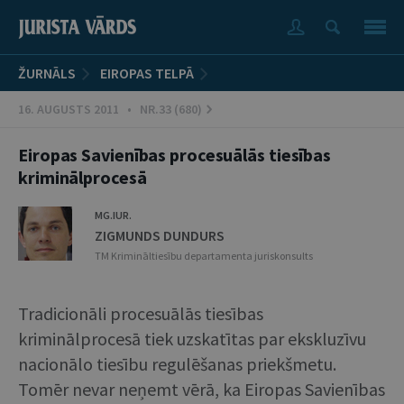
ŽURNĀLS
EIROPAS TELPĀ
16. AUGUSTS 2011 • NR.33 (680)
Eiropas Savienības procesuālās tiesības
kriminālprocesā
MG.IUR.
ZIGMUNDS DUNDURS
TM Krimināltiesību departamenta juriskonsults
Tradicionāli procesuālās tiesības
kriminālprocesā tiek uzskatītas par ekskluzīvu
nacionālo tiesību regulēšanas priekšmetu.
Tomēr nevar neņemt vērā, ka Eiropas Savienības