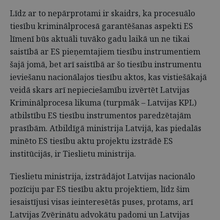
Līdz ar to nepārprotami ir skaidrs, ka procesuālo
tiesību kriminālprocesā garantēšanas aspekti ES
līmenī būs aktuāli tuvāko gadu laikā un ne tikai
saistībā ar ES pieņemtajiem tiesību instrumentiem
šajā jomā, bet arī saistībā ar šo tiesību instrumentu
ieviešanu nacionālajos tiesību aktos, kas vistiešākajā
veidā skars arī nepieciešamību izvērtēt Latvijas
Kriminālprocesa likuma (turpmāk – Latvijas KPL)
atbilstību ES tiesību instrumentos paredzētajām
prasībām. Atbildīgā ministrija Latvijā, kas piedalās
minēto ES tiesību aktu projektu izstrādē ES
institūcijās, ir Tieslietu ministrija.
Tieslietu ministrija, izstrādājot Latvijas nacionālo
pozīciju par ES tiesību aktu projektiem, līdz šim
iesaistījusi visas ieinteresētās puses, protams, arī
Latvijas Zvērinātu advokātu padomi un Latvijas