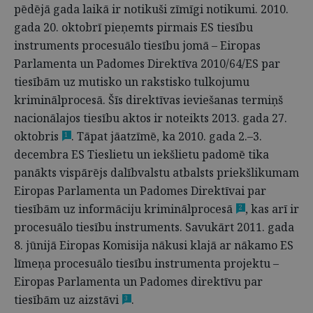
pēdējā gada laikā ir notikuši zīmīgi notikumi. 2010.
gada 20. oktobrī pieņemts pirmais ES tiesību
instruments procesuālo tiesību jomā – Eiropas
Parlamenta un Padomes Direktīva 2010/64/ES par
tiesībām uz mutisko un rakstisko tulkojumu
kriminālprocesā. Šīs direktīvas ieviešanas termiņš
nacionālajos tiesību aktos ir noteikts 2013. gada 27.
oktobris
. Tāpat jāatzīmē, ka 2010. gada 2.–3.
1
decembra ES Tieslietu un iekšlietu padomē tika
panākts vispārējs dalībvalstu atbalsts priekšlikumam
Eiropas Parlamenta un Padomes Direktīvai par
tiesībām uz informāciju kriminālprocesā
, kas arī ir
2
procesuālo tiesību instruments. Savukārt 2011. gada
8. jūnijā Eiropas Komisija nākusi klajā ar nākamo ES
līmeņa procesuālo tiesību instrumenta projektu –
Eiropas Parlamenta un Padomes direktīvu par
tiesībām uz aizstāvi
.
3