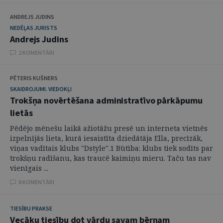
ANDREJS JUDINS
NEDĒĻAS JURISTS
Andrejs Judins
2 KOMENTĀRI
PĒTERIS KUŠNERS
SKAIDROJUMI. VIEDOKĻI
Trokšņa novērtēšana administratīvo pārkāpumu
lietās
Pēdējo mēnešu laikā ažiotāžu presē un interneta vietnēs
izpelnījās lieta, kurā iesaistīta dziedātāja Ella, precīzāk,
viņas vadītais klubs "Dstyle".1 Būtība: klubs tiek sodīts par
trokšņu radīšanu, kas traucē kaimiņu mieru. Taču tas nav
vienīgais ...
8 KOMENTĀRI
TIESĪBU PRAKSE
Vecāku tiesību dot vārdu savam bērnam