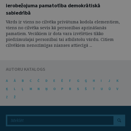
ierobežojuma pamatotība demokrātiskā
sabiedrībā
Vārds ir viens no cilvēka privātuma kodola elementiem,
viens no cilvēka sevis kā personības apzināšanās
pamatiem. Vecākiem ir dota vara izvēlēties tikko
piedzimušajai personībai tai atbilstošu vārdu. Citiem
cilvēkiem nenozīmīgas nianses attiecīgā ...
AUTORU KATALOGS
A
Ā
B
C
Č
D
E
Ē
F
G
Ģ
H
I
J
K
Ķ
L
Ļ
M
N
Ņ
O
P
R
S
Š
T
U
Ū
V
Z
Ž