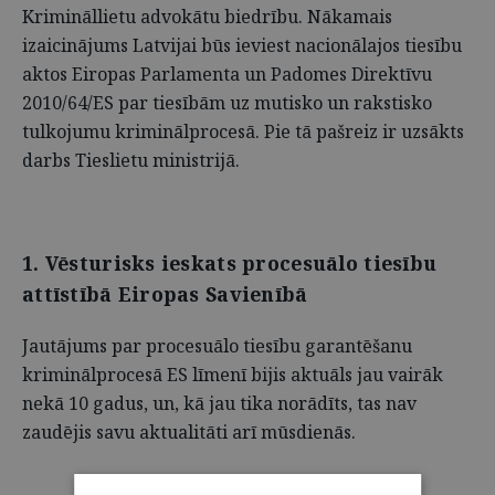
Krimināllietu advokātu biedrību. Nākamais
izaicinājums Latvijai būs ieviest nacionālajos tiesību
aktos Eiropas Parlamenta un Padomes Direktīvu
2010/64/ES par tiesībām uz mutisko un rakstisko
tulkojumu kriminālprocesā. Pie tā pašreiz ir uzsākts
darbs Tieslietu ministrijā.
1. Vēsturisks ieskats procesuālo tiesību
attīstībā Eiropas Savienībā
Jautājums par procesuālo tiesību garantēšanu
kriminālprocesā ES līmenī bijis aktuāls jau vairāk
nekā 10 gadus, un, kā jau tika norādīts, tas nav
zaudējis savu aktualitāti arī mūsdienās.