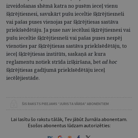
izveidošanas shēmā katra no pusēm ieceļ vienu
šķīrējtiesnesi, savukārt pušu ieceltie šķīrējtiesneši
vai pašas puses vienojas par šķīrējtiesas sastāva
priekšsēdētāju. Ja puse nav iecēlusi šķīrējtiesnesi vai
pušu ieceltie šķīrējtiesneši vai pašas puses nespēj
vienoties par šķīrējtiesas sastāva priekšsēdētāju, to
ieceļ šķīrējtiesas institūts, saskaņā ar kura
reglamentu notiek strīda izšķiršana, bet
ad hoc
šķīrējtiesas gadījumā priekšsēdētāju ieceļ
iecēlējiestāde.
ŠIS RAKSTS PIEEJAMS “JURISTA VĀRDA” ABONENTIEM
Lai lasītu šo rakstu tālāk, Tev jābūt žurnāla abonentam.
Esošos abonentus lūdzam autorizēties: