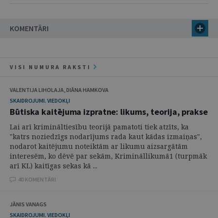
KOMENTĀRI
VISI NUMURA RAKSTI
VALENTIJA LIHOLAJA, DIĀNA HAMKOVA
SKAIDROJUMI. VIEDOKĻI
Būtiska kaitējuma izpratne: likums, teorija, prakse
Lai arī krimināltiesību teorijā pamatoti tiek atzīts, ka
"katrs noziedzīgs nodarījums rada kaut kādas izmaiņas",
nodarot kaitējumu noteiktām ar likumu aizsargātām
interesēm, ko dēvē par sekām, Krimināllikumā1 (turpmāk
arī KL) kaitīgas sekas kā ...
40 KOMENTĀRI
JĀNIS VANAGS
SKAIDROJUMI. VIEDOKĻI