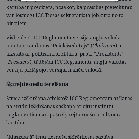
kārtība ir precizēta, nosakot, ka prasības pieteikumu
var iesniegt ICC Tiesas sekretariātā jebkurā no tā
birojiem.
Visbeidzot, ICC Reglamenta versijā angļu valodā
amata nosaukums "Priekšsēdētājs" (
Chairman
) ir
aizstāts ar politiski korektāku, proti, "Prezidents"
(
President
), tādējādi ICC Reglamenta angļu valodas
versiju pielāgojot versijai franču valodā.
Šķīrējtiesnešu iecelšana
Strīda izšķiršana atbilstoši ICC Reglamentam atšķiras
no strīdu izšķiršanas saskaņā ar citu institūtu
reglamentiem ar īpašu šķīrējtiesnešu iecelšanas
kārtību.
"Klasiskajā" triju tiesnešu šķīrējtiesas sastāva