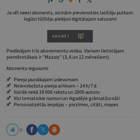
Ja vēl neesi abonents, aicinām pievienoties lasītāju pulkam.
Iegūsi tūlītēju piekļuvi digitālajam saturam!
ABONĒT
Piedāvājam trīs abonementu veidus. Vienam lietotājam
piemērotākais ir "Mazais" (3, 6 un 12 mēnešiem).
Abonentu ieguvumi:
Pieeja jaunākajam izdevumam
Neierobežota pieeja arhīvam – 24 h/7 d.
Vairāk nekā 18 000 rakstu un 2000 autoru
Visi tematiskie numuri un ikgadējie grāmatžurnāli
Personalizētās iespējas – piezīmes, citāti, mapes
0