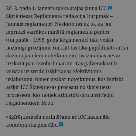
2012. gada 1. janvārī spēkā stājās jauna ICC
1
Šķīrējtiesas Reglamenta redakcija (turpmāk –
Jaunais reglaments). Neskatoties uz to, ka jau
iepriekš vairākos minētā reglamenta pantos
(turpmāk – 1998. gada Reglaments) tika veikti
nozīmīgi grozījumi, turklāt tas tika papildināts arī ar
dažiem jauniem noteikumiem, šīs izmaiņas nevar
uzskatīt par revolucionārām. Tās galvenokārt ir
vērstas uz strīdu izšķiršanas efektivitātes
uzlabošanu, tomēr neskar noteikumus, kas būtiski
atšķir ICC Šķīrējtiesas procesus no šķīrējtiesu
procesiem, kas notiek atbilstoši citu institūciju
reglamentiem. Proti:
• šķīrējtiesnešu nozīmēšanu ar ICC nacionālo
komiteju starpniecību
;
2