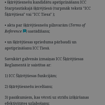
• šķīrējtiesnešu kandidātu apstiprināšanu ICC
Starptautiskajā šķīrējtiesā (turpmāk tekstā "ICC
Šķīrējtiesa" vai "ICC Tiesa" );
• akta par šķīrējtiesnešu pilnvarām (
Terms of
Reference
) sastādīšanu;
3
• un šķīrējtiesas sprieduma pārbaudi un
apstiprināšanu ICC Tiesā.
Savukārt galvenās izmaiņas ICC Šķīrējtiesas
Reglamentā ir saistītas ar:
1) ICC Šķīrējtiesas funkcijām;
2) šķīrējtiesnešu iecelšanu;
3) pasākumiem, kas vērsti uz strīdu izšķiršanas
efektivitātes uzlabošanu;