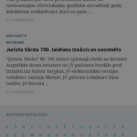
uzteicamajām cilvēciskajām īpašībām aizvadītajā gadā,
kolektīvam noskaidrojot, kurš no pašu ...
3 KOMENTĀRI
DINA GAILĪTE
NOTIKUMS
Jurista Vārda 700. laidiens iznācis un nosvinēts
“Jurista Vārdu” Nr. 700 svinot: (pirmajā rindā no kreisās)
Augstākās tiesas senators un JV padomes loceklis prof.
Dr.habil.iur. Kalvis Torgāns, JV elektroniskās versijas
redaktore Sannija Matule, JV galvenā redaktore Dina
Gailīte, JV literārā ...
1 KOMENTĀRI
AUTORU KATALOGS
A
Ā
B
C
Č
D
E
Ē
F
G
Ģ
H
I
J
K
Ķ
L
Ļ
M
N
Ņ
O
P
R
S
Š
T
U
Ū
V