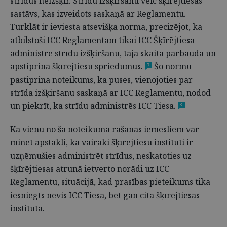
strīdus neizšķir. Strīdu izšķiršanu veic šķīrējtiesas
sastāvs, kas izveidots saskaņā ar Reglamentu.
Turklāt ir ieviesta atsevišķa norma, precizējot, ka
atbilstoši ICC Reglamentam tikai ICC Šķīrējtiesa
administrē strīdu izšķiršanu, tajā skaitā pārbauda un
apstiprina šķīrējtiesu spriedumus.
Šo normu
7
pastiprina noteikums, ka puses, vienojoties par
strīda izšķiršanu saskaņā ar ICC Reglamentu, nodod
un piekrīt, ka strīdu administrēs ICC Tiesa.
8
Kā vienu no šā noteikuma rašanās iemesliem var
minēt apstākli, ka vairāki šķīrējtiesu institūti ir
uzņēmušies administrēt strīdus, neskatoties uz
šķīrējtiesas atrunā ietverto norādi uz ICC
Reglamentu, situācijā, kad prasības pieteikums tika
iesniegts nevis ICC Tiesā, bet gan citā šķīrējtiesas
institūtā.