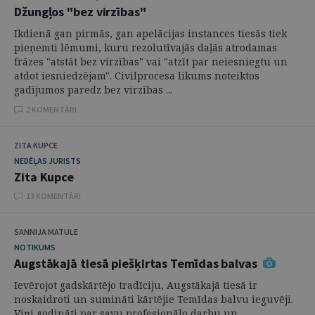
Džungļos "bez virzības"
Ikdienā gan pirmās, gan apelācijas instances tiesās tiek
pieņemti lēmumi, kuru rezolutīvajās daļās atrodamas
frāzes "atstāt bez virzības" vai "atzīt par neiesniegtu un
atdot iesniedzējam". Civilprocesa likums noteiktos
gadījumos paredz bez virzības ...
2 KOMENTĀRI
ZITA KUPCE
NEDĒĻAS JURISTS
Zita Kupce
13 KOMENTĀRI
SANNIJA MATULE
NOTIKUMS
Augstākajā tiesā piešķirtas Temīdas balvas
Ievērojot gadskārtējo tradīciju, Augstākajā tiesā ir
noskaidroti un sumināti kārtējie Temīdas balvu ieguvēji.
Viņi godināti par savu profesionālo darbu un