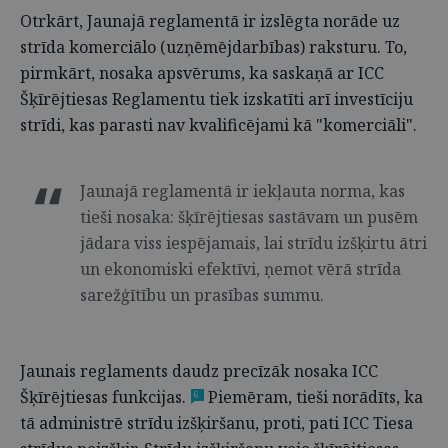
Otrkārt, Jaunajā reglamentā ir izslēgta norāde uz
strīda komerciālo (uzņēmējdarbības) raksturu. To,
pirmkārt, nosaka apsvērums, ka saskaņā ar ICC
Šķīrējtiesas Reglamentu tiek izskatīti arī investīciju
strīdi, kas parasti nav kvalificējami kā "komerciāli".
Jaunajā reglamentā ir iekļauta norma, kas
tieši nosaka: šķīrējtiesas sastāvam un pusēm
jādara viss iespējamais, lai strīdu izšķirtu ātri
un ekonomiski efektīvi, ņemot vērā strīda
sarežģītību un prasības summu.
Jaunais reglaments daudz precīzāk nosaka ICC
Šķīrējtiesas funkcijas.
Piemēram, tieši norādīts, ka
6
tā administrē strīdu izšķiršanu, proti, pati ICC Tiesa