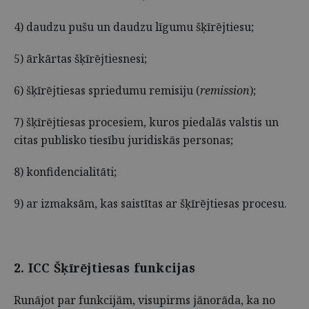
4) daudzu pušu un daudzu līgumu šķīrējtiesu;
5) ārkārtas šķīrējtiesnesi;
6) šķīrējtiesas spriedumu remisiju (
remission
);
7) šķīrējtiesas procesiem, kuros piedalās valstis un
citas publisko tiesību juridiskās personas;
8) konfidencialitāti;
9) ar izmaksām, kas saistītas ar šķīrējtiesas procesu.
2. ICC Šķīrējtiesas funkcijas
Runājot par funkcijām, visupirms jānorāda, ka no