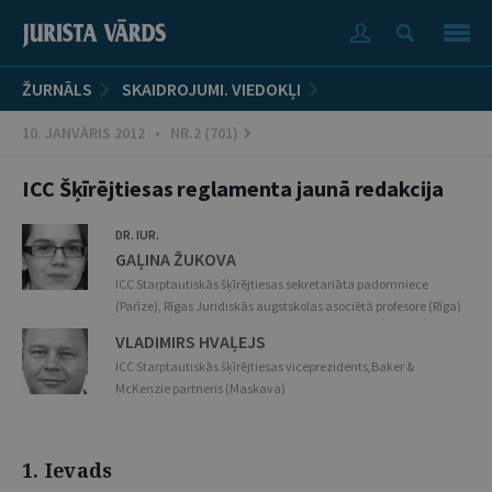
ŽURNĀLS
SKAIDROJUMI. VIEDOKĻI
10. JANVĀRIS 2012 • NR.2 (701)
ICC Šķīrējtiesas reglamenta jaunā redakcija
DR. IUR.
GAĻINA ŽUKOVA
ICC Starptautiskās šķīrējtiesas sekretariāta padomniece
(Parīze), Rīgas Juridiskās augstskolas asociētā profesore (Rīga)
VLADIMIRS HVAĻEJS
ICC Starptautiskās šķīrējtiesas viceprezidents,Baker &
McKenzie partneris (Maskava)
1. Ievads