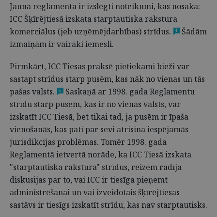
Jaunā reglamenta ir izslēgti noteikumi, kas nosaka:
ICC Šķīrējtiesā izskata starptautiska rakstura
komerciālus (jeb uzņēmējdarbības) strīdus.
Šādām
4
izmaiņām ir vairāki iemesli.
Pirmkārt, ICC Tiesas praksē pietiekami bieži var
sastapt strīdus starp pusēm, kas nāk no vienas un tās
pašas valsts.
Saskaņā ar 1998. gada Reglamentu
5
strīdu starp pusēm, kas ir no vienas valsts, var
izskatīt ICC Tiesā, bet tikai tad, ja pusēm ir īpaša
vienošanās, kas pati par sevi atrisina iespējamās
jurisdikcijas problēmas. Tomēr 1998. gada
Reglamentā ietvertā norāde, ka ICC Tiesā izskata
"starptautiska rakstura" strīdus, reizēm radīja
diskusijas par to, vai ICC ir tiesīga pieņemt
administrēšanai un vai izveidotais šķīrējtiesas
sastāvs ir tiesīgs izskatīt strīdu, kas nav starptautisks.