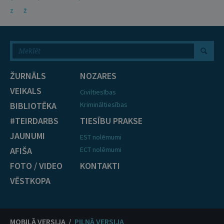
Z
Ž
ŽURNĀLS
NOZARES
VEIKALS
Civiltiesības
BIBLIOTĒKA
Krimināltiesības
#TEIRDARBS
TIESĪBU PRAKSE
JAUNUMI
EST nolēmumi
AFIŠA
ECT nolēmumi
FOTO / VIDEO
KONTAKTI
VĒSTKOPA
MOBILĀ VERSIJA /
PILNĀ VERSIJA