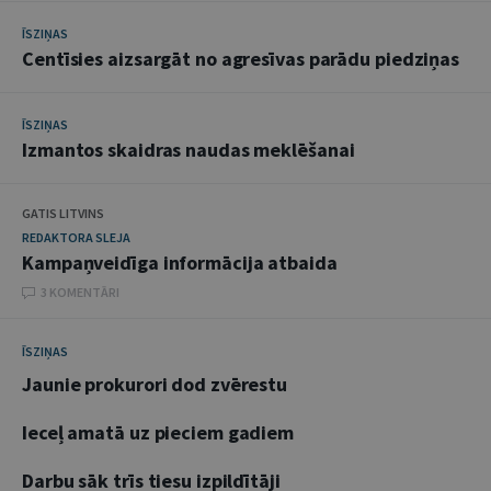
ĪSZIŅAS
Centīsies aizsargāt no agresīvas parādu piedziņas
ĪSZIŅAS
Izmantos skaidras naudas meklēšanai
GATIS LITVINS
REDAKTORA SLEJA
Kampaņveidīga informācija atbaida
3 KOMENTĀRI
ĪSZIŅAS
Jaunie prokurori dod zvērestu
Ieceļ amatā uz pieciem gadiem
Darbu sāk trīs tiesu izpildītāji