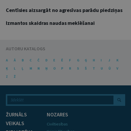
Centīsies aizsargāt no agresīvas parādu piedziņas
Izmantos skaidras naudas meklēšanai
AUTORU KATALOGS
A
Ā
B
C
Č
D
E
Ē
F
G
Ģ
H
I
J
K
Ķ
L
Ļ
M
N
Ņ
O
P
R
S
Š
T
U
Ū
V
Z
Ž
ŽURNĀLS
NOZARES
VEIKALS
Civiltiesības