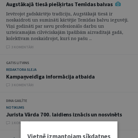
Augstākajā tiesā piešķirtas Temīdas balvas
Ievērojot gadskārtējo tradīciju, Augstākajā tiesā ir
noskaidroti un sumināti kārtējie Temīdas balvu ieguvēji.
Viņi godināti par savu profesionālo darbu un
uzteicamajām cilvēciskajām īpašībām aizvadītajā gadā,
kolektīvam noskaidrojot, kurš no pašu ...
3 KOMENTĀRI
GATIS LITVINS
REDAKTORA SLEJA
Kampaņveidīga informācija atbaida
3 KOMENTĀRI
DINA GAILĪTE
NOTIKUMS
Jurista Vārda 700. laidiens iznācis un nosvinēts
1 KOMENTĀRI
Vietnē izmantojam sīkdatnes