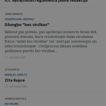
ICC Šķīrējtiesas reglamenta jaunā redakcija
JĀNIS VANAGS
SKAIDROJUMI. VIEDOKĻI
Džungļos "bez virzības"
Ikdienā gan pirmās, gan apelācijas instances tiesās tiek
pieņemti lēmumi, kuru rezolutīvajās daļās atrodamas
frāzes "atstāt bez virzības" vai "atzīt par neiesniegtu un
atdot iesniedzējam". Civilprocesa likums noteiktos
gadījumos paredz bez virzības ...
2 KOMENTĀRI
ZITA KUPCE
NEDĒĻAS JURISTS
Zita Kupce
13 KOMENTĀRI
SANNIJA MATULE
NOTIKUMS