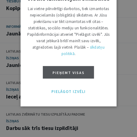
TIESĪBU PRAKSE
Kopīpašums: tiesu prakses apkopojums
Lai vietne pilnvērtīgi darbotos, tiek izmantotas
nepieciešamās (obligātās) sīkdatnes. Ar Jūsu
piekrišanu var tikt izmantotas vēl citas –
INFORMĀCIJA
statistikas, sociālo mediju un funkcionalitātes.
Jaunākie normatīvie akti Latvijā
Papildinformācijai atveriet "Pielāgot izvēli". Jūs
varat jebkurā brīdī mainīt savu izvēli,
atgriežoties šajā vietnē. Plašāk –
sīkdatņu
LATVIJAS REPUBLIKAS PROKURATŪRA
politikā
.
ĪSZIŅAS
Jaunie prokurori dod zvērestu
PIEŅEMT VISAS
LATVIJAS REPUBLIKAS PROKURATŪRA
ĪSZIŅAS
PIELĀGOT IZVĒLI
Ieceļ amatā uz pieciem gadiem
LATVIJAS ZVĒRINĀTU TIESU IZPILDĪTĀJU PADOME
ĪSZIŅAS
Darbu sāk trīs tiesu izpildītāji