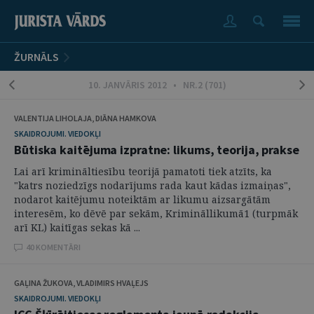
ŽURNĀLS
10. JANVĀRIS 2012 • NR.2 (701)
VALENTIJA LIHOLAJA, DIĀNA HAMKOVA
SKAIDROJUMI. VIEDOKĻI
Būtiska kaitējuma izpratne: likums, teorija, prakse
Lai arī krimināltiesību teorijā pamatoti tiek atzīts, ka
"katrs noziedzīgs nodarījums rada kaut kādas izmaiņas",
nodarot kaitējumu noteiktām ar likumu aizsargātām
interesēm, ko dēvē par sekām, Krimināllikumā1 (turpmāk
arī KL) kaitīgas sekas kā ...
40 KOMENTĀRI
GAĻINA ŽUKOVA, VLADIMIRS HVAĻEJS
SKAIDROJUMI. VIEDOKĻI