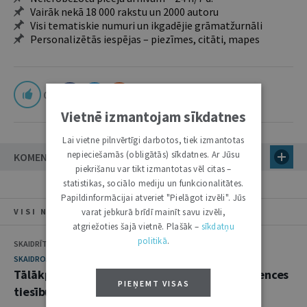
Vairāk nekā 18 000 rakstu un 2000 autoru
Visi tematiskie numuri un ikgadējie grāmatžurnāli
Personalizētās iespējas – piezīmes, citāti, mapes
0
Vietnē izmantojam sīkdatnes
Lai vietne pilnvērtīgi darbotos, tiek izmantotas
nepieciešamās (obligātās) sīkdatnes. Ar Jūsu
KOMENTĀRI
piekrišanu var tikt izmantotas vēl citas –
statistikas, sociālo mediju un funkcionalitātes.
Papildinformācijai atveriet "Pielāgot izvēli". Jūs
varat jebkurā brīdī mainīt savu izvēli,
VISI NUMURA RAKSTI
atgriežoties šajā vietnē. Plašāk –
sīkdatņu
politikā
.
SKAIDRĪTE ĀBRAMA
SKAIDROJUMI. VIEDOKĻI
Tālākpārdošanas cenu noteikšana kā konkurences
PIEŅEMT VISAS
tiesību pārkāpums