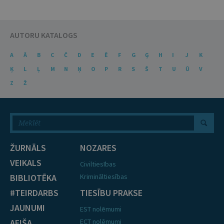
AUTORU KATALOGS
A
Ā
B
C
Č
D
E
Ē
F
G
Ģ
H
I
J
K
Ķ
L
Ļ
M
N
Ņ
O
P
R
S
Š
T
U
Ū
V
Z
Ž
ŽURNĀLS
NOZARES
VEIKALS
Civiltiesības
BIBLIOTĒKA
Krimināltiesības
#TEIRDARBS
TIESĪBU PRAKSE
JAUNUMI
EST nolēmumi
AFIŠA
ECT nolēmumi