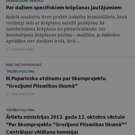
SKAIDROJUMI. VIEDOKĻI
Par dažiem specifiskiem krāpšanas jautājumiem
Rakstā analizēta tiesu praksē izskatīta krimināllieta, kurā
nozīmīgi šādi ar krāpšanu saistīti jautājumi: kā
norobežojama krāpšana no piesavināšanās; vai
konstatējama krāpšanas pazīme – maldība, ja faktiskos
apstākļus nav zinājusi trešā, tieši ...
9 KOMENTĀRI
MĀRTIŅŠ PAPARINSKIS
TIESĪBU POLITIKA
M.Paparinska atzinums par likumprojektu
"Grozījumi Pilsonības likumā"
19 KOMENTĀRI
TIESĪBU POLITIKA
Ārlietu ministrijas 2012. gada 12. oktobra vēstule
"Par likumprojektu "Grozījumi Pilsonības likumā""
Centrālajai vēlēšanu komisijai