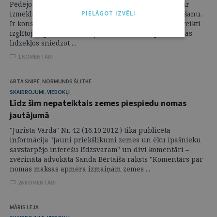
Pēdējo gadu laikā Konkurences padome vairākkārt ir
PIELĀGOT IZVĒLI
izmeklējusi lietas par tālākpārdošanas cenas noteikšanu.
Ir konstatēti pārkāpumi, uzlikti naudas sodi, tāpat veikti
izglītojoši pasākumi, rīkojot seminārus un plašsaziņas
līdzekļos sniedzot ...
1 KOMENTĀRI
ARTA SNIPE, NORMUNDS ŠLITKE
SKAIDROJUMI. VIEDOKĻI
Līdz šim nepateiktais zemes piespiedu nomas
jautājumā
"Jurista Vārdā" Nr. 42 (16.10.2012.) tika publicēta
informācija "Jauni priekšlikumi zemes un ēku īpašnieku
savstarpējo interešu līdzsvaram" un divi komentāri –
zvērināta advokāta Sanda Bērtaiša raksts "Komentārs par
nomas maksas apmēra izmaiņām zemes ...
26 KOMENTĀRI
MĀRIS LEJA