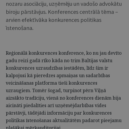
nozaru asociāciju, uzņēmēju un vadošo advokātu
biroju pārstāvjus. Konferences centrālā tēma –
arvien efektīvāka konkurences politikas
īstenošana.
Reģionālā konkurences konference, ko nu jau devīto
gadu reizi gadā rīko kāda no trim Baltijas valstu
konkurences uzraudzības iestādēm, līdz šim ir
kalpojusi kā pieredzes apmaiņas un sadarbības
veicināšanas platforma tieši konkurences
uzraugiem. Tomēr šogad, turpinot pērn Viļņā
aizsākto tradīciju, vienā no konferences dienām bija
aicināti piedalīties arī uzņēmējdarbības vides
pārstāvji, tādējādi informāciju par konkurences
politikas īstenošanas aktualitātēm padarot pieejamu
plašākai mērķauditorijai.