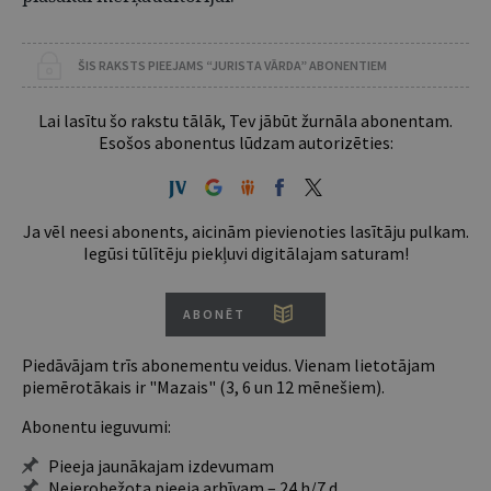
ŠIS RAKSTS PIEEJAMS “JURISTA VĀRDA” ABONENTIEM
Lai lasītu šo rakstu tālāk, Tev jābūt žurnāla abonentam.
Esošos abonentus lūdzam autorizēties:
Ja vēl neesi abonents, aicinām pievienoties lasītāju pulkam.
Iegūsi tūlītēju piekļuvi digitālajam saturam!
ABONĒT
Piedāvājam trīs abonementu veidus. Vienam lietotājam
piemērotākais ir "Mazais" (3, 6 un 12 mēnešiem).
Abonentu ieguvumi:
Pieeja jaunākajam izdevumam
Neierobežota pieeja arhīvam – 24 h/7 d.