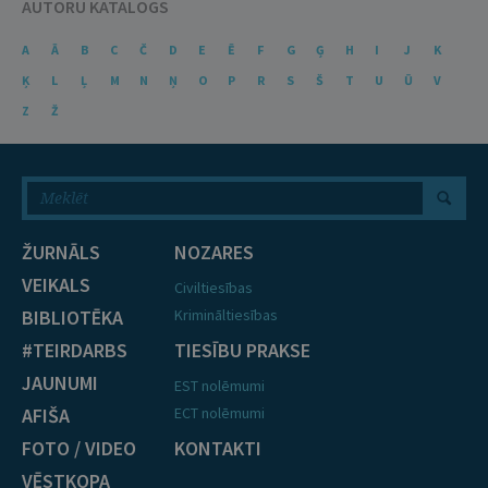
AUTORU KATALOGS
A
Ā
B
C
Č
D
E
Ē
F
G
Ģ
H
I
J
K
Ķ
L
Ļ
M
N
Ņ
O
P
R
S
Š
T
U
Ū
V
Z
Ž
ŽURNĀLS
NOZARES
VEIKALS
Civiltiesības
BIBLIOTĒKA
Krimināltiesības
#TEIRDARBS
TIESĪBU PRAKSE
JAUNUMI
EST nolēmumi
AFIŠA
ECT nolēmumi
FOTO / VIDEO
KONTAKTI
VĒSTKOPA