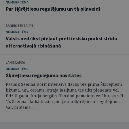
NUMURA TĒMA
Par šķīrējtiesu regulējumu un tā pilnveidi
SANDIS BĒRTAITIS
NUMURA TĒMA
Valsts nedrīkst pieļaut prettiesisku praksi strīdu
alternatīvajā risināšanā
JĀNIS LAPSA
NUMURA TĒMA
Šķīrējtiesu regulējuma novitātes
Pašlaik Saeimā norit intensīvs darbs pie jaunā Šķīrējtiesu
likuma, un, cerams, otrajā lasījumā tas tiks pieņemts vēl
līdz šī gada jūnija beigām. Tas dod pamatotu cerību, ka vēl
šīs Saeimas laikā tiksim pie jauna šķīrējtiesu regulējuma.
Var, protams, ...