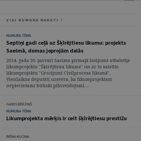
VISI NUMURA RAKSTI
NUMURA TĒMA
Septiņi gadi ceļā uz Šķīrējtiesu likumu: projekts
Saeimā, domas joprojām dalās
2014. gada 30. janvārī Saeima pirmajā lasījumā atbalstīja
likumprojektu "Šķīrējtiesu likums" un ar to saistīto
likumprojektu "Grozījumi Civilprocesa likumā".
Vienlaikus deputāti uzsvēra, ka likumprojektam
nepieciešami būtiski pilnveidojumi. ...
GAIDIS BĒRZIŅŠ
NUMURA TĒMA
Likumprojekta mērķis ir celt šķīrējtiesu prestižu
IRĒNA KUCINA