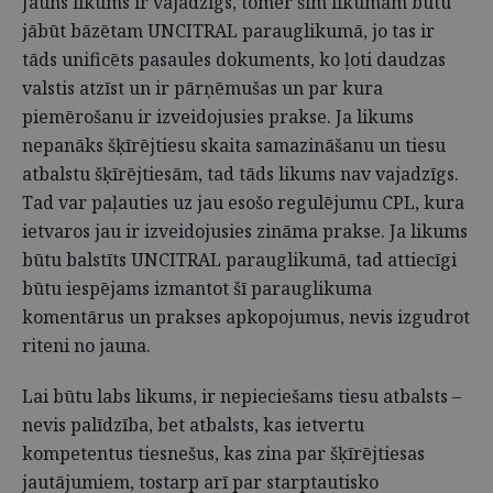
Jauns likums ir vajadzīgs, tomēr šim likumam būtu
jābūt bāzētam UNCITRAL parauglikumā, jo tas ir
tāds unificēts pasaules dokuments, ko ļoti daudzas
valstis atzīst un ir pārņēmušas un par kura
piemērošanu ir izveidojusies prakse. Ja likums
nepanāks šķīrējtiesu skaita samazināšanu un tiesu
atbalstu šķīrējtiesām, tad tāds likums nav vajadzīgs.
Tad var paļauties uz jau esošo regulējumu CPL, kura
ietvaros jau ir izveidojusies zināma prakse. Ja likums
būtu balstīts UNCITRAL parauglikumā, tad attiecīgi
būtu iespējams izmantot šī parauglikuma
komentārus un prakses apkopojumus, nevis izgudrot
riteni no jauna.
Lai būtu labs likums, ir nepieciešams tiesu atbalsts –
nevis palīdzība, bet atbalsts, kas ietvertu
kompetentus tiesnešus, kas zina par šķīrējtiesas
jautājumiem, tostarp arī par starptautisko