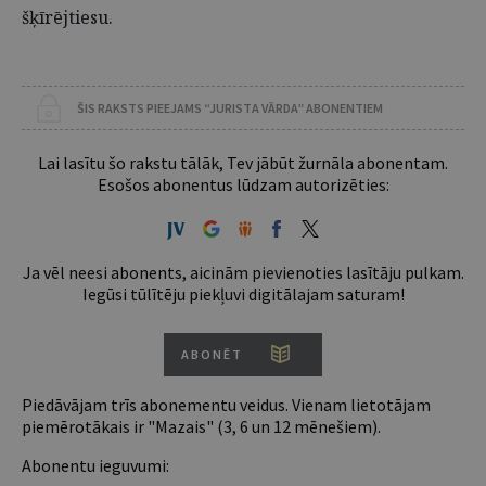
šķīrējtiesu.
ŠIS RAKSTS PIEEJAMS “JURISTA VĀRDA” ABONENTIEM
Lai lasītu šo rakstu tālāk, Tev jābūt žurnāla abonentam.
Esošos abonentus lūdzam autorizēties:
Ja vēl neesi abonents, aicinām pievienoties lasītāju pulkam.
Iegūsi tūlītēju piekļuvi digitālajam saturam!
ABONĒT
Piedāvājam trīs abonementu veidus. Vienam lietotājam
piemērotākais ir "Mazais" (3, 6 un 12 mēnešiem).
Abonentu ieguvumi: