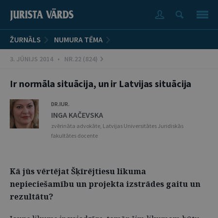
ŽURNĀLS
NUMURA TĒMA
3. JŪNIJS 2014 • NR.22 (824)
Ir normāla situācija, un ir Latvijas situācija
DR.IUR.
INGA KAČEVSKA
zvērināta advokāte, Latvijas Universitātes Juridiskās
fakultātes docente
Kā jūs vērtējat Šķīrējtiesu likuma
nepieciešamību un projekta izstrādes gaitu un
rezultātu?