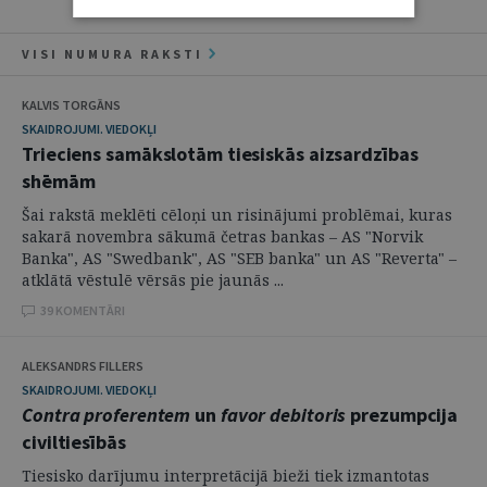
VISI NUMURA RAKSTI
KALVIS TORGĀNS
SKAIDROJUMI. VIEDOKĻI
Trieciens samākslotām tiesiskās aizsardzības
shēmām
Šai rakstā meklēti cēloņi un risinājumi problēmai, kuras
sakarā novembra sākumā četras bankas – AS "Norvik
Banka", AS "Swedbank", AS "SEB banka" un AS "Reverta" –
atklātā vēstulē vērsās pie jaunās ...
39 KOMENTĀRI
ALEKSANDRS FILLERS
SKAIDROJUMI. VIEDOKĻI
Contra proferentem
un
favor debitoris
prezumpcija
civiltiesībās
Tiesisko darījumu interpretācijā bieži tiek izmantotas