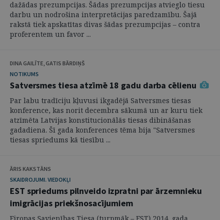
dažādas prezumpcijas. Šādas prezumpcijas atvieglo tiesu
darbu un nodrošina interpretācijas paredzamību. Šajā
rakstā tiek apskatītas divas šādas prezumpcijas – contra
proferentem un favor ...
DINA GAILĪTE, GATIS BĀRDIŅŠ
NOTIKUMS
Satversmes tiesa atzīmē 18 gadu darba cēlienu
Par labu tradīciju kļuvusi ikgadējā Satversmes tiesas
konference, kas norit decembra sākumā un ar kuru tiek
atzīmēta Latvijas konstitucionālās tiesas dibināšanas
gadadiena. Šī gada konferences tēma bija "Satversmes
tiesas spriedums kā tiesību ...
ĀRIS KAKSTĀNS
SKAIDROJUMI. VIEDOKĻI
EST spriedums pilnveido izpratni par ārzemnieku
imigrācijas priekšnosacījumiem
Eiropas Savienības Tiesa (turpmāk – EST) 2014. gada