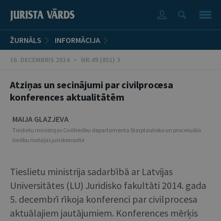
ŽURNĀLS
INFORMĀCIJA
16. DECEMBRIS 2014 • NR.49 (851)
Atziņas un secinājumi par civilprocesa
konferences aktualitātēm
MAIJA GLAZJEVA
Tieslietu ministrijas Civiltiesību departamenta Starptautisko un procesuālo
tiesību nodaļas juriskonsulte
Tieslietu ministrija sadarbībā ar Latvijas
Universitātes (LU) Juridisko fakultāti 2014. gada
5. decembrī rīkoja konferenci par civilprocesa
aktuālajiem jautājumiem. Konferences mērķis