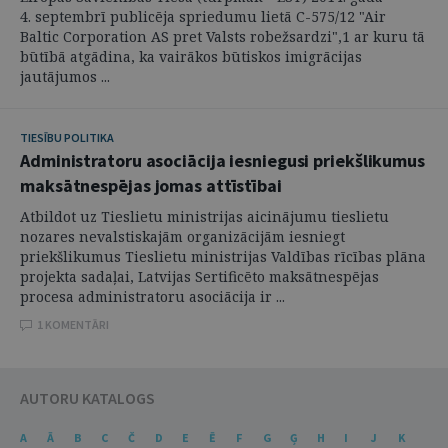
4. septembrī publicēja spriedumu lietā C-575/12 "Air
Baltic Corporation AS pret Valsts robežsardzi",1 ar kuru tā
būtībā atgādina, ka vairākos būtiskos imigrācijas
jautājumos ...
TIESĪBU POLITIKA
Administratoru asociācija iesniegusi priekšlikumus
maksātnespējas jomas attīstībai
Atbildot uz Tieslietu ministrijas aicinājumu tieslietu
nozares nevalstiskajām organizācijām iesniegt
priekšlikumus Tieslietu ministrijas Valdības rīcības plāna
projekta sadaļai, Latvijas Sertificēto maksātnespējas
procesa administratoru asociācija ir ...
1 KOMENTĀRI
AUTORU KATALOGS
A
Ā
B
C
Č
D
E
Ē
F
G
Ģ
H
I
J
K