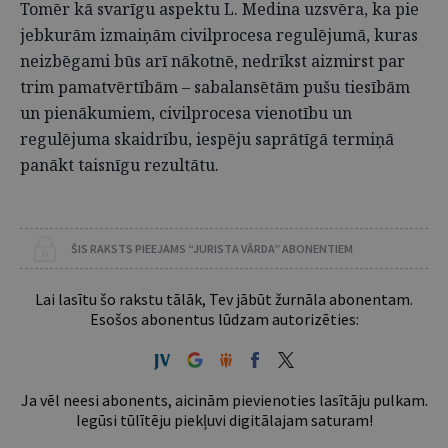
Tomēr kā svarīgu aspektu L. Medina uzsvēra, ka pie
jebkurām izmaiņām civilprocesa regulējumā, kuras
neizbēgami būs arī nākotnē, nedrīkst aizmirst par
trim pamatvērtībām – sabalansētām pušu tiesībām
un pienākumiem, civilprocesa vienotību un
regulējuma skaidrību, iespēju saprātīgā termiņā
panākt taisnīgu rezultātu.
ŠIS RAKSTS PIEEJAMS “JURISTA VĀRDA” ABONENTIEM
Lai lasītu šo rakstu tālāk, Tev jābūt žurnāla abonentam.
Esošos abonentus lūdzam autorizēties:
Ja vēl neesi abonents, aicinām pievienoties lasītāju pulkam.
Iegūsi tūlītēju piekļuvi digitālajam saturam!