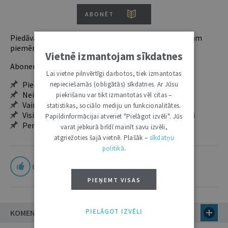
ABONĒT
Piedāvājam trīs abonementu veidus. Vienam lietotājam
piemērotākais ir "Mazais" (3, 6 un 12 mēnešiem).
Vietnē izmantojam sīkdatnes
Abonentu ieguvumi:
Lai vietne pilnvērtīgi darbotos, tiek izmantotas
Pieeja jaunākajam izdevumam
nepieciešamās (obligātās) sīkdatnes. Ar Jūsu
Neierobežota pieeja arhīvam – 24 h/7 d.
piekrišanu var tikt izmantotas vēl citas –
Vairāk nekā 18 000 rakstu un 2000 autoru
statistikas, sociālo mediju un funkcionalitātes.
Visi tematiskie numuri un ikgadējie grāmatžurnāli
Papildinformācijai atveriet "Pielāgot izvēli". Jūs
Personalizētās iespējas – piezīmes, citāti, mapes
varat jebkurā brīdī mainīt savu izvēli,
atgriežoties šajā vietnē. Plašāk –
sīkdatņu
politikā
.
0
PIEŅEMT VISAS
PIELĀGOT IZVĒLI
KOMENTĀRI