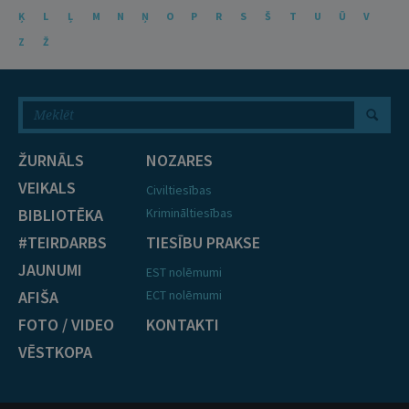
Ķ
L
Ļ
M
N
Ņ
O
P
R
S
Š
T
U
Ū
V
Z
Ž
ŽURNĀLS
NOZARES
VEIKALS
Civiltiesības
BIBLIOTĒKA
Krimināltiesības
#TEIRDARBS
TIESĪBU PRAKSE
JAUNUMI
EST nolēmumi
AFIŠA
ECT nolēmumi
FOTO / VIDEO
KONTAKTI
VĒSTKOPA