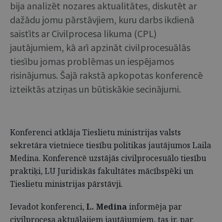
bija analizēt nozares aktualitātes, diskutēt ar
dažādu jomu pārstāvjiem, kuru darbs ikdienā
saistīts ar Civilprocesa likuma (CPL)
jautājumiem, kā arī apzināt civilprocesuālās
tiesību jomas problēmas un iespējamos
risinājumus. Šajā rakstā apkopotas konferencē
izteiktās atziņas un būtiskākie secinājumi.
Konferenci atklāja Tieslietu ministrijas valsts
sekretāra vietniece tiesību politikas jautājumos Laila
Medina. Konferencē uzstājās civilprocesuālo tiesību
praktiķi, LU Juridiskās fakultātes mācībspēki un
Tieslietu ministrijas pārstāvji.
Ievadot konferenci,
L. Medina
informēja par
civilprocesa aktuālajiem jautājumiem, tas ir, par