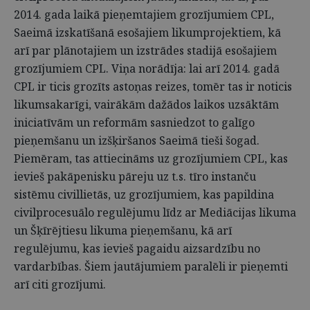
2014. gada laikā pieņemtajiem grozījumiem CPL,
Saeimā izskatīšanā esošajiem likumprojektiem, kā
arī par plānotajiem un izstrādes stadijā esošajiem
grozījumiem CPL. Viņa norādīja: lai arī 2014. gadā
CPL ir ticis grozīts astoņas reizes, tomēr tas ir noticis
likumsakarīgi, vairākām dažādos laikos uzsāktām
iniciatīvām un reformām sasniedzot to galīgo
pieņemšanu un izšķiršanos Saeimā tieši šogad.
Piemēram, tas attiecināms uz grozījumiem CPL, kas
ievieš pakāpenisku pāreju uz t.s. tīro instanču
sistēmu civillietās, uz grozījumiem, kas papildina
civilprocesuālo regulējumu līdz ar Mediācijas likuma
un Šķīrējtiesu likuma pieņemšanu, kā arī
regulējumu, kas ievieš pagaidu aizsardzību no
vardarbības. Šiem jautājumiem paralēli ir pieņemti
arī citi grozījumi.