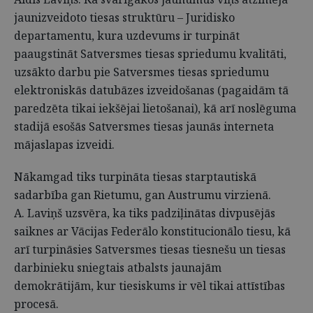
jaunizveidoto tiesas struktūru – Juridisko
departamentu, kura uzdevums ir turpināt
paaugstināt Satversmes tiesas spriedumu kvalitāti,
uzsākto darbu pie Satversmes tiesas spriedumu
elektroniskās datubāzes izveidošanas (pagaidām tā
paredzēta tikai iekšējai lietošanai), kā arī noslēguma
stadijā esošās Satversmes tiesas jaunās interneta
mājaslapas izveidi.
Nākamgad tiks turpināta tiesas starptautiskā
sadarbība gan Rietumu, gan Austrumu virzienā.
A. Laviņš uzsvēra, ka tiks padziļinātas divpusējās
saiknes ar Vācijas Federālo konstitucionālo tiesu, kā
arī turpināsies Satversmes tiesas tiesnešu un tiesas
darbinieku sniegtais atbalsts jaunajām
demokrātijām, kur tiesiskums ir vēl tikai attīstības
procesā.