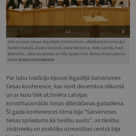
1/2
Satversmes tiesas ikgadējās konferences atklāšanā (no kreisās):
Gunārs Kusiņš, Aivars Endziņš, Ināra Mūrniece, Aldis Laviņš, Ivars
Bičkovičs, Jānis Iesalnieks un Alla Spale Foto: Boriss Koļesņikovs
FOTO: BORISS KOĻESŅIKOVS
Par labu tradīciju kļuvusi ikgadējā Satversmes
tiesas konference, kas norit decembra sākumā
un ar kuru tiek atzīmēta Latvijas
konstitucionālās tiesas dibināšanas gadadiena.
Šī gada konferences tēma bija "Satversmes
tiesas spriedums kā tiesību avots", un tiesību
zinātnieku un praktiķu uzmanības centrā bija