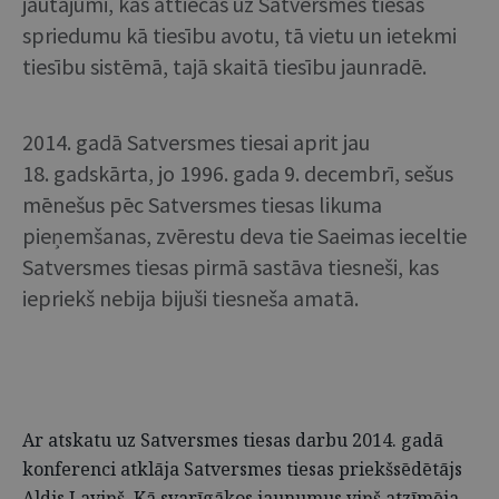
jautājumi, kas attiecas uz Satversmes tiesas
spriedumu kā tiesību avotu, tā vietu un ietekmi
tiesību sistēmā, tajā skaitā tiesību jaunradē.
2014. gadā Satversmes tiesai aprit jau
18. gadskārta, jo 1996. gada 9. decembrī, sešus
mēnešus pēc Satversmes tiesas likuma
pieņemšanas, zvērestu deva tie Saeimas ieceltie
Satversmes tiesas pirmā sastāva tiesneši, kas
iepriekš nebija bijuši tiesneša amatā.
Ar atskatu uz Satversmes tiesas darbu 2014. gadā
konferenci atklāja Satversmes tiesas priekšsēdētājs
Aldis Laviņš. Kā svarīgākos jaunumus viņš atzīmēja