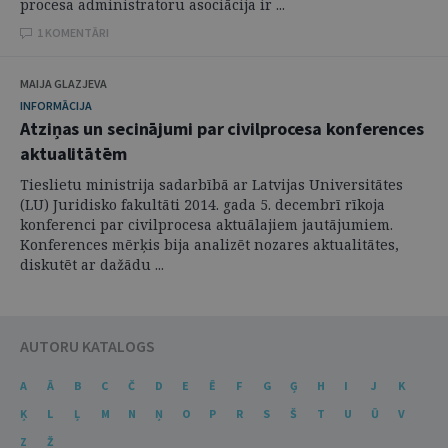
procesa administratoru asociācija ir ...
1 KOMENTĀRI
MAIJA GLAZJEVA
INFORMĀCIJA
Atziņas un secinājumi par civilprocesa konferences
aktualitātēm
Tieslietu ministrija sadarbībā ar Latvijas Universitātes
(LU) Juridisko fakultāti 2014. gada 5. decembrī rīkoja
konferenci par civilprocesa aktuālajiem jautājumiem.
Konferences mērķis bija analizēt nozares aktualitātes,
diskutēt ar dažādu ...
AUTORU KATALOGS
A
Ā
B
C
Č
D
E
Ē
F
G
Ģ
H
I
J
K
Ķ
L
Ļ
M
N
Ņ
O
P
R
S
Š
T
U
Ū
V
Z
Ž