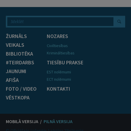
ŽURNĀLS
NOZARES
VEIKALS
Civiltiesības
BIBLIOTĒKA
Krimināltiesības
#TEIRDARBS
TIESĪBU PRAKSE
JAUNUMI
EST nolēmumi
AFIŠA
ECT nolēmumi
FOTO / VIDEO
KONTAKTI
VĒSTKOPA
MOBILĀ VERSIJA /
PILNĀ VERSIJA
© Oficiālais izdevējs Latvijas Vēstnesis