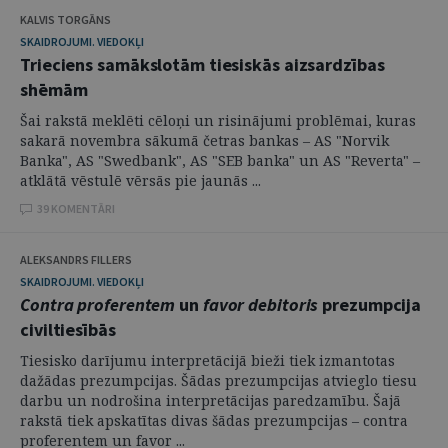
KALVIS TORGĀNS
SKAIDROJUMI. VIEDOKĻI
Trieciens samākslotām tiesiskās aizsardzības
shēmām
Šai rakstā meklēti cēloņi un risinājumi problēmai, kuras
sakarā novembra sākumā četras bankas – AS "Norvik
Banka", AS "Swedbank", AS "SEB banka" un AS "Reverta" –
atklātā vēstulē vērsās pie jaunās ...
39 KOMENTĀRI
ALEKSANDRS FILLERS
SKAIDROJUMI. VIEDOKĻI
Contra proferentem
un
favor debitoris
prezumpcija
civiltiesībās
Tiesisko darījumu interpretācijā bieži tiek izmantotas
dažādas prezumpcijas. Šādas prezumpcijas atvieglo tiesu
darbu un nodrošina interpretācijas paredzamību. Šajā
rakstā tiek apskatītas divas šādas prezumpcijas – contra
proferentem un favor ...