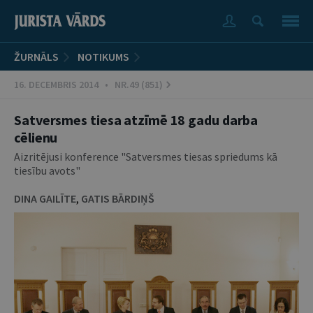
ŽURNĀLS
NOTIKUMS
16. DECEMBRIS 2014 • NR.49 (851)
Satversmes tiesa atzīmē 18 gadu darba
cēlienu
Aizritējusi konference "Satversmes tiesas spriedums kā
tiesību avots"
DINA GAILĪTE
,
GATIS BĀRDIŅŠ