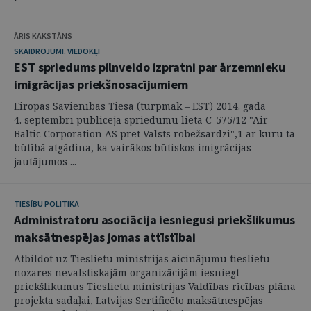
ĀRIS KAKSTĀNS
SKAIDROJUMI. VIEDOKĻI
EST spriedums pilnveido izpratni par ārzemnieku
imigrācijas priekšnosacījumiem
Eiropas Savienības Tiesa (turpmāk – EST) 2014. gada
4. septembrī publicēja spriedumu lietā C-575/12 "Air
Baltic Corporation AS pret Valsts robežsardzi",1 ar kuru tā
būtībā atgādina, ka vairākos būtiskos imigrācijas
jautājumos ...
TIESĪBU POLITIKA
Administratoru asociācija iesniegusi priekšlikumus
maksātnespējas jomas attīstībai
Atbildot uz Tieslietu ministrijas aicinājumu tieslietu
nozares nevalstiskajām organizācijām iesniegt
priekšlikumus Tieslietu ministrijas Valdības rīcības plāna
projekta sadaļai, Latvijas Sertificēto maksātnespējas