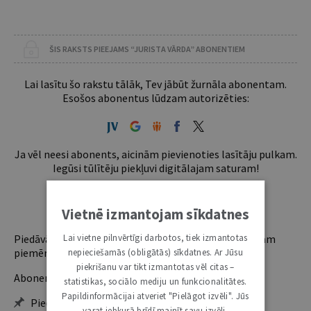
ŠIS RAKSTS PIEEJAMS “JURISTA VĀRDA” ABONENTIEM
Lai lasītu šo rakstu tālāk, Tev jābūt žurnāla abonentam.
Esošos abonentus lūdzam autorizēties:
Ja vēl neesi abonents, aicinām pievienoties lasītāju pulkam.
Iegūsi tūlītēju piekļuvi digitālajam saturam!
ABONĒT
Vietnē izmantojam sīkdatnes
Lai vietne pilnvērtīgi darbotos, tiek izmantotas
Piedāvājam trīs abonementu veidus. Vienam lietotājam
piemērotākais ir "Mazais" (3, 6 un 12 mēnešiem).
nepieciešamās (obligātās) sīkdatnes. Ar Jūsu
piekrišanu var tikt izmantotas vēl citas –
Abonentu ieguvumi:
statistikas, sociālo mediju un funkcionalitātes.
Papildinformācijai atveriet "Pielāgot izvēli". Jūs
Pieeja jaunākajam izdevumam
varat jebkurā brīdī mainīt savu izvēli,