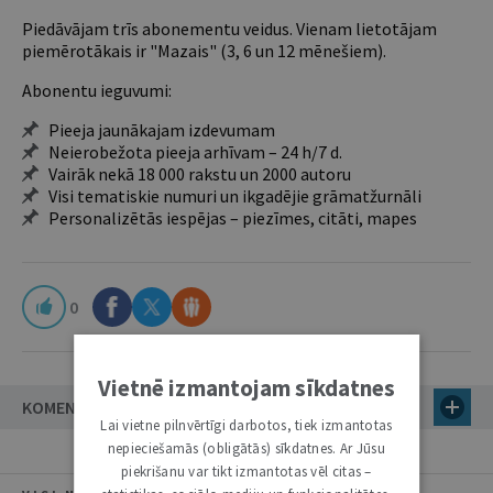
Piedāvājam trīs abonementu veidus. Vienam lietotājam
piemērotākais ir "Mazais" (3, 6 un 12 mēnešiem).
Abonentu ieguvumi:
Pieeja jaunākajam izdevumam
Neierobežota pieeja arhīvam – 24 h/7 d.
Vairāk nekā 18 000 rakstu un 2000 autoru
Visi tematiskie numuri un ikgadējie grāmatžurnāli
Personalizētās iespējas – piezīmes, citāti, mapes
0
Vietnē izmantojam sīkdatnes
KOMENTĀRI
Lai vietne pilnvērtīgi darbotos, tiek izmantotas
nepieciešamās (obligātās) sīkdatnes. Ar Jūsu
piekrišanu var tikt izmantotas vēl citas –