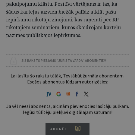
pakalpojumu klāstu. Pozitīvi vērtējams ir tas, ka
šādus karteļus aizvien biežāk palīdz atklāt pašu
iepirkumu rīkotāju ziņojumi, kas saņemti pēc KP
rīkotajiem semināriem, kuros skaidrojam karteļu
pazīmes publiskajos iepirkumos.
ŠIS RAKSTS PIEEJAMS “JURISTA VĀRDA” ABONENTIEM
Lai lasītu šo rakstu tālāk, Tev jābūt žurnāla abonentam.
Esošos abonentus lūdzam autorizēties:
Ja vēl neesi abonents, aicinām pievienoties lasītāju pulkam.
Iegūsi tūlītēju piekļuvi digitālajam saturam!
ABONĒT