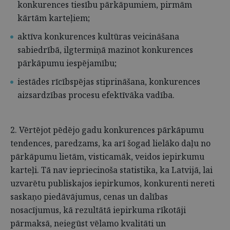
konkurences tiesību pārkāpumiem, pirmām
kārtām karteļiem;
aktīva konkurences kultūras veicināšana
sabiedrībā, ilgtermiņā mazinot konkurences
pārkāpumu iespējamību;
iestādes rīcībspējas stiprināšana, konkurences
aizsardzības procesu efektīvāka vadība.
2. Vērtējot pēdējo gadu konkurences pārkāpumu
tendences, paredzams, ka arī šogad lielāko daļu no
pārkāpumu lietām, visticamāk, veidos iepirkumu
karteļi. Tā nav iepriecinoša statistika, ka Latvijā, lai
uzvarētu publiskajos iepirkumos, konkurenti nereti
saskaņo piedāvājumus, cenas un dalības
nosacījumus, kā rezultātā iepirkuma rīkotāji
pārmaksā, neiegūst vēlamo kvalitāti un