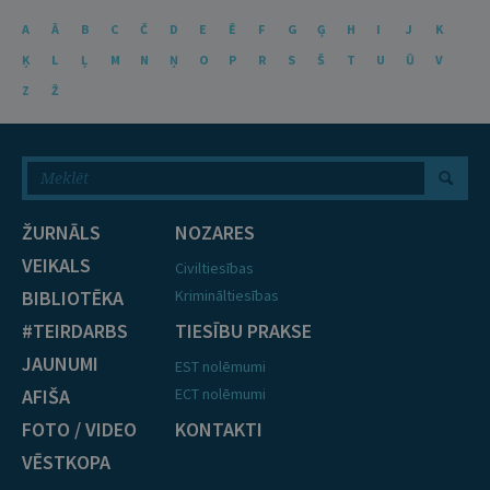
A
Ā
B
C
Č
D
E
Ē
F
G
Ģ
H
I
J
K
Ķ
L
Ļ
M
N
Ņ
O
P
R
S
Š
T
U
Ū
V
Z
Ž
ŽURNĀLS
NOZARES
VEIKALS
Civiltiesības
BIBLIOTĒKA
Krimināltiesības
#TEIRDARBS
TIESĪBU PRAKSE
JAUNUMI
EST nolēmumi
AFIŠA
ECT nolēmumi
FOTO / VIDEO
KONTAKTI
VĒSTKOPA