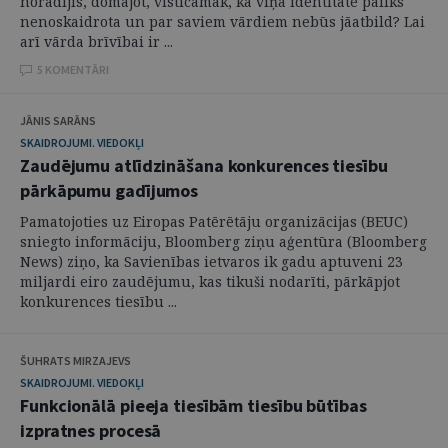
norādījis, domājot, visticamāk, ka viņa identitāte paliks
nenoskaidrota un par saviem vārdiem nebūs jāatbild? Lai
arī vārda brīvībai ir ...
5 KOMENTĀRI
JĀNIS SARĀNS
SKAIDROJUMI. VIEDOKĻI
Zaudējumu atlīdzināšana konkurences tiesību
pārkāpumu gadījumos
Pamatojoties uz Eiropas Patērētāju organizācijas (BEUC)
sniegto informāciju, Bloomberg ziņu aģentūra (Bloomberg
News) ziņo, ka Savienības ietvaros ik gadu aptuveni 23
miljardi eiro zaudējumu, kas tikuši nodarīti, pārkāpjot
konkurences tiesību ...
ŠUHRATS MIRZAJEVS
SKAIDROJUMI. VIEDOKĻI
Funkcionālā pieeja tiesībām tiesību būtības
izpratnes procesā