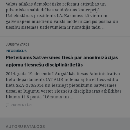
Valsts tālākas demokrātisko reformu attīstības un
pilsoniskas sabiedrības veidošanas koncepcijā
Uzbekistānas prezidents I.A. Karimovs kā vienu no
galvenajiem mūsdienu valsts modernizācijas posma un
tiesību sistēmas uzdevumiem ir norādījis tādu ...
JURISTA VĀRDS
INFORMĀCIJA
Pieteikums Satversmes tiesā par anonimizācijas
apjomu tiesnešu disciplinārlietās
2014. gada 19. decembrī Augstākās tiesas Administratīvo
lietu departaments (AT ALD) nolēma apturēt tiesvedību
lietā SKA–370/2014 un iesniegt pieteikumu Satversmes
tiesai ar lūgumu vērtēt Tiesnešu disciplinārās atbildības
likuma 11.6 panta "Lēmuma un ...
2 KOMENTĀRI
AUTORU KATALOGS