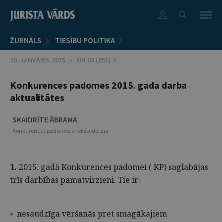
ŽURNĀLS
TIESĪBU POLITIKA
20. JANVĀRIS 2015 • NR.03 (855)
Konkurences padomes 2015. gada darba
aktualitātes
SKAIDRĪTE ĀBRAMA
Konkurences padomes priekšsēdētāja
1.
2015. gadā Konkurences padomei ( KP) saglabājas
trīs darbības pamatvirzieni. Tie ir:
nesaudzīga vēršanās pret smagākajiem