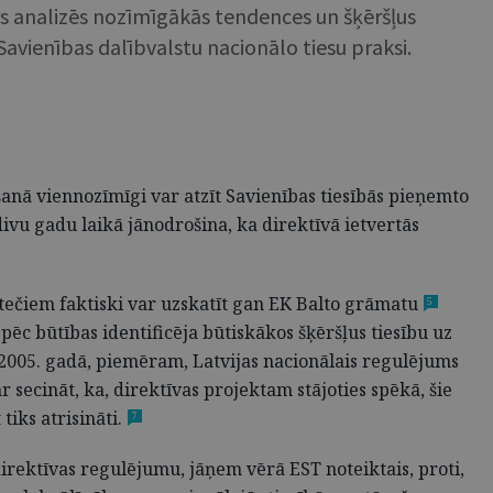
rs analizēs nozīmīgākās tendences un šķēršļus
avienības dalībvalstu nacionālo tiesu praksi.
nā viennozīmīgi var atzīt Savienības tiesībās pieņemto
ivu gadu laikā jānodrošina, ka direktīvā ietvertās
štečiem faktiski var uzskatīt gan EK Balto grāmatu
5
pēc būtības identificēja būtiskākos šķēršļus tiesību uz
 2005. gadā, piemēram, Latvijas nacionālais regulējums
secināt, ka, direktīvas projektam stājoties spēkā, šie
iks atrisināti.
7
 direktīvas regulējumu, jāņem vērā EST noteiktais, proti,