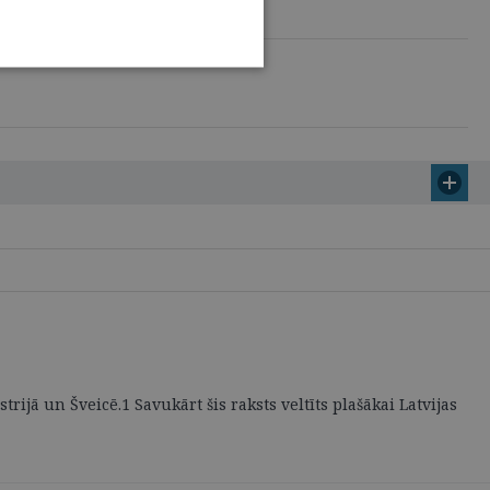
ijā un Šveicē.1 Savukārt šis raksts veltīts plašākai Latvijas