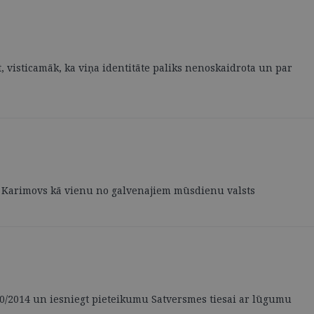
, visticamāk, ka viņa identitāte paliks nenoskaidrota un par
A. Karimovs kā vienu no galvenajiem mūsdienu valsts
70/2014 un iesniegt pieteikumu Satversmes tiesai ar lūgumu