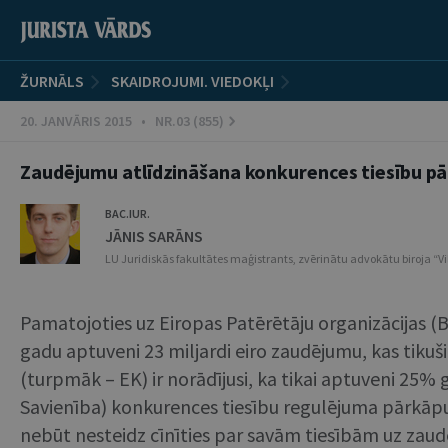
ŽURNĀLS
SKAIDROJUMI. VIEDOKĻI
20. JANVĀRIS 2015 • NR.03 (855)
Zaudējumu atlīdzināšana konkurences tiesību 
BAC.IUR.
JĀNIS SARĀNS
LU Juridiskās fakultātes maģistrants, zvērinātu advokātu biroja “Vil
Pamatojoties uz Eiropas Patērētāju organizācijas (
gadu aptuveni 23 miljardi eiro zaudējumu, kas tikuš
(turpmāk – EK) ir norādījusi, ka tikai aptuveni 25
Savienība) konkurences tiesību regulējuma pārkāpum
nebūt nesteidz cīnīties par savām tiesībām uz zaud