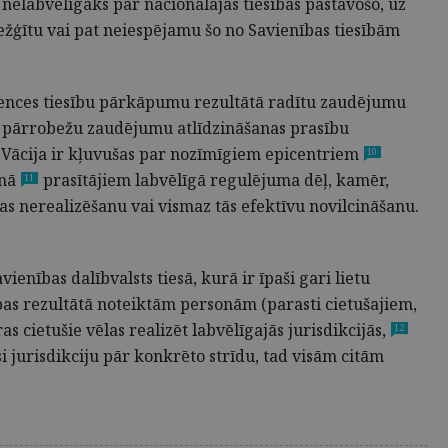
nelabvēlīgāks par nacionālajās tiesībās pastāvošo, uz
ežģītu vai pat neiespējamu šo no Savienības tiesībām
rences tiesību pārkāpumu rezultātā radītu zaudējumu
kas pārrobežu zaudējumu atlīdzināšanas prasību
n Vācija ir kļuvušas par nozīmīgiem epicentriem
10
nā
prasītājiem labvēlīgā regulējuma dēļ, kamēr,
11
as nerealizēšanu vai vismaz tās efektīvu novilcināšanu.
ienības dalībvalsts tiesā, kurā ir īpaši gari lietu
ības rezultātā noteiktām personām (parasti cietušajiem,
s cietušie vēlas realizēt labvēlīgajās jurisdikcijās,
12
i jurisdikciju pār konkrēto strīdu, tad visām citām