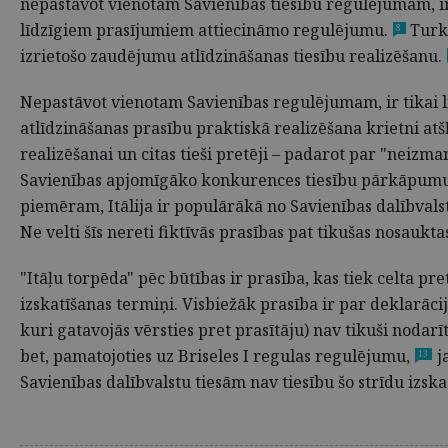
nepastāvot vienotam Savienības tiesību regulējumam, ir 
līdzīgiem prasījumiem attiecināmo regulējumu.
Turkl
8
izrietošo zaudējumu atlīdzināšanas tiesību realizēšanu.
Nepastāvot vienotam Savienības regulējumam, ir tikai 
atlīdzināšanas prasību praktiskā realizēšana krietni at
realizēšanai un citas tieši pretēji – padarot par "neiz
Savienības apjomīgāko konkurences tiesību pārkāpumu 
piemēram, Itālija ir populārākā no Savienības dalībvals
Ne velti šīs nereti fiktīvās prasības pat tikušas nosaukta
"Itāļu torpēda" pēc būtības ir prasība, kas tiek celta pre
izskatīšanas termiņi. Visbiežāk prasība ir par deklarāc
kuri gatavojās vērsties pret prasītāju) nav tikuši nodarīt
bet, pamatojoties uz Briseles I regulas regulējumu,
j
13
Savienības dalībvalstu tiesām nav tiesību šo strīdu izskat