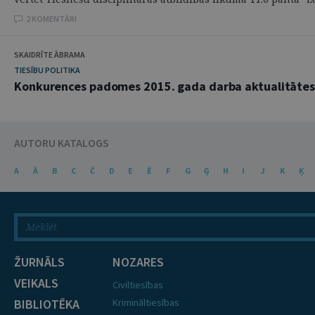
2 KOMENTĀRI
SKAIDRĪTE ĀBRAMA
TIESĪBU POLITIKA
Konkurences padomes 2015. gada darba aktualitāte
AUTORU KATALOGS
A
Ā
B
C
Č
D
E
Ē
F
G
Ģ
H
I
J
K
Ķ
ŽURNĀLS
NOZARES
VEIKALS
Civiltiesības
BIBLIOTĒKA
Krimināltiesības