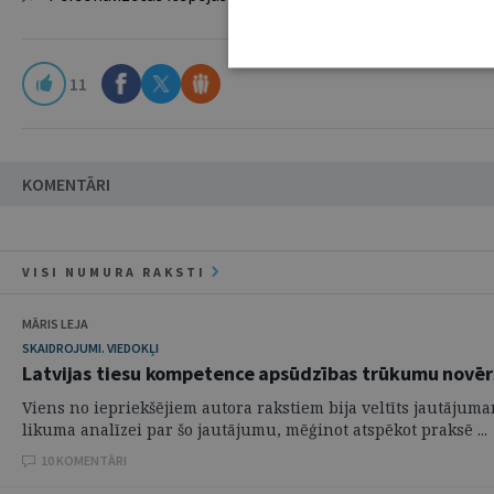
11
KOMENTĀRI
VISI NUMURA RAKSTI
MĀRIS LEJA
SKAIDROJUMI. VIEDOKĻI
Latvijas tiesu kompetence apsūdzības trūkumu novē
Viens no iepriekšējiem autora rakstiem bija veltīts jautājuma
likuma analīzei par šo jautājumu, mēģinot atspēkot praksē ...
10 KOMENTĀRI