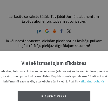
Lai lasītu šo rakstu tālāk, Tev jābūt žurnāla abonentam.
Esošos abonentus lūdzam autorizēties:
Ja vēl neesi abonents, aicinām pievienoties lasītāju pulkam.
Iegūsi tūlītēju piekļuvi digitālajam saturam!
ABONĒT
Vietnē izmantojam sīkdatnes
tākais ir "Mazais" (3, 6 un 12 mēnešiem).
i darbotos, tiek izmantotas nepieciešamās (obligātās) sīkdatnes. Ar Jūsu piekriša
kas, sociālo mediju un funkcionalitātes. Papildinformācijai atveriet "Pielāgot izvēl
brīdī mainīt savu izvēli, atgriežoties šajā vietnē. Plašāk –
sīkdatņu politikā
.
PIEŅEMT VISAS