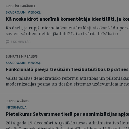
KRISTĪNE PAKĀRKLE
SKAIDROJUMI. VIEDOKĻI
Kā noskaidrot anonīmā komentētāja identitāti, ja ko
Ko darīt, ja rupjš interneta komentārs klaji aizskar kādu per
saviem vārdiem nebūs jāatbild? Lai arī vārda brīvībai ir ...
5 KOMENTĀRI
ŠUHRATS MIRZAJEVS
SKAIDROJUMI. VIEDOKĻI
Funkcionālā pieeja tiesībām tiesību būtības izpratnes
Valsts tālākas demokrātisko reformu attīstības un pilsonisk
modernizācijas posma un tiesību sistēmas uzdevumiem ir norā
JURISTA VĀRDS
INFORMĀCIJA
Pieteikums Satversmes tiesā par anonimizācijas apjom
2014. gada 19. decembrī Augstākās tiesas Administratīvo lie
vērtēt Tiesnešu disciplinārās atbildības likuma 11.6 panta "