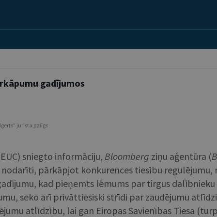
pārkāpumu gadījumos
gerts” jurista palīgs
BEUC) sniegto informāciju,
Bloomberg
ziņu aģentūra (
B
i nodarīti, pārkāpjot konkurences tiesību regulējumu, 
% gadījumu, kad pieņemts lēmums par tirgus dalībnieku
u, seko arī privāttiesiski strīdi par zaudējumu atlīdz
ējumu atlīdzību, lai gan Eiropas Savienības Tiesa (tu