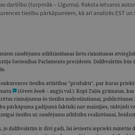
nības darbību (turpmāk – Līguma). Raksta ietvaros auto
kurences tiesību pārkāpumiem, kā arī analizēs EST un S
iem zaudējumu atlīdzināšanas lietu risināšanas atviegloša
tīja Savienības Parlamenta prezidents. Dalībvalstīm būs d
ās.
onkurences tiesību attīstības "produkts", par kuras priek
āmatu
(
Green book
– angļu val.). Kopš Zaļās grāmatas, kas 
6
krētus risinājumus šo tiesību nodrošināšanai, publicēšanas
u pārkāpuma gadījumā faktiski nav mainījies, tādējādi var 
mīgai tiesību uz zaudējumu atlīdzību realizēšanai, beidzot t
jo dalībvalstīm ir divi gadi, lai ieviestu iepriekš minētās