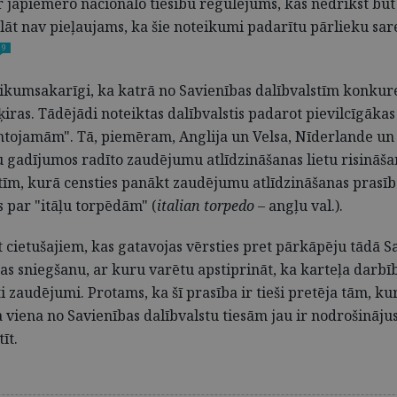
jāpiemēro nacionālo tiesību regulējums, kas nedrīkst būt 
āt nav pieļaujams, ka šie noteikumi padarītu pārlieku sar
9
likumsakarīgi, ka katrā no Savienības dalībvalstīm konku
šķiras. Tādējādi noteiktas dalībvalstis padarot pievilcīgā
mantojamām". Tā, piemēram, Anglija un Velsa, Nīderlande u
gadījumos radīto zaudējumu atlīdzināšanas lietu risināša
tīm, kurā censties panākt zaudējumu atlīdzināšanas prasīb
s par "itāļu torpēdām" (
italian torpedo
– angļu val.).
t cietušajiem, kas gatavojas vērsties pret pārkāpēju tādā Sav
ijas sniegšanu, ar kuru varētu apstiprināt, ka karteļa darb
i zaudējumi. Protams, ka šī prasība ir tieši pretēja tām, kura
a viena no Savienības dalībvalstu tiesām jau ir nodrošinājus
īt.