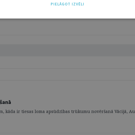
PIELĀGOT IZVĒLI
ršanā
m, kāda ir tiesas loma apsūdzības trūkumu novēršanā Vācijā, Austr