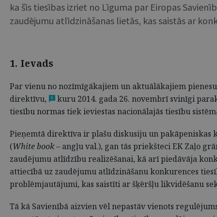
ka šīs tiesības izriet no Līguma par Eiropas Savie
zaudējumu atlīdzināšanas lietās, kas saistās ar kon
1. Ievads
Par vienu no nozīmīgākajiem un aktuālākajiem pienesum
direktīvu,
kuru 2014. gada 26. novembrī svinīgi paraks
4
tiesību normas tiek ieviestas nacionālajās tiesību sistēm
Pieņemtā direktīva ir plašu diskusiju un pakāpeniskas k
(
White book
– angļu val.), gan tās priekšteci EK Zaļo gr
zaudējumu atlīdzību realizēšanai, kā arī piedāvāja kon
attiecībā uz zaudējumu atlīdzināšanu konkurences tiesīb
problēmjautājumi, kas saistīti ar šķēršļu likvidēšanu sek
Tā kā Savienībā aizvien vēl nepastāv vienots regulējums, 