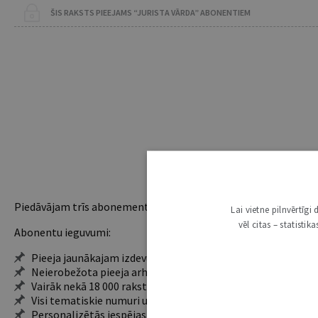
ŠIS RAKSTS PIEEJAMS “JURISTA VĀRDA” ABONENTIEM
Piedāvājam trīs abonementu veidus. Vienam lietotājam piemēro
Lai vietne pilnvērtīg
vēl citas – statisti
Abonentu ieguvumi:
Pieeja jaunākajam izdevumam
Neierobežota pieeja arhīvam – 24 h/7 d.
Vairāk nekā 18 000 rakstu un 2000 autoru
Visi tematiskie numuri un ikgadējie grāmatžurnāli
Personalizētās iespējas – piezīmes, citāti, mapes