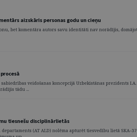
mentārs aizskāris personas godu un cieņu
sonu, bet komentāra autors savu identitāti nav norādījis, domājot
 procesā
as sabiedrības veidošanas koncepcijā Uzbekistānas prezidents I.
dījis tādu ...
u tiesnešu disciplinārlietās
tu departaments (AT ALD) nolēma apturēt tiesvedību lietā SKA–3
Lēmuma un ...