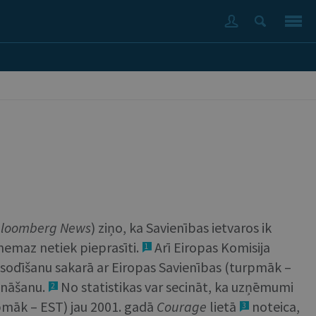
loomberg
News
) ziņo, ka Savienības ietvaros ik
nemaz netiek pieprasīti.
Arī Eiropas Komisija
1
 sodīšanu sakarā ar Eiropas Savienības (turpmāk –
ināšanu.
No statistikas var secināt, ka uzņēmumi
2
rpmāk – EST) jau 2001. gadā
Courage
lietā
noteica,
3