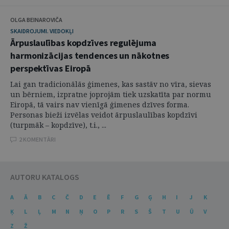
OLGA BEINAROVIČA
SKAIDROJUMI. VIEDOKĻI
Ārpuslaulības kopdzīves regulējuma
harmonizācijas tendences un nākotnes
perspektīvas Eiropā
Lai gan tradicionālās ģimenes, kas sastāv no vīra, sievas
un bērniem, izpratne joprojām tiek uzskatīta par normu
Eiropā, tā vairs nav vienīgā ģimenes dzīves forma.
Personas bieži izvēlas veidot ārpuslaulības kopdzīvi
(turpmāk – kopdzīve), t.i., ...
2 KOMENTĀRI
AUTORU KATALOGS
A
Ā
B
C
Č
D
E
Ē
F
G
Ģ
H
I
J
K
Ķ
L
Ļ
M
N
Ņ
O
P
R
S
Š
T
U
Ū
V
Z
Ž