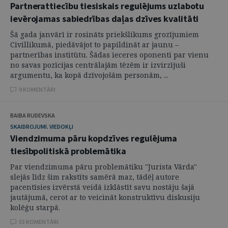
Partnerattiecību tiesiskais regulējums uzlabotu
ievērojamas sabiedrības daļas dzīves kvalitāti
Šā gada janvārī ir rosināts priekšlikums grozījumiem
Civillikumā, piedāvājot to papildināt ar jaunu –
partnerības institūtu. Šādas ieceres oponenti par vienu
no savas pozīcijas centrālajām tēzēm ir izvirzījuši
argumentu, ka kopā dzīvojošām personām, ...
9 KOMENTĀRI
BAIBA RUDEVSKA
SKAIDROJUMI. VIEDOKĻI
Viendzimuma pāru kopdzīves regulējuma
tiesībpolitiskā problemātika
Par viendzimuma pāru problemātiku "Jurista Vārda"
slejās līdz šim rakstīts samērā maz, tādēļ autore
pacentīsies izvērstā veidā izklāstīt savu nostāju šajā
jautājumā, cerot ar to veicināt konstruktīvu diskusiju
kolēģu starpā.
55 KOMENTĀRI