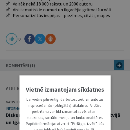
Vairāk nekā 18 000 rakstu un 2000 autoru
Visi tematiskie numuri un ikgadējie grāmatžurnāli
Personalizētās iespējas – piezīmes, citāti, mapes
0
KOMENTĀRI (1)
Vietnē izmantojam sīkdatnes
VISI NUMURA RAKSTI
Lai vietne pilnvērtīgi darbotos, tiek izmantotas
GATIS LITVINS
nepieciešamās (obligātās) sīkdatnes. Ar Jūsu
INFORMĀCIJA
piekrišanu var tikt izmantotas vēl citas –
Diskusija par partnerattiecību reģistrāciju Latvijā
statistikas, sociālo mediju un funkcionalitātes.
un Igaunijas pieredze
Papildinformācijai atveriet "Pielāgot izvēli". Jūs
varat jebkurā brīdī mainīt savu izvēli,