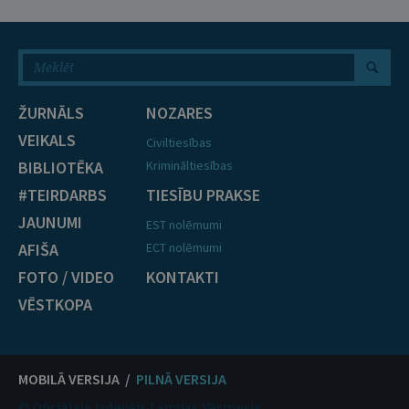
ŽURNĀLS
NOZARES
VEIKALS
Civiltiesības
BIBLIOTĒKA
Krimināltiesības
#TEIRDARBS
TIESĪBU PRAKSE
JAUNUMI
EST nolēmumi
AFIŠA
ECT nolēmumi
FOTO / VIDEO
KONTAKTI
VĒSTKOPA
MOBILĀ VERSIJA /
PILNĀ VERSIJA
© Oficiālais izdevējs Latvijas Vēstnesis