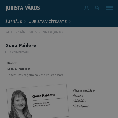
ŽURNĀLS
JURISTA VIZĪTKARTE
24. FEBRUĀRIS 2015 • NR.08 (860)
Guna Paidere
1 KOMENTĀRI
MG.IUR.
GUNA PAIDERE
Uzņēmumu reģistra galvenā valsts notāre