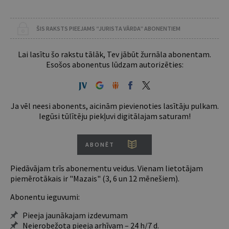
ŠIS RAKSTS PIEEJAMS “JURISTA VĀRDA” ABONENTIEM
Lai lasītu šo rakstu tālāk, Tev jābūt žurnāla abonentam.
Esošos abonentus lūdzam autorizēties:
Ja vēl neesi abonents, aicinām pievienoties lasītāju pulkam.
Iegūsi tūlītēju piekļuvi digitālajam saturam!
ABONĒT
Piedāvājam trīs abonementu veidus. Vienam lietotājam
piemērotākais ir "Mazais" (3, 6 un 12 mēnešiem).
Abonentu ieguvumi:
Pieeja jaunākajam izdevumam
Neierobežota pieeja arhīvam – 24 h/7 d.